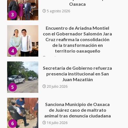
Cruz reafirma la consolidación
de la transformación en
4
territorio oaxaqueño
30 julio 2026
Secretaría de Gobierno refuerza
presencia institucional en San
Juan Mazatlán
5
20 julio 2026
Sanciona Municipio de Oaxaca
de Juárez caso de maltrato
animal tras denuncia ciudadana
6
16 julio 2026
Detienen a Ernesto Ruffo en Baja
California; FGR lo investiga por
presuntos delitos de
delincuencia organizada y
7
contrabando