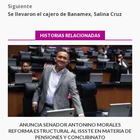
Siguiente
Se llevaron el cajero de Banamex, Salina Cruz
HISTORIAS RELACIONADAS
Ciudad Salud: justicia social para
Oaxaca
5 agosto 2026
3
ANUNCIA SENADOR ANTONINO MORALES
REFORMA ESTRUCTURAL AL ISSSTE EN MATERIA DE
Encuentro de Ariadna Montiel
PENSIONES Y CONCUBINATO
con el Gobernador Salomón Jara