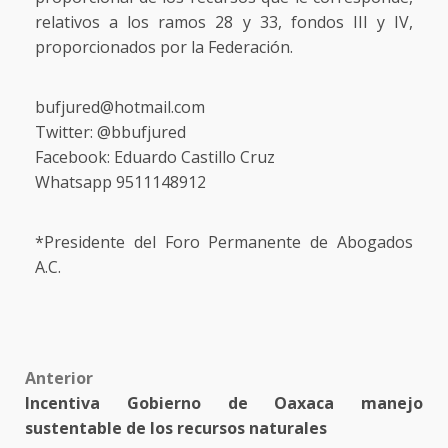
relativos a los ramos 28 y 33, fondos III y IV,
proporcionados por la Federación.
bufjured@hotmail.com
Twitter: @bbufjured
Facebook: Eduardo Castillo Cruz
Whatsapp 9511148912
*Presidente del Foro Permanente de Abogados
A.C.
Post
Anterior
Incentiva Gobierno de Oaxaca manejo
navigation
sustentable de los recursos naturales