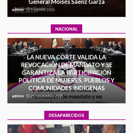
General Moisés Sáenz Garza
16 julio 2026
C
admin
5 agosto 2026
a
NACIONAL
LA NUEVA CORTE VALIDA LA
REVOCACIÓN DE MANDATO Y SE
GARANTIZA LA PARTICIPACIÓN
POLÍTICA DE MUJERES, PUEBLOS Y
COMUNIDADES INDÍGENAS
admin
25 noviembre 2025
a
DESAPARECIDOS