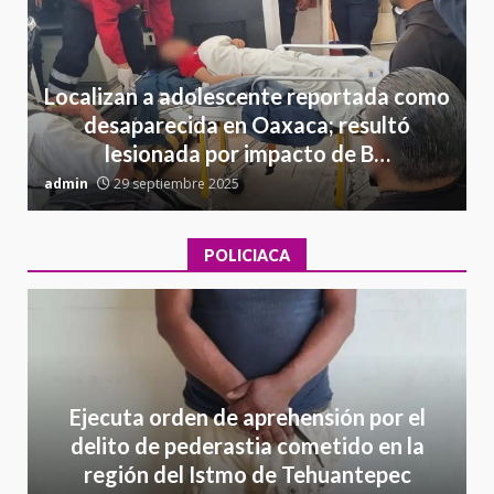
Localizan a adolescente reportada como
desaparecida en Oaxaca; resultó
lesionada por impacto de B…
admin
29 septiembre 2025
a
POLICIACA
Ejecuta orden de aprehensión por el
delito de pederastia cometido en la
región del Istmo de Tehuantepec