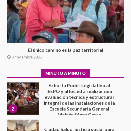
16 julio 2026
Avanza con orden y tranquilidad
el proceso electoral
extraordinario de Santiago
Xanica: Jesús Romero
1
7 agosto 2026
Exhorta Poder Legislativo al
El único camino es la paz territorial
IEEPO y al Iocied a realizar una
4 noviembre 2025
evaluación técnica y estructural
integral de las instalaciones de la
2
Escuela Secundaria General
MINUTO A MINUTO
Moisés Sáenz Garza
5 agosto 2026
Ciudad Salud: justicia social para
Oaxaca
5 agosto 2026
3
Encuentro de Ariadna Montiel
con el Gobernador Salomón Jara