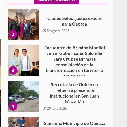
Secundaria General Moisés
Sáenz Garza
5 agosto 2026
Ciudad Salud: justicia social
para Oaxaca
5 agosto 2026
2
Encuentro de Ariadna Montiel
con el Gobernador Salomón
Jara Cruz reafirma la
consolidación de la
3
transformación en territorio
oaxaqueño
30 julio 2026
Secretaría de Gobierno
refuerza presencia
institucional en San Juan
Mazatlán
4
20 julio 2026
Sanciona Municipio de Oaxaca