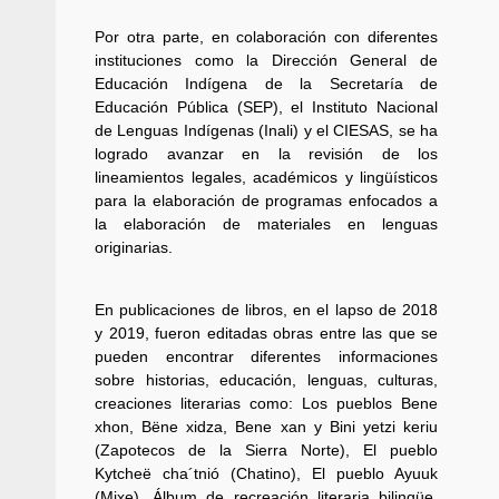
Por otra parte, en colaboración con diferentes
instituciones como la Dirección General de
Educación Indígena de la Secretaría de
Educación Pública (SEP), el Instituto Nacional
de Lenguas Indígenas (Inali) y el CIESAS, se ha
logrado avanzar en la revisión de los
lineamientos legales, académicos y lingüísticos
para la elaboración de programas enfocados a
la elaboración de materiales en lenguas
originarias.
En publicaciones de libros, en el lapso de 2018
y 2019, fueron editadas obras entre las que se
pueden encontrar diferentes informaciones
sobre historias, educación, lenguas, culturas,
creaciones literarias como: Los pueblos Bene
xhon, Bëne xidza, Bene xan y Bini yetzi keriu
(Zapotecos de la Sierra Norte), El pueblo
Kytcheë cha´tnió (Chatino), El pueblo Ayuuk
(Mixe), Álbum de recreación literaria bilingüe,