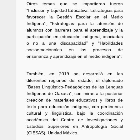
Otros temas que se impartieron fueron
“Inclusión y Equidad Educativa: Estrategias para
favorecer la Gestión Escolar en el Medio
Indígena”, “Estrategias para la atención de
Policía Municipal frus
alumnos con barreras para el aprendizaje y la
violencia y auxilia a e
participación en educación indígena, asociadas
zona de Módulos del
o no a una discapacidad” y “Habilidades
Abasto
socioemocionales en los procesos de
enseñanza y aprendizaje en el medio indígena”.
admin
27 enero 2026
También, en 2019 se desarrolló en las
diferentes regiones del estado, el diplomado
“Bases Lingüístico-Pedagógicas de las Lenguas
Indígenas de Oaxaca”, con miras a la posterior
creación de materiales educativos y libros de
texto para educación indígena, con pertinencia
cultural y lingüística, bajo la coordinación
académica del Centro de Investigaciones y
Estudios Superiores en Antropología Social
(CIESAS), Unidad México.