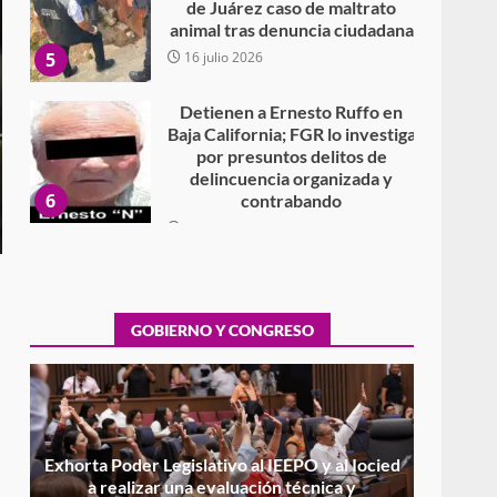
de Juárez caso de maltrato
animal tras denuncia ciudadana
5
16 julio 2026
Detienen a Ernesto Ruffo en
Baja California; FGR lo investiga
por presuntos delitos de
delincuencia organizada y
6
contrabando
16 julio 2026
Sin paso carretera Oaxaca-
Cuacnopalan
26 junio 2026
GOBIERNO Y CONGRESO
7
Exhorta Poder Legislativo al
IEEPO y al Iocied a realizar una
evaluación técnica y
estructural integral de las
1
instalaciones de la Escuela