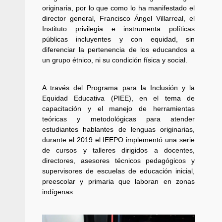
originaria, por lo que como lo ha manifestado el
director general, Francisco Ángel Villarreal, el
Instituto privilegia e instrumenta políticas
públicas incluyentes y con equidad, sin
diferenciar la pertenencia de los educandos a
un grupo étnico, ni su condición física y social.
Sanciona Municipio d
Juárez caso de maltrat
A través del Programa para la Inclusión y la
denuncia ciud
Equidad Educativa (PIEE), en el tema de
admin
16 julio 2026
capacitación y el manejo de herramientas
teóricas y metodológicas para atender
estudiantes hablantes de lenguas originarias,
durante el 2019 el IEEPO implementó una serie
de cursos y talleres dirigidos a docentes,
directores, asesores técnicos pedagógicos y
supervisores de escuelas de educación inicial,
preescolar y primaria que laboran en zonas
indígenas.
Despliega Gabinete d
operativos aéreos en l
para reforzar la vi