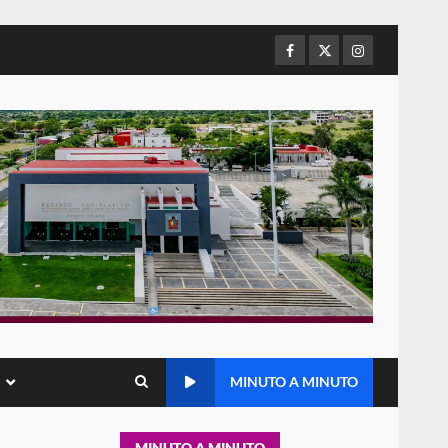
de Juárez caso de maltrato
animal tras denuncia ciudadana
Facebook
Twitter
Instagram
5
16 julio 2026
Detienen a Ernesto Ruffo en
Baja California; FGR lo investiga
por presuntos delitos de
delincuencia organizada y
6
contrabando
16 julio 2026
Sin paso carretera Oaxaca-
Cuacnopalan
26 junio 2026
7
Exhorta Poder Legislativo al
IEEPO y al Iocied a realizar una
MINUTO A MINUTO
evaluación técnica y
estructural integral de las
1
instalaciones de la Escuela
MINUTO A MINUTO