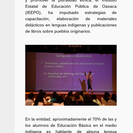
y promover la pluralidad étnica, el Instituto
Estatal de Educación Pública de Oaxaca
Respaldar la Reforma Electoral es
(IEEPO), ha impulsado estrategias de
lado del pueblo: Tania Cabal
capacitación, elaboración de materiales
5 marzo 2026
didácticos en lenguas indígenas y publicaciones
de libros sobre pueblos originarios.
Se normaliza la circulación vehic
altura del puente Templadera, 
Tapanatepec
22 octubre 2024
En la entidad, aproximadamente el 70% de las y
los alumnos de Educación Básica en el medio
indígena es hablante de alguna lengua