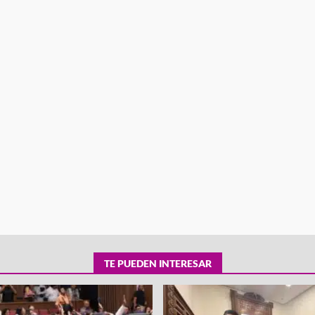
tra robo con
mpleada en la
Secretaría de Gobierno refuerza
 Mercado de
presencia institucional en San Jua
Mazatlán
admin
20 julio 2026
TE PUEDEN INTERESAR