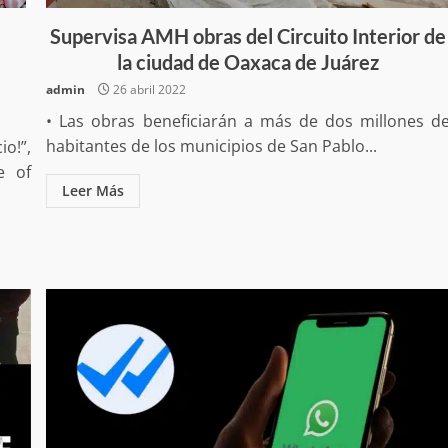
a “Juana
Avanza con orden y tranquilidad el proceso
oaxaqueñas
electoral extraordinario de Santiago Xanica:
Supervisa AMH obras del Circuito Interior de
Jesús Romero
la ciudad de Oaxaca de Juárez
7 agosto 2026
admin
26 abril 2022
• Las obras beneficiarán a más de dos millones d
habitantes de los municipios de San Pablo...
o!”,
e of
Leer Más
ular a la
San Pedro
¡Histórico! Bukele elimina el presupuesto a
los partidos políticos.
30 enero 2025