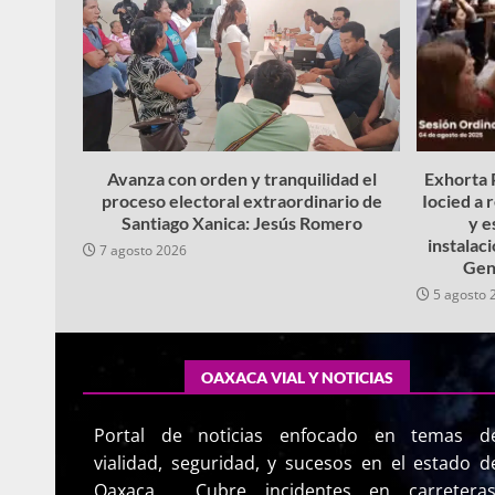
Avanza con orden y tranquilidad el
Exhorta P
proceso electoral extraordinario de
Iocied a 
Santiago Xanica: Jesús Romero
y e
instalac
7 agosto 2026
Gen
5 agosto 
OAXACA VIAL Y NOTICIAS
Portal de noticias enfocado en temas d
vialidad, seguridad, y sucesos en el estado d
Oaxaca. Cubre incidentes en carreteras