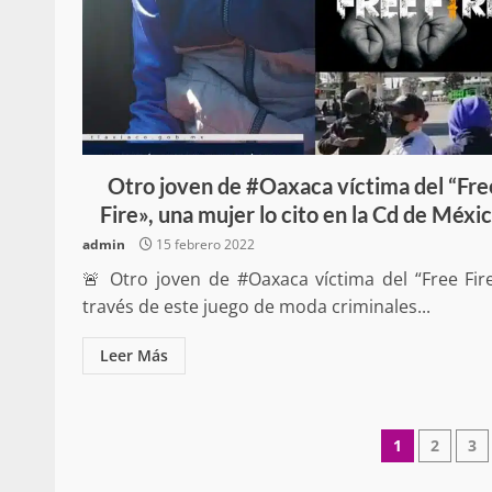
Secretaría de Gobier
presencia instituciona
Otro joven de #Oaxaca víctima del “Fre
Mazatlán
Fire», una mujer lo cito en la Cd de Méxic
admin
20 julio 2026
admin
15 febrero 2022
🚨 Otro joven de #Oaxaca víctima del “Free Fire
través de este juego de moda criminales...
Leer Más
Despliega Gabinete d
Pagina
1
2
3
operativos aéreos en l
de
para reforzar la vi