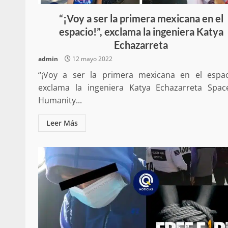
Poder Legislativo otorga medall
Catalina Egaña” a cinco mujeres 
“¡Voy a ser la primera mexicana en el
destacadas
espacio!”, exclama la ingeniera Katya
10 marzo 2026
Echazarreta
admin
12 mayo 2022
“¡Voy a ser la primera mexicana en el espaci
exclama la ingeniera Katya Echazarreta Spac
Humanity...
Leer Más
Se normaliza la circulación vehic
altura del puente Templadera, 
Tapanatepec
22 octubre 2024