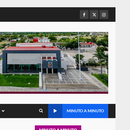
refuerza presencia
institucional en San Juan
Mazatlán
Facebook
Twitter
Instagram
5
20 julio 2026
Sanciona Municipio de Oaxaca
de Juárez caso de maltrato
animal tras denuncia ciudadana
6
16 julio 2026
Detienen a Ernesto Ruffo en
Baja California; FGR lo investiga
por presuntos delitos de
delincuencia organizada y
7
contrabando
16 julio 2026
Avanza con orden y
MINUTO A MINUTO
tranquilidad el proceso
electoral extraordinario de
Santiago Xanica: Jesús Romero
1
MINUTO A MINUTO