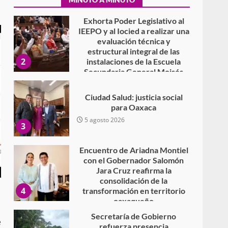
7 agosto 2026
Exhorta Poder Legislativo al
IEEPO y al Iocied a realizar una
evaluación técnica y
estructural integral de las
2
instalaciones de la Escuela
Secundaria General Moisés
Sáenz Garza
5 agosto 2026
Ciudad Salud: justicia social
para Oaxaca
5 agosto 2026
3
Encuentro de Ariadna Montiel
con el Gobernador Salomón
Jara Cruz reafirma la
consolidación de la
4
transformación en territorio
oaxaqueño
30 julio 2026
Secretaría de Gobierno
e
refuerza presencia