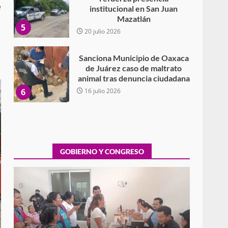
e
institucional en San Juan
Mazatlán
5
20 julio 2026
Sanciona Municipio de Oaxaca
de Juárez caso de maltrato
animal tras denuncia ciudadana
6
16 julio 2026
Detienen a Ernesto Ruffo en
Baja California; FGR lo investiga
por presuntos delitos de
delincuencia organizada y
GOBIERNO Y CONGRESO
7
contrabando
16 julio 2026
Avanza con orden y
tranquilidad el proceso
electoral extraordinario de
Santiago Xanica: Jesús Romero
Exhorta Poder Legislativo al IEEPO y al Iocied
1
a realizar una evaluación técnica y
7 agosto 2026