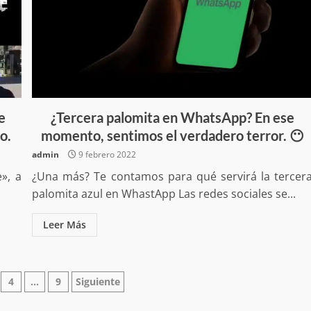
no refuerza
Avanza con orden y tranquilidad e
l en San Juan
proceso electoral extraordinario 
e
¿Tercera palomita en WhatsApp? En ese
Santiago Xanica: Jesús Romero
o.
momento, sentimos el verdadero terror. 😶
admin
7 agosto 2026
admin
9 febrero 2022
», a
¿Una más? Te contamos para qué servirá la tercer
palomita azul en WhastApp Las redes sociales se...
Leer Más
e Seguridad
Detienen a Ernesto Ruffo en Baja
ción
4
…
9
Siguiente
a Sierra Sur
California; FGR lo investiga por
gilancia y
presuntos delitos de delincuenci