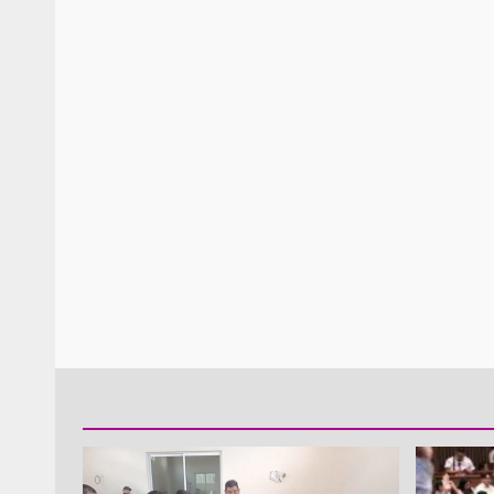
Policía Municipal frus
violencia y auxilia a e
zona de Módulos del
Abasto
admin
27 enero 2026