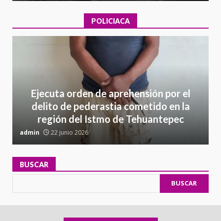
POLICIACA
Ejecuta orden de aprehensión por el
delito de pederastia cometido en la
región del Istmo de Tehuantepec
admin
22 junio 2026
a
BUSCAR
BUSCAR