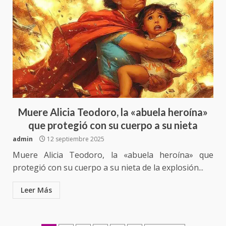
Sanciona Municipio de Oaxaca
de Juárez caso de maltrato
animal tras denuncia ciudadana
6
16 julio 2026
Detienen a Ernesto Ruffo en Baja
California; FGR lo investiga por
presuntos delitos de
Muere Alicia Teodoro, la «abuela heroína»
delincuencia organizada y
que protegió con su cuerpo a su nieta
7
contrabando
16 julio 2026
admin
12 septiembre 2025
Avanza con orden y tranquilidad
Muere Alicia Teodoro, la «abuela heroína» que
el proceso electoral
protegió con su cuerpo a su nieta de la explosión...
extraordinario de Santiago
Xanica: Jesús Romero
1
Leer Más
7 agosto 2026
Exhorta Poder Legislativo al
IEEPO y al Iocied a realizar una