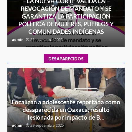
LA NUEVA CORTE VALIDA LA
REVOCACIÓN DE MANDATO Y SE
GARANTIZA LA PARTICIPACIÓN
POLÍTICA DE MUJERES, PUEBLOS Y
COMUNIDADES INDÍGENAS
admin
25 noviembre 2025
a
DESAPARECIDOS
Localizan a adolescente reportada como
desaparecida en Oaxaca; resultó
lesionada por impacto de B…
admin
29 septiembre 2025
a