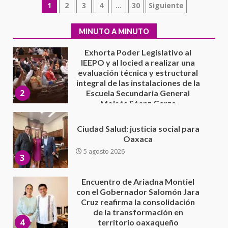
Paginación
1
2
3
4
…
30
Siguiente
evaluación técnica y estructural
integral de las instalaciones de la
de
2
Escuela Secundaria General
MINUTO A MINUTO
Moisés Sáenz Garza
entradas
5 agosto 2026
Ciudad Salud: justicia social para
Oaxaca
5 agosto 2026
3
Encuentro de Ariadna Montiel
con el Gobernador Salomón Jara
Cruz reafirma la consolidación
de la transformación en
4
territorio oaxaqueño
30 julio 2026
Secretaría de Gobierno refuerza
presencia institucional en San
Juan Mazatlán
5
20 julio 2026