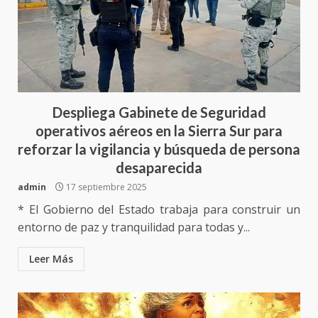
Ciudad Salud: justicia social para
Oaxaca
Despliega Gabinete de Seguridad
5 agosto 2026
operativos aéreos en la Sierra Sur para
3
reforzar la vigilancia y búsqueda de persona
desaparecida
Encuentro de Ariadna Montiel
con el Gobernador Salomón Jara
admin
17 septiembre 2025
Cruz reafirma la consolidación
* El Gobierno del Estado trabaja para construir un
de la transformación en
4
territorio oaxaqueño
entorno de paz y tranquilidad para todas y...
30 julio 2026
Leer Más
Secretaría de Gobierno refuerza
presencia institucional en San
Juan Mazatlán
5
20 julio 2026