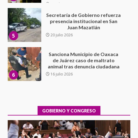
Sanciona Municipio de Oaxaca
de Juárez caso de maltrato
animal tras denuncia ciudadana
6
16 julio 2026
Detienen a Ernesto Ruffo en Baja
California; FGR lo investiga por
presuntos delitos de
delincuencia organizada y
7
contrabando
16 julio 2026
Avanza con orden y tranquilidad
el proceso electoral
extraordinario de Santiago
Xanica: Jesús Romero
GOBIERNO Y CONGRESO
1
7 agosto 2026
Exhorta Poder Legislativo al
IEEPO y al Iocied a realizar una