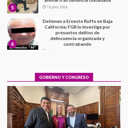
delincuencia organizada y
6
contrabando
16 julio 2026
Sin paso carretera Oaxaca-
Cuacnopalan
26 junio 2026
7
Exhorta Poder Legislativo al
IEEPO y al Iocied a realizar una
evaluación técnica y estructural
integral de las instalaciones de la
GOBIERNO Y CONGRESO
1
Escuela Secundaria General
Moisés Sáenz Garza
5 agosto 2026
Ciudad Salud: justicia social para
Oaxaca
5 agosto 2026
2