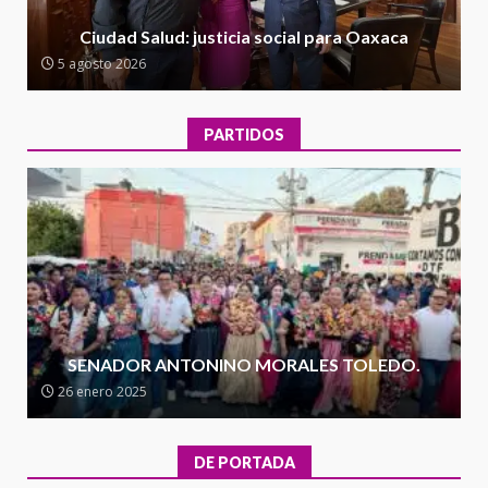
Encuentro de Ariadna Montiel
con el Gobernador Salomón Jara
Ciudad Salud: justicia social para Oaxaca
Cruz reafirma la consolidación
5 agosto 2026
de la transformación en
3
territorio oaxaqueño
30 julio 2026
PARTIDOS
Secretaría de Gobierno refuerza
presencia institucional en San
Juan Mazatlán
4
20 julio 2026
Sanciona Municipio de Oaxaca
de Juárez caso de maltrato
animal tras denuncia ciudadana
SENADOR ANTONINO MORALES TOLEDO.
5
16 julio 2026
26 enero 2025
Detienen a Ernesto Ruffo en Baja
California; FGR lo investiga por
DE PORTADA
presuntos delitos de
delincuencia organizada y