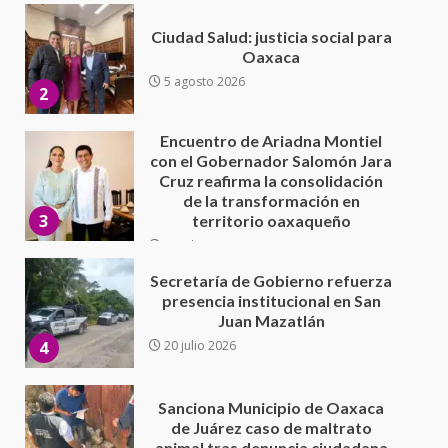
Encuentro de Ariadna Montiel
con el Gobernador Salomón Jara
Cruz reafirma la consolidación
de la transformación en
3
territorio oaxaqueño
30 julio 2026
Secretaría de Gobierno refuerza
presencia institucional en San
Juan Mazatlán
4
20 julio 2026
Sanciona Municipio de Oaxaca
de Juárez caso de maltrato
animal tras denuncia ciudadana
5
16 julio 2026
Detienen a Ernesto Ruffo en Baja
California; FGR lo investiga por
presuntos delitos de