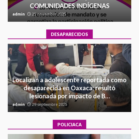
COMUNIDADES INDÍGENAS
admin
25 noviembre 2025
a
DESAPARECIDOS
Localizan a adolescente reportada como
desaparecida en Oaxaca; resultó
lesionada por impacto de B…
admin
29 septiembre 2025
a
POLICIACA