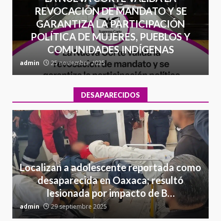
REVOCACIÓN DE MANDATO Y SE
GARANTIZA LA PARTICIPACIÓN
POLÍTICA DE MUJERES, PUEBLOS Y
COMUNIDADES INDÍGENAS
admin
25 noviembre 2025
a
DESAPARECIDOS
Localizan a adolescente reportada como
desaparecida en Oaxaca; resultó
lesionada por impacto de B…
admin
29 septiembre 2025
a