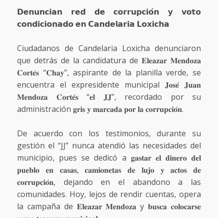
𝗗𝗲𝗻𝘂𝗻𝗰𝗶𝗮𝗻 𝗿𝗲𝗱 𝗱𝗲 𝗰𝗼𝗿𝗿𝘂𝗽𝗰𝗶𝗼́𝗻 𝘆 𝘃𝗼𝘁𝗼
𝗰𝗼𝗻𝗱𝗶𝗰𝗶𝗼𝗻𝗮𝗱𝗼 𝗲𝗻 𝗖𝗮𝗻𝗱𝗲𝗹𝗮𝗿𝗶𝗮 𝗟𝗼𝘅𝗶𝗰𝗵𝗮
Ciudadanos de Candelaria Loxicha denunciaron
que detrás de la candidatura de 𝐄𝐥𝐞𝐚𝐳𝐚𝐫 𝐌𝐞𝐧𝐝𝐨𝐳𝐚
𝐂𝐨𝐫𝐭𝐞́𝐬 “𝐂𝐡𝐚𝐲”, aspirante de la planilla verde, se
encuentra el expresidente municipal 𝐉𝐨𝐬𝐞́ 𝐉𝐮𝐚𝐧
𝐌𝐞𝐧𝐝𝐨𝐳𝐚 𝐂𝐨𝐫𝐭𝐞́𝐬 “𝐞𝐥 𝐉𝐉”, recordado por su
administración 𝐠𝐫𝐢𝐬 𝐲 𝐦𝐚𝐫𝐜𝐚𝐝𝐚 𝐩𝐨𝐫 𝐥𝐚 𝐜𝐨𝐫𝐫𝐮𝐩𝐜𝐢𝐨́𝐧.
De acuerdo con los testimonios, durante su
gestión el “JJ” nunca atendió las necesidades del
municipio, pues se dedicó a 𝐠𝐚𝐬𝐭𝐚𝐫 𝐞𝐥 𝐝𝐢𝐧𝐞𝐫𝐨 𝐝𝐞𝐥
𝐩𝐮𝐞𝐛𝐥𝐨 𝐞𝐧 𝐜𝐚𝐬𝐚𝐬, 𝐜𝐚𝐦𝐢𝐨𝐧𝐞𝐭𝐚𝐬 𝐝𝐞 𝐥𝐮𝐣𝐨 𝐲 𝐚𝐜𝐭𝐨𝐬 𝐝𝐞
𝐜𝐨𝐫𝐫𝐮𝐩𝐜𝐢𝐨́𝐧, dejando en el abandono a las
comunidades. Hoy, lejos de rendir cuentas, opera
la campaña de 𝐄𝐥𝐞𝐚𝐳𝐚𝐫 𝐌𝐞𝐧𝐝𝐨𝐳𝐚 y 𝐛𝐮𝐬𝐜𝐚 𝐜𝐨𝐥𝐨𝐜𝐚𝐫𝐬𝐞