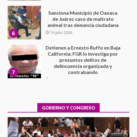
Sanciona Municipio de Oaxaca
de Juárez caso de maltrato
animal tras denuncia ciudadana
6
16 julio 2026
Detienen a Ernesto Ruffo en Baja
California; FGR lo investiga por
presuntos delitos de
delincuencia organizada y
7
contrabando
16 julio 2026
Avanza con orden y tranquilidad
el proceso electoral
extraordinario de Santiago
Xanica: Jesús Romero
GOBIERNO Y CONGRESO
1
7 agosto 2026
Exhorta Poder Legislativo al
IEEPO y al Iocied a realizar una