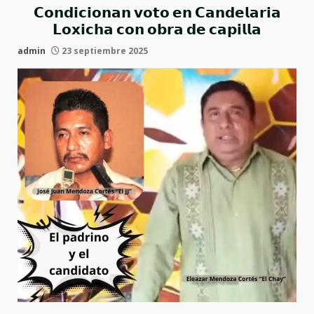
𝗖𝗼𝗻𝗱𝗶𝗰𝗶𝗼𝗻𝗮𝗻 𝘃𝗼𝘁𝗼 𝗲𝗻 𝗖𝗮𝗻𝗱𝗲𝗹𝗮𝗿𝗶𝗮
𝗟𝗼𝘅𝗶𝗰𝗵𝗮 𝗰𝗼𝗻 𝗼𝗯𝗿𝗮 𝗱𝗲 𝗰𝗮𝗽𝗶𝗹𝗹𝗮
admin
23 septiembre 2025