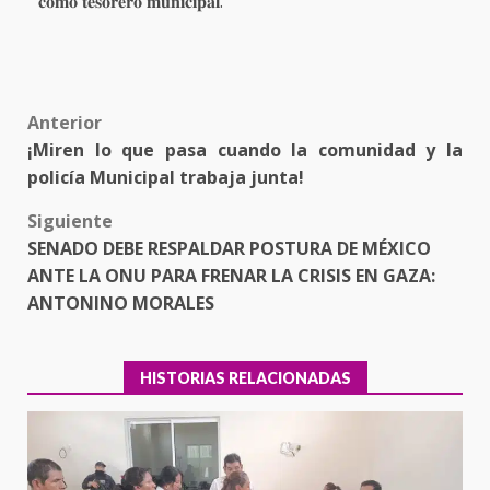
𝐜𝐨𝐦𝐨 𝐭𝐞𝐬𝐨𝐫𝐞𝐫𝐨 𝐦𝐮𝐧𝐢𝐜𝐢𝐩𝐚𝐥.
Post
Anterior
¡Miren lo que pasa cuando la comunidad y la
navigation
policía Municipal trabaja junta!
Siguiente
SENADO DEBE RESPALDAR POSTURA DE MÉXICO
ANTE LA ONU PARA FRENAR LA CRISIS EN GAZA:
ANTONINO MORALES
HISTORIAS RELACIONADAS