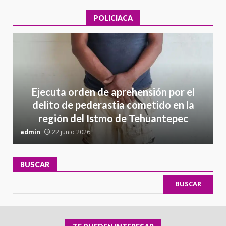
POLICIACA
Ejecuta orden de aprehensión por el
delito de pederastia cometido en la
región del Istmo de Tehuantepec
admin
22 junio 2026
a
BUSCAR
BUSCAR