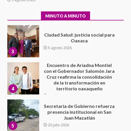
evaluación técnica y estructural
integral de las instalaciones de la
2
Escuela Secundaria General
MINUTO A MINUTO
Moisés Sáenz Garza
5 agosto 2026
Ciudad Salud: justicia social para
Oaxaca
5 agosto 2026
3
Encuentro de Ariadna Montiel
con el Gobernador Salomón Jara
Cruz reafirma la consolidación
de la transformación en
4
territorio oaxaqueño
30 julio 2026
Secretaría de Gobierno refuerza
presencia institucional en San
Juan Mazatlán
5
20 julio 2026