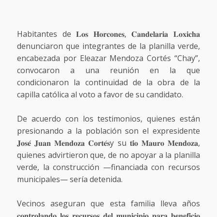
Habitantes de 𝐋𝐨𝐬 𝐇𝐨𝐫𝐜𝐨𝐧𝐞𝐬, 𝐂𝐚𝐧𝐝𝐞𝐥𝐚𝐫𝐢𝐚 𝐋𝐨𝐱𝐢𝐜𝐡𝐚
denunciaron que integrantes de la planilla verde,
encabezada por Eleazar Mendoza Cortés “Chay”,
convocaron a una reunión en la que
condicionaron la continuidad de la obra de la
capilla católica al voto a favor de su candidato.
De acuerdo con los testimonios, quienes están
presionando a la población son el expresidente
𝐉𝐨𝐬𝐞́ 𝐉𝐮𝐚𝐧 𝐌𝐞𝐧𝐝𝐨𝐳𝐚 𝐂𝐨𝐫𝐭𝐞́𝐬y su 𝐭𝐢́𝐨 𝐌𝐚𝐮𝐫𝐨 𝐌𝐞𝐧𝐝𝐨𝐳𝐚,
quienes advirtieron que, de no apoyar a la planilla
verde, la construcción —financiada con recursos
municipales— sería detenida.
Vecinos aseguran que esta familia lleva años
𝐜𝐨𝐧𝐭𝐫𝐨𝐥𝐚𝐧𝐝𝐨 𝐥𝐨𝐬 𝐫𝐞𝐜𝐮𝐫𝐬𝐨𝐬 𝐝𝐞𝐥 𝐦𝐮𝐧𝐢𝐜𝐢𝐩𝐢𝐨 𝐩𝐚𝐫𝐚 𝐛𝐞𝐧𝐞𝐟𝐢𝐜𝐢𝐨