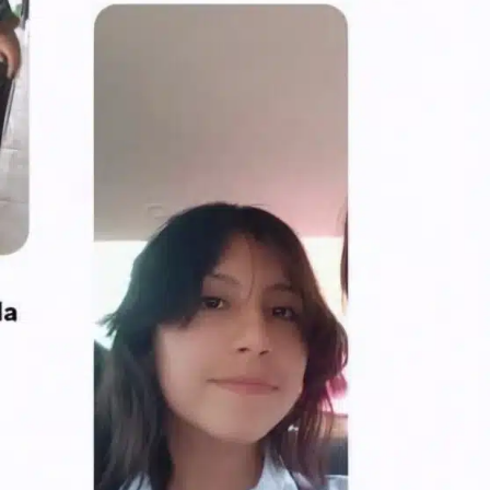
estructural integral de las instalaciones de la
 estar del
Escuela Secundaria General Moisés Sáenz
lero
Garza
5 agosto 2026
ular a la
San Pedro
¡Histórico! Bukele elimina el presupuesto a
los partidos políticos.
30 enero 2025