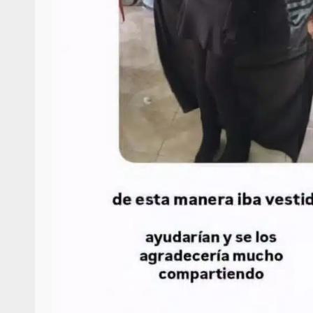
Respaldar la Reforma Electoral es
lado del pueblo: Tania Cabal
5 marzo 2026
Se normaliza la circulación vehic
altura del puente Templadera, 
Tapanatepec
22 octubre 2024