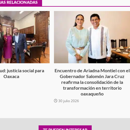
IAS RELACIONADAS
tra robo con
mpleada en la
Secretaría de Gobierno refuerza
 Mercado de
presencia institucional en San Jua
Mazatlán
admin
20 julio 2026
d: justicia social para
Encuentro de Ariadna Montiel con el
Oaxaca
Gobernador Salomón Jara Cruz
reafirma la consolidación de la
6
transformación en territorio
oaxaqueño
30 julio 2026
TE PUEDEN INTERESAR