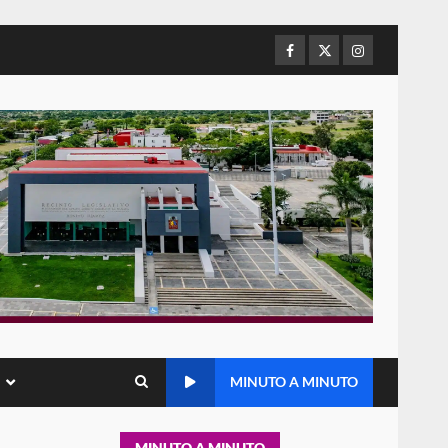
de Juárez caso de maltrato
animal tras denuncia ciudadana
Facebook
Twitter
Instagram
5
16 julio 2026
Detienen a Ernesto Ruffo en
Baja California; FGR lo investiga
por presuntos delitos de
delincuencia organizada y
6
contrabando
16 julio 2026
Sin paso carretera Oaxaca-
Cuacnopalan
26 junio 2026
7
Exhorta Poder Legislativo al
IEEPO y al Iocied a realizar una
MINUTO A MINUTO
evaluación técnica y
estructural integral de las
1
instalaciones de la Escuela
MINUTO A MINUTO