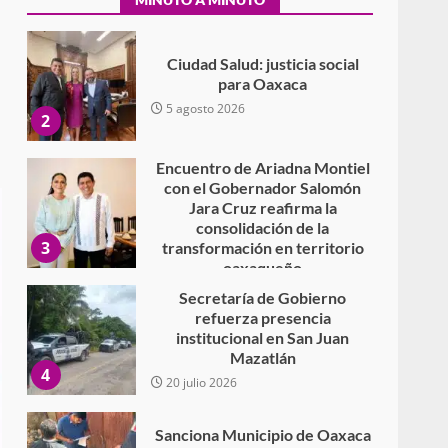
Secundaria General Moisés
Sáenz Garza
5 agosto 2026
Ciudad Salud: justicia social
para Oaxaca
5 agosto 2026
2
Encuentro de Ariadna Montiel
con el Gobernador Salomón
Jara Cruz reafirma la
consolidación de la
3
transformación en territorio
oaxaqueño
30 julio 2026
Secretaría de Gobierno
refuerza presencia
institucional en San Juan
Mazatlán
4
20 julio 2026
Sanciona Municipio de Oaxaca