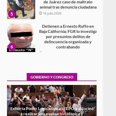
de Juárez caso de maltrato
animal tras denuncia ciudadana
5
16 julio 2026
Detienen a Ernesto Ruffo en
Baja California; FGR lo investiga
por presuntos delitos de
delincuencia organizada y
6
contrabando
16 julio 2026
Sin paso carretera Oaxaca-
Cuacnopalan
26 junio 2026
GOBIERNO Y CONGRESO
7
Exhorta Poder Legislativo al
IEEPO y al Iocied a realizar una
evaluación técnica y
estructural integral de las
1
instalaciones de la Escuela