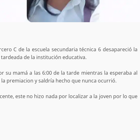
Exhorta Poder Legislativo al IEEP
y al Iocied a realizar una evaluació
técnica y estructural integral de l
e Oaxaca de
instalaciones de la Escuela
o animal tras
Secundaria General Moisés Sáen
cero C de la escuela secundaria técnica 6 desapareció la
adana
Garza
 tardeada de la institución educativa.
admin
5 agosto 2026
por su mamá a las 6:00 de la tarde mientras la esperaba al
ía la premiacion y saldría hecho que nunca ocurrió.
nte, este no hizo nada por localizar a la joven por lo que
e Seguridad
Detienen a Ernesto Ruffo en Baja
a Sierra Sur
California; FGR lo investiga por
gilancia y
presuntos delitos de delincuenci