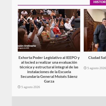
HISTOR
Policía Municipal frus
violencia y auxilia a e
zona de Módulos del
Abasto
admin
27 enero 2026
Exhorta Poder Legislativo al IEEPO y
Ciudad Salu
al Iocied a realizar una evaluación
técnica y estructural integral de las
5 agosto 202
instalaciones de la Escuela
Secundaria General Moisés Sáenz
Garza
5 agosto 2026