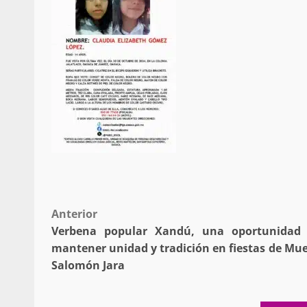
búsqueda de persona 
admin
17 septiembre 2025
Post
Anterior
SE BUSCA A RECIÉ
Verbena popular Xandú, una oportunidad
navigation
admin
17 octubre 2024
mantener unidad y tradición en fiestas de Mue
Salomón Jara