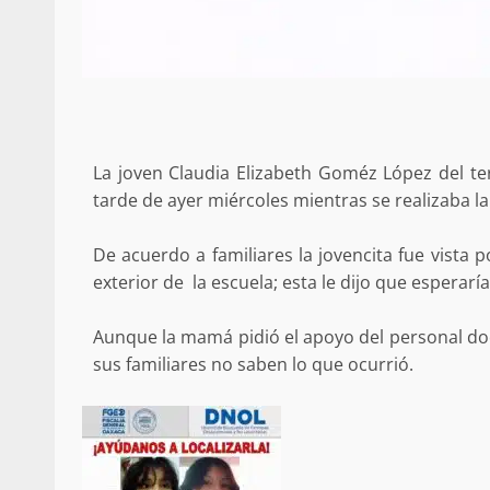
Sanciona Municipio d
Juárez caso de maltrat
La joven Claudia Elizabeth Goméz López del ter
denuncia ciud
tarde de ayer miércoles mientras se realizaba la
admin
16 julio 2026
De acuerdo a familiares la jovencita fue vista 
exterior de la escuela; esta le dijo que esperar
Aunque la mamá pidió el apoyo del personal doce
sus familiares no saben lo que ocurrió.
Despliega Gabinete d
operativos aéreos en l
para reforzar la vi