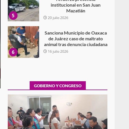
de Juárez caso de maltrato
animal tras denuncia ciudadana
6
16 julio 2026
Detienen a Ernesto Ruffo en
Baja California; FGR lo investiga
por presuntos delitos de
delincuencia organizada y
7
contrabando
16 julio 2026
Avanza con orden y
tranquilidad el proceso
electoral extraordinario de
Santiago Xanica: Jesús Romero
GOBIERNO Y CONGRESO
1
7 agosto 2026
Exhorta Poder Legislativo al
IEEPO y al Iocied a realizar una
evaluación técnica y
Exhorta Poder Legislativo al IEEPO y al Iocied
estructural integral de las
2
a realizar una evaluación técnica y
instalaciones de la Escuela