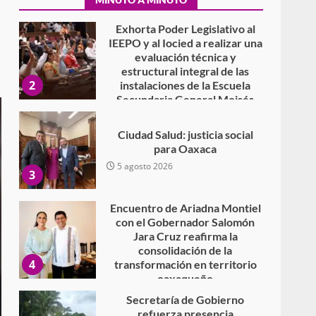
Secundaria General Moisés
Sáenz Garza
5 agosto 2026
Ciudad Salud: justicia social
para Oaxaca
5 agosto 2026
3
Encuentro de Ariadna Montiel
con el Gobernador Salomón
Jara Cruz reafirma la
consolidación de la
4
transformación en territorio
oaxaqueño
30 julio 2026
Secretaría de Gobierno
refuerza presencia
institucional en San Juan
Mazatlán
5
20 julio 2026
Sanciona Municipio de Oaxaca