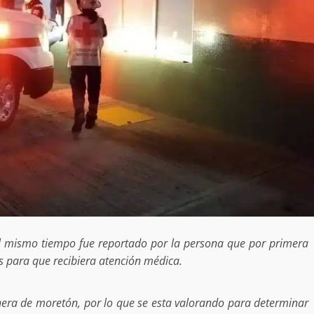
no refuerza
Avanza con orden y tranquilidad e
l en San Juan
proceso electoral extraordinario 
Santiago Xanica: Jesús Romero
admin
7 agosto 2026
al mismo tiempo fue reportado por la persona que por primera
es para que recibiera atención médica.
e Seguridad
Detienen a Ernesto Ruffo en Baja
a Sierra Sur
California; FGR lo investiga por
ra de moretón, por lo que se esta valorando para determinar
gilancia y
presuntos delitos de delincuenci