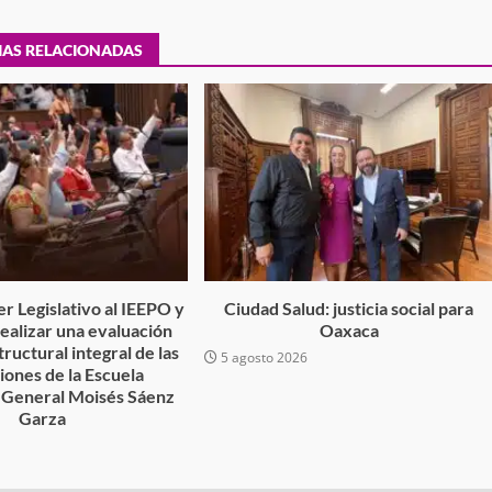
IAS RELACIONADAS
tra robo con
mpleada en la
Secretaría de Gobierno refuerza
 Mercado de
presencia institucional en San Jua
Mazatlán
admin
20 julio 2026
r Legislativo al IEEPO y
Ciudad Salud: justicia social para
 realizar una evaluación
Oaxaca
tructural integral de las
5 agosto 2026
ciones de la Escuela
 General Moisés Sáenz
Garza
6