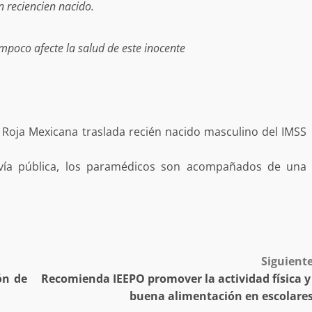
 reciencien nacido.
desaparecida
organizada y contrabando
admin
16 julio 2026
poco afecte la salud de este inocente
Roja Mexicana traslada recién nacido masculino del IMSS
ía pública, los paramédicos son acompañados de una
Ejecuta orden de aprehensión por 
delito de pederastia cometido en l
N NACIDA.
región del Istmo de Tehuantepec
admin
22 junio 2026
Siguient
ón de
Recomienda IEEPO promover la actividad física 
buena alimentación en escolare