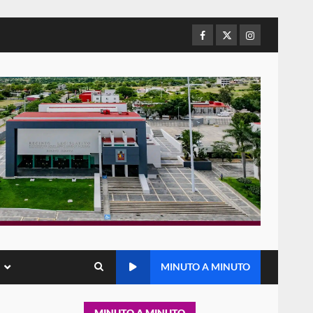
de Juárez caso de maltrato
animal tras denuncia ciudadana
Facebook
Twitter
Instagram
6
16 julio 2026
Detienen a Ernesto Ruffo en
Baja California; FGR lo investiga
por presuntos delitos de
delincuencia organizada y
7
contrabando
16 julio 2026
Avanza con orden y
tranquilidad el proceso
electoral extraordinario de
Santiago Xanica: Jesús Romero
1
7 agosto 2026
Exhorta Poder Legislativo al
MINUTO A MINUTO
IEEPO y al Iocied a realizar una
evaluación técnica y
estructural integral de las
2
instalaciones de la Escuela
MINUTO A MINUTO