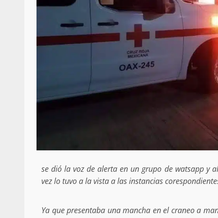
Secretaría de Gobier
presencia instituciona
Mazatlán
admin
20 julio 2026
se dió la voz de alerta en un grupo de watsapp y 
vez lo tuvo a la vista a las instancias corespondient
Despliega Gabinete d
operativos aéreos en l
Ya que presentaba una mancha en el craneo a mane
para reforzar la vi