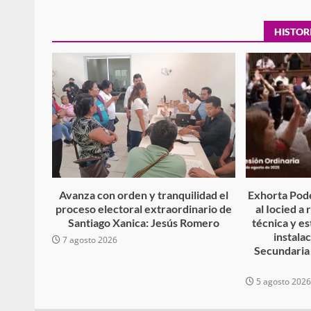
HISTOR
Policía Municipal frus
violencia y auxilia a e
zona de Módulos del
Abasto
admin
27 enero 2026
Avanza con orden y tranquilidad el
Exhorta Pode
proceso electoral extraordinario de
al Iocied a
Santiago Xanica: Jesús Romero
técnica y es
instala
7 agosto 2026
Secundaria
5 agosto 202