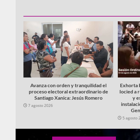
Avanza con orden y tranquilidad el
Exhorta P
proceso electoral extraordinario de
Iocied a 
Santiago Xanica: Jesús Romero
y e
instalac
7 agosto 2026
Gen
5 agosto 