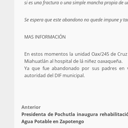
si es una fractura o una simple mancha propia de un
búsqueda de persona 
admin
17 septiembre 2025
Se espera que este abandono no quede impune y tam
MAS INFORMACIÓN
En estos momentos la unidad Oax/245 de Cruz 
Miahuatlán al hospital de lá niñez oaxaqueña.
Ya que fue abandonado por sus padres en v
autoridad del DIF municipal.
SE BUSCA A RECIÉ
admin
17 octubre 2024
Post
Anterior
Presidenta de Pochutla inaugura rehabilitaci
navigation
Agua Potable en Zapotengo