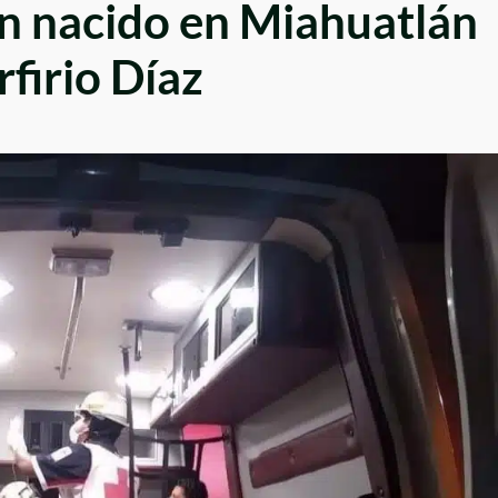
n nacido en Miahuatlán
rfirio Díaz