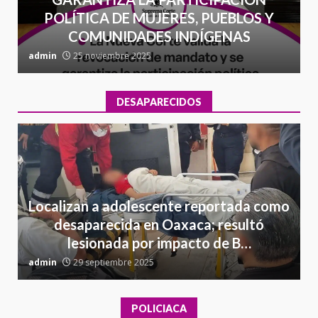
POLÍTICA DE MUJERES, PUEBLOS Y
COMUNIDADES INDÍGENAS
admin
25 noviembre 2025
a
DESAPARECIDOS
Localizan a adolescente reportada como
desaparecida en Oaxaca; resultó
lesionada por impacto de B…
admin
29 septiembre 2025
a
POLICIACA