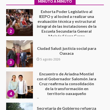
2
MINUTO A MINUTO
Moisés Sáenz Garza
5 agosto 2026
Ciudad Salud: justicia social para
Oaxaca
5 agosto 2026
3
Encuentro de Ariadna Montiel
con el Gobernador Salomón Jara
Cruz reafirma la consolidación
de la transformación en
4
territorio oaxaqueño
30 julio 2026
Secretaría de Gobierno refuerza
presencia institucional en San
Juan Mazatlán
5
20 julio 2026
Sanciona Municipio de Oaxaca