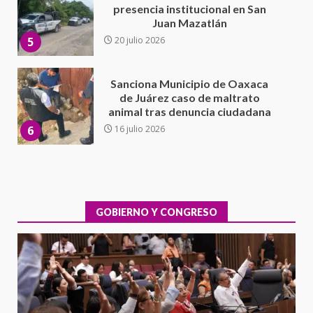
de Juárez caso de maltrato
animal tras denuncia ciudadana
6
16 julio 2026
Detienen a Ernesto Ruffo en Baja
California; FGR lo investiga por
presuntos delitos de
delincuencia organizada y
7
contrabando
16 julio 2026
Avanza con orden y tranquilidad
el proceso electoral
extraordinario de Santiago
Xanica: Jesús Romero
GOBIERNO Y CONGRESO
1
7 agosto 2026
Exhorta Poder Legislativo al
IEEPO y al Iocied a realizar una
evaluación técnica y estructural
integral de las instalaciones de la
2
Escuela Secundaria General