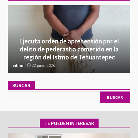
Ejecuta orden de aprehensión por el
delito de pederastia cometido en la
región del Istmo de Tehuantepec
admin
22 junio 2026
a
BUSCAR
BUSCAR
TE PUEDEN INTERESAR