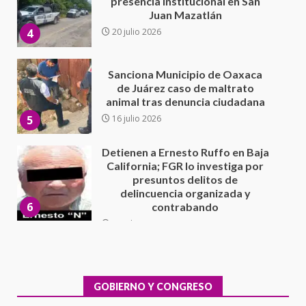
de Juárez caso de maltrato
animal tras denuncia ciudadana
5
16 julio 2026
Detienen a Ernesto Ruffo en Baja
California; FGR lo investiga por
presuntos delitos de
delincuencia organizada y
6
contrabando
16 julio 2026
Sin paso carretera Oaxaca-
Cuacnopalan
26 junio 2026
7
Exhorta Poder Legislativo al
IEEPO y al Iocied a realizar una
evaluación técnica y estructural
integral de las instalaciones de la
GOBIERNO Y CONGRESO
1
Escuela Secundaria General