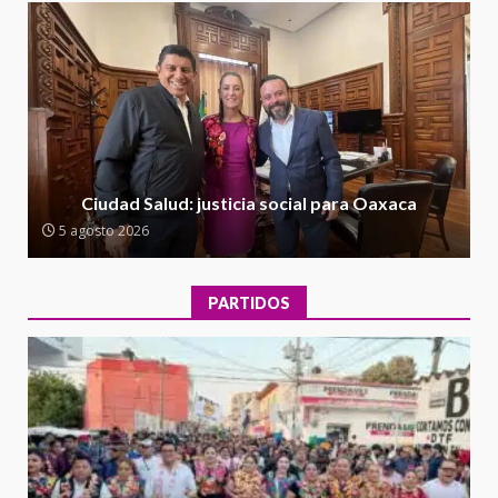
Moisés Sáenz Garza
5 agosto 2026
Ciudad Salud: justicia social para
Oaxaca
5 agosto 2026
2
Encuentro de Ariadna Montiel
con el Gobernador Salomón Jara
Ciudad Salud: justicia social para Oaxaca
Cruz reafirma la consolidación
5 agosto 2026
de la transformación en
3
territorio oaxaqueño
30 julio 2026
PARTIDOS
Secretaría de Gobierno refuerza
presencia institucional en San
Juan Mazatlán
4
20 julio 2026
Sanciona Municipio de Oaxaca
de Juárez caso de maltrato