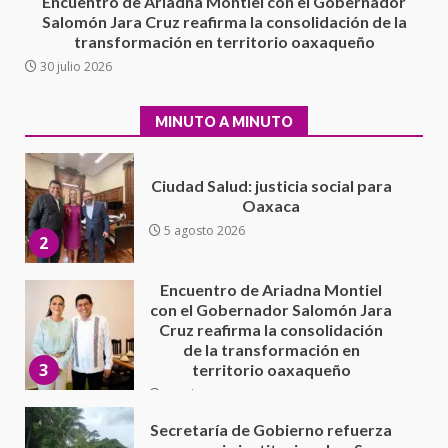
Encuentro de Ariadna Montiel con el Gobernador
Moisés Sáenz Garza
Salomón Jara Cruz reafirma la consolidación de la
5 agosto 2026
transformación en territorio oaxaqueño
Ciudad Salud: justicia social para
30 julio 2026
Oaxaca
5 agosto 2026
2
MINUTO A MINUTO
Encuentro de Ariadna Montiel
con el Gobernador Salomón Jara
Cruz reafirma la consolidación
de la transformación en
3
territorio oaxaqueño
30 julio 2026
Secretaría de Gobierno refuerza
presencia institucional en San
Juan Mazatlán
4
20 julio 2026
Sanciona Municipio de Oaxaca