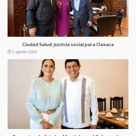
de Juárez caso de maltrato
animal tras denuncia ciudadana
5
16 julio 2026
Detienen a Ernesto Ruffo en Baja
California; FGR lo investiga por
presuntos delitos de
Ciudad Salud: justicia social para Oaxaca
delincuencia organizada y
5 agosto 2026
6
contrabando
16 julio 2026
Sin paso carretera Oaxaca-
Cuacnopalan
26 junio 2026
7
Exhorta Poder Legislativo al
IEEPO y al Iocied a realizar una
evaluación técnica y estructural
integral de las instalaciones de la
1
Escuela Secundaria General