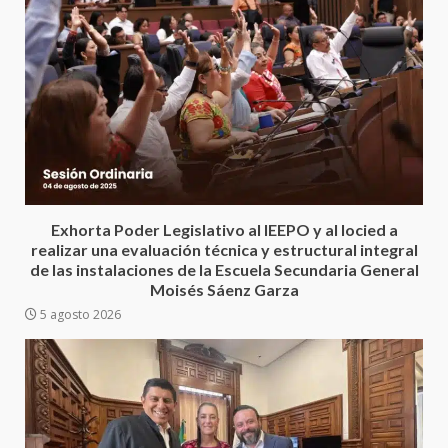
Encuentro de Ariadna Montiel
con el Gobernador Salomón Jara
Cruz reafirma la consolidación
Exhorta Poder Legislativo al IEEPO y al Iocied a
de la transformación en
3
realizar una evaluación técnica y estructural integral
territorio oaxaqueño
de las instalaciones de la Escuela Secundaria General
30 julio 2026
Moisés Sáenz Garza
Secretaría de Gobierno refuerza
5 agosto 2026
presencia institucional en San
Juan Mazatlán
4
20 julio 2026
Sanciona Municipio de Oaxaca