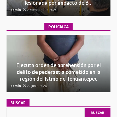
lesionada por impacto de B…
admin
29 septiembre 2025
a
POLICIACA
Ejecuta orden de aprehensión por el
delito de pederastia cometido en la
región del Istmo de Tehuantepec
admin
22 junio 2026
a
BUSCAR
BUSCAR