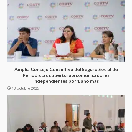
Ciudad Salud: justicia social para
Oaxaca
Amplía Consejo Consultivo del Seguro Social de
5 agosto 2026
3
Periodistas cobertura a comunicadores
independientes por 1 año más
13 octubre 2025
Encuentro de Ariadna Montiel
con el Gobernador Salomón Jara
Cruz reafirma la consolidación
de la transformación en
4
territorio oaxaqueño
30 julio 2026
Secretaría de Gobierno refuerza