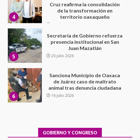
presencia institucional en San
Juan Mazatlán
5
20 julio 2026
Sanciona Municipio de Oaxaca
de Juárez caso de maltrato
animal tras denuncia ciudadana
6
16 julio 2026
Detienen a Ernesto Ruffo en Baja
California; FGR lo investiga por
presuntos delitos de
delincuencia organizada y
7
contrabando
16 julio 2026
Avanza con orden y tranquilidad
el proceso electoral
extraordinario de Santiago
Xanica: Jesús Romero
GOBIERNO Y CONGRESO
1
7 agosto 2026