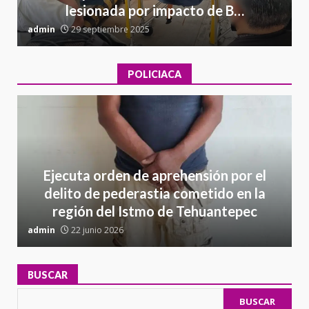
lesionada por impacto de B…
admin
29 septiembre 2025
a
POLICIACA
Ejecuta orden de aprehensión por el
delito de pederastia cometido en la
región del Istmo de Tehuantepec
admin
22 junio 2026
a
BUSCAR
BUSCAR