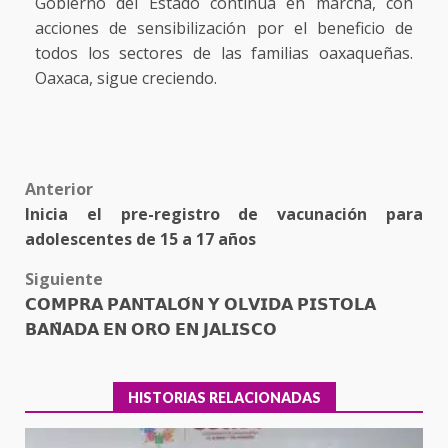
Gobierno del Estado continúa en marcha, con
acciones de sensibilización por el beneficio de
todos los sectores de las familias oaxaqueñas.
Oaxaca, sigue creciendo.
Post
Anterior
Inicia el pre-registro de vacunación para
navigation
adolescentes de 15 a 17 años
Siguiente
𝗖𝗢𝗠𝗣𝗥𝗔 𝗣𝗔𝗡𝗧𝗔𝗟𝗢́𝗡 𝗬 𝗢𝗟𝗩𝗜𝗗𝗔 𝗣𝗜𝗦𝗧𝗢𝗟𝗔
𝗕𝗔𝗡̃𝗔𝗗𝗔 𝗘𝗡 𝗢𝗥𝗢 𝗘𝗡 𝗝𝗔𝗟𝗜𝗦𝗖𝗢
HISTORIAS RELACIONADAS