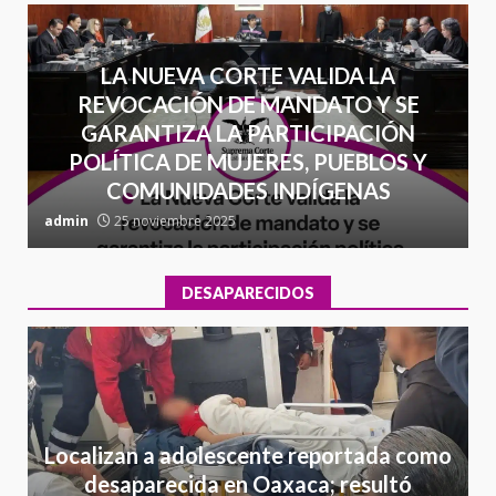
LA NUEVA CORTE VALIDA LA
REVOCACIÓN DE MANDATO Y SE
GARANTIZA LA PARTICIPACIÓN
POLÍTICA DE MUJERES, PUEBLOS Y
COMUNIDADES INDÍGENAS
admin
25 noviembre 2025
a
DESAPARECIDOS
Localizan a adolescente reportada como
desaparecida en Oaxaca; resultó