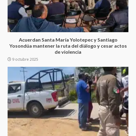
presencia institucional en San
Juan Mazatlán
5
20 julio 2026
Sanciona Municipio de Oaxaca
Acuerdan Santa María Yolotepec y Santiago
de Juárez caso de maltrato
Yosondúa mantener la ruta del diálogo y cesar actos
animal tras denuncia ciudadana
de violencia
6
16 julio 2026
9 octubre 2025
Detienen a Ernesto Ruffo en Baja
California; FGR lo investiga por
presuntos delitos de
delincuencia organizada y
7
contrabando
16 julio 2026
Avanza con orden y tranquilidad
el proceso electoral
extraordinario de Santiago
Xanica: Jesús Romero
1