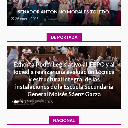
Juan Mazatlán
SENADOR ANTONINO MORALES TOLEDO.
5
20 julio 2026
26 enero 2025
Sanciona Municipio de Oaxaca
de Juárez caso de maltrato
DE PORTADA
animal tras denuncia ciudadana
6
16 julio 2026
Detienen a Ernesto Ruffo en Baja
Exhorta Poder Legislativo al IEEPO y al
California; FGR lo investiga por
Iocied a realizar una evaluación técnica
presuntos delitos de
y estructural integral de las
delincuencia organizada y
7
instalaciones de la Escuela Secundaria
contrabando
General Moisés Sáenz Garza
16 julio 2026
C
admin
5 agosto 2026
a
NACIONAL