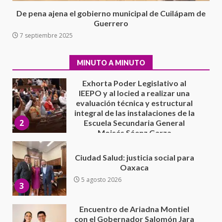
7 agosto 2026
De pena ajena el gobierno municipal de Cuilápam de
Exhorta Poder Legislativo al
Guerrero
IEEPO y al Iocied a realizar una
7 septiembre 2025
evaluación técnica y estructural
integral de las instalaciones de la
2
Escuela Secundaria General
MINUTO A MINUTO
Moisés Sáenz Garza
5 agosto 2026
Ciudad Salud: justicia social para
Oaxaca
5 agosto 2026
3
Encuentro de Ariadna Montiel
con el Gobernador Salomón Jara
Cruz reafirma la consolidación
de la transformación en
4
territorio oaxaqueño
30 julio 2026
Secretaría de Gobierno refuerza