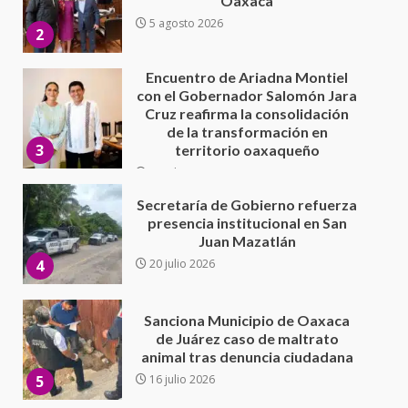
de la transformación en
3
territorio oaxaqueño
30 julio 2026
Secretaría de Gobierno refuerza
presencia institucional en San
Juan Mazatlán
4
20 julio 2026
Sanciona Municipio de Oaxaca
de Juárez caso de maltrato
animal tras denuncia ciudadana
5
16 julio 2026
Detienen a Ernesto Ruffo en Baja
California; FGR lo investiga por
presuntos delitos de
delincuencia organizada y
6
contrabando
16 julio 2026