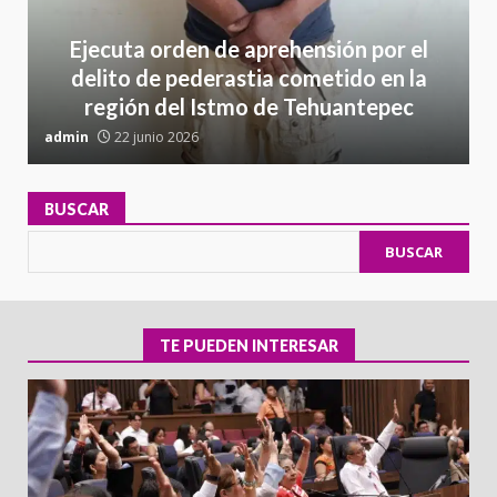
Ejecuta orden de aprehensión por el
delito de pederastia cometido en la
región del Istmo de Tehuantepec
admin
22 junio 2026
a
BUSCAR
BUSCAR
TE PUEDEN INTERESAR