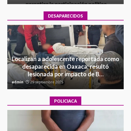
DESAPARECIDOS
Localizan a adolescente reportada como
desaparecida en Oaxaca; resultó
lesionada por impacto de B…
admin
29 septiembre 2025
a
POLICIACA