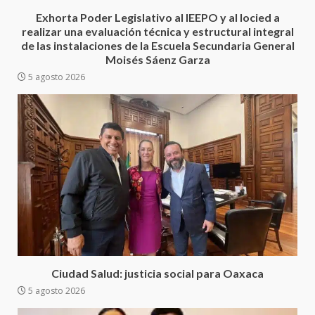
Cruz reafirma la consolidación
Exhorta Poder Legislativo al IEEPO y al Iocied a
de la transformación en
3
realizar una evaluación técnica y estructural integral
territorio oaxaqueño
de las instalaciones de la Escuela Secundaria General
30 julio 2026
Moisés Sáenz Garza
Secretaría de Gobierno refuerza
5 agosto 2026
presencia institucional en San
Juan Mazatlán
4
20 julio 2026
Sanciona Municipio de Oaxaca
de Juárez caso de maltrato
animal tras denuncia ciudadana
5
16 julio 2026
Detienen a Ernesto Ruffo en Baja
California; FGR lo investiga por
presuntos delitos de
Ciudad Salud: justicia social para Oaxaca
delincuencia organizada y
5 agosto 2026
6
contrabando