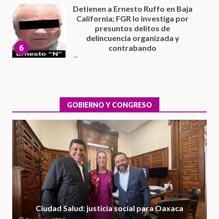
Sin paso carretera Oaxaca-
Cuacnopalan
26 junio 2026
7
Exhorta Poder Legislativo al
IEEPO y al Iocied a realizar una
evaluación técnica y estructural
integral de las instalaciones de la
GOBIERNO Y CONGRESO
1
Escuela Secundaria General
Moisés Sáenz Garza
5 agosto 2026
Ciudad Salud: justicia social para
Oaxaca
5 agosto 2026
2
Encuentro de Ariadna Montiel
con el Gobernador Salomón Jara
Ciudad Salud: justicia social para Oaxaca
Cruz reafirma la consolidación