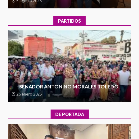
5 agosto 2026
de la transformación en
3
territorio oaxaqueño
30 julio 2026
PARTIDOS
Secretaría de Gobierno refuerza
presencia institucional en San
Juan Mazatlán
4
20 julio 2026
Sanciona Municipio de Oaxaca
de Juárez caso de maltrato
animal tras denuncia ciudadana
SENADOR ANTONINO MORALES TOLEDO.
5
16 julio 2026
26 enero 2025
Detienen a Ernesto Ruffo en Baja
California; FGR lo investiga por
DE PORTADA
presuntos delitos de
delincuencia organizada y
6
contrabando
16 julio 2026