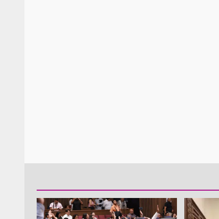
Policía Municipal frus
violencia y auxilia a e
zona de Módulos del
Abasto
admin
27 enero 2026