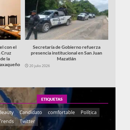
l con el
Secretaría de Gobierno refuerza
 Cruz
presencia institucional en San Juan
de la
Mazatlán
 oaxaqueño
20 julio 2026
ETIQUETAS
Beauty
Candidato
comfortable
Política
Trends
Twitter