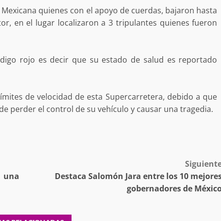
estructural integral de las instalaciones de la
s Mexicana quienes con el apoyo de cuerdas, bajaron hasta
 estar del
Escuela Secundaria General Moisés Sáenz
r, en el lugar localizaron a 3 tripulantes quienes fueron
lero
Garza
5 agosto 2026
ódigo rojo es decir que su estado de salud es reportado
 límites de velocidad de esta Supercarretera, debido a que
e perder el control de su vehículo y causar una tragedia.
ular a la
San Pedro
¡Histórico! Bukele elimina el presupuesto a
Siguient
los partidos políticos.
n una
Destaca Salomón Jara entre los 10 mejore
30 enero 2025
gobernadores de Méxic