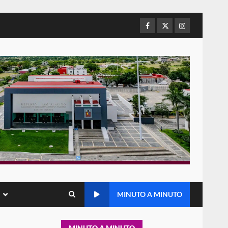
de Juárez caso de maltrato
animal tras denuncia ciudadana
Facebook
Twitter
Instagram
5
16 julio 2026
Detienen a Ernesto Ruffo en
Baja California; FGR lo investiga
por presuntos delitos de
delincuencia organizada y
6
contrabando
16 julio 2026
Sin paso carretera Oaxaca-
Cuacnopalan
26 junio 2026
7
Exhorta Poder Legislativo al
IEEPO y al Iocied a realizar una
MINUTO A MINUTO
evaluación técnica y
estructural integral de las
1
instalaciones de la Escuela
MINUTO A MINUTO