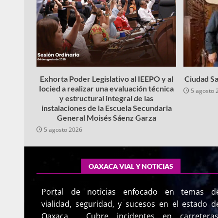
Exhorta Poder Legislativo al IEEPO y al
Ciudad Sa
Iocied a realizar una evaluación técnica
5 agosto 
y estructural integral de las
instalaciones de la Escuela Secundaria
General Moisés Sáenz Garza
5 agosto 2026
OAXACA VIAL Y NOTICIAS
Portal de noticias enfocado en temas d
vialidad, seguridad, y sucesos en el estado d
Oaxaca. Cubre incidentes en carreteras