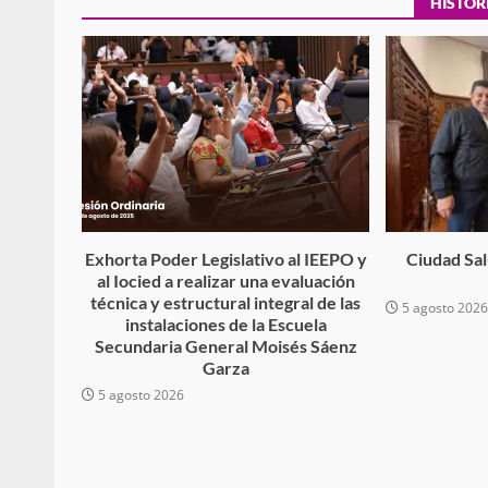
HISTOR
Sanciona Municipio d
Juárez caso de maltrat
denuncia ciud
admin
16 julio 2026
Exhorta Poder Legislativo al IEEPO y
Ciudad Salu
al Iocied a realizar una evaluación
técnica y estructural integral de las
5 agosto 202
instalaciones de la Escuela
Secundaria General Moisés Sáenz
Garza
5 agosto 2026
Despliega Gabinete d
operativos aéreos en l
para reforzar la vi