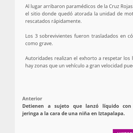
Al lugar arribaron paramédicos de la Cruz Roja
Respaldar la Reforma Electoral es
el sitio donde quedó atorada la unidad de moto
lado del pueblo: Tania Cabal
rescatados rápidamente.
5 marzo 2026
Los 3 sobrevivientes fueron trasladados en c
como grave.
Autoridades realizan el exhorto a respetar los
hay zonas que un vehículo a gran velocidad pued
Se normaliza la circulación vehic
altura del puente Templadera, 
Post
Anterior
Tapanatepec
Detienen a sujeto que lanzó líquido co
navigation
22 octubre 2024
jeringa a la cara de una niña en Iztapalapa.