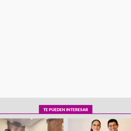
tra robo con
mpleada en la
Secretaría de Gobierno refuerza
 Mercado de
presencia institucional en San Jua
Mazatlán
admin
20 julio 2026
TE PUEDEN INTERESAR