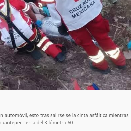
 automóvil, esto tras salirse se la cinta asfáltica mientras
huantepec cerca del Kilómetro 60.
Exhorta Poder Legislativo al IEEPO y al Iocied
a realizar una evaluación técnica y