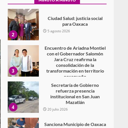
Secundaria General Moisés
Sáenz Garza
5 agosto 2026
Ciudad Salud: justicia social
para Oaxaca
5 agosto 2026
2
Encuentro de Ariadna Montiel
con el Gobernador Salomón
Jara Cruz reafirma la
consolidación de la
3
transformación en territorio
oaxaqueño
30 julio 2026
Secretaría de Gobierno
refuerza presencia
institucional en San Juan
Mazatlán
4
20 julio 2026
Sanciona Municipio de Oaxaca