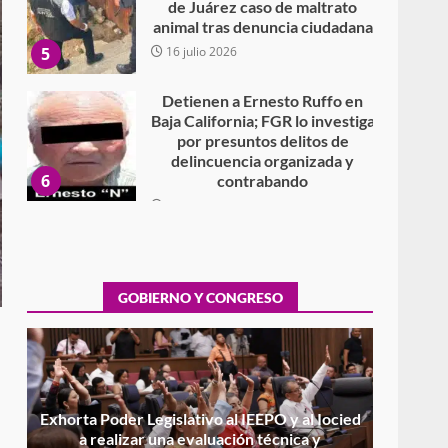
de Juárez caso de maltrato
animal tras denuncia ciudadana
5
16 julio 2026
Detienen a Ernesto Ruffo en
Baja California; FGR lo investiga
por presuntos delitos de
delincuencia organizada y
6
contrabando
16 julio 2026
Sin paso carretera Oaxaca-
Cuacnopalan
26 junio 2026
GOBIERNO Y CONGRESO
7
Exhorta Poder Legislativo al
IEEPO y al Iocied a realizar una
evaluación técnica y
estructural integral de las
1
instalaciones de la Escuela