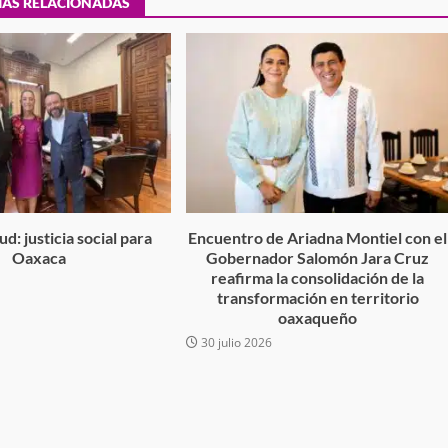
IAS RELACIONADAS
Exhorta Poder Legislativo al IEEP
y al Iocied a realizar una evaluació
técnica y estructural integral de l
e Oaxaca de
instalaciones de la Escuela
o animal tras
Secundaria General Moisés Sáen
adana
Garza
admin
5 agosto 2026
d: justicia social para
Encuentro de Ariadna Montiel con el
Oaxaca
Gobernador Salomón Jara Cruz
reafirma la consolidación de la
6
transformación en territorio
oaxaqueño
30 julio 2026
e Seguridad
Detienen a Ernesto Ruffo en Baja
a Sierra Sur
California; FGR lo investiga por
gilancia y
presuntos delitos de delincuenci