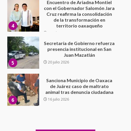
30 julio 2026
Secretaría de Gobierno refuerza
presencia institucional en San
Juan Mazatlán
5
20 julio 2026
Sanciona Municipio de Oaxaca
de Juárez caso de maltrato
animal tras denuncia ciudadana
6
16 julio 2026
Detienen a Ernesto Ruffo en Baja
California; FGR lo investiga por
presuntos delitos de
delincuencia organizada y
7
contrabando
16 julio 2026
Avanza con orden y tranquilidad
el proceso electoral