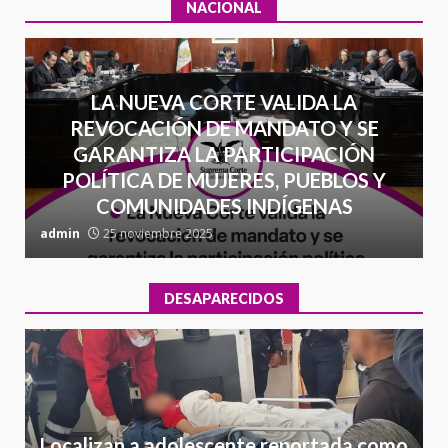
NACIONAL
LA NUEVA CORTE VALIDA LA
REVOCACIÓN DE MANDATO Y SE
GARANTIZA LA PARTICIPACIÓN
POLÍTICA DE MUJERES, PUEBLOS Y
COMUNIDADES INDÍGENAS
admin
25 noviembre 2025
a
DESAPARECIDOS
Localizan a adolescente reportada como