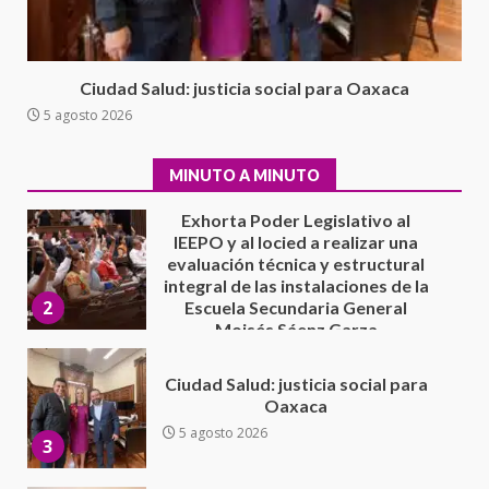
extraordinario de Santiago
Xanica: Jesús Romero
1
7 agosto 2026
Ciudad Salud: justicia social para Oaxaca
Exhorta Poder Legislativo al
5 agosto 2026
IEEPO y al Iocied a realizar una
evaluación técnica y estructural
integral de las instalaciones de la
MINUTO A MINUTO
2
Escuela Secundaria General
Moisés Sáenz Garza
5 agosto 2026
Ciudad Salud: justicia social para
Oaxaca
5 agosto 2026
3
Encuentro de Ariadna Montiel
con el Gobernador Salomón Jara
Cruz reafirma la consolidación
de la transformación en
4
territorio oaxaqueño