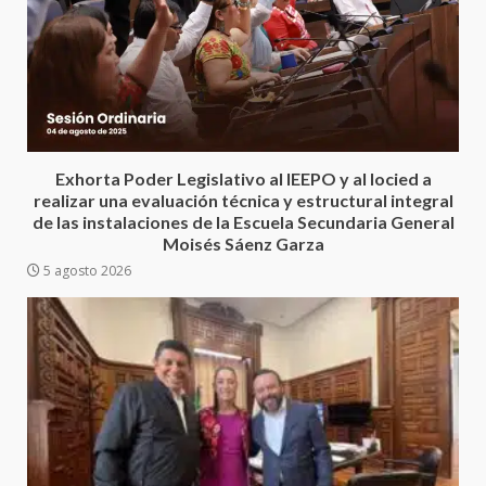
30 julio 2026
Secretaría de Gobierno refuerza
presencia institucional en San
Juan Mazatlán
5
20 julio 2026
Exhorta Poder Legislativo al IEEPO y al Iocied a
Sanciona Municipio de Oaxaca
realizar una evaluación técnica y estructural integral
de Juárez caso de maltrato
de las instalaciones de la Escuela Secundaria General
animal tras denuncia ciudadana
Moisés Sáenz Garza
6
16 julio 2026
5 agosto 2026
Detienen a Ernesto Ruffo en Baja
California; FGR lo investiga por
presuntos delitos de
delincuencia organizada y
7
contrabando
16 julio 2026
Avanza con orden y tranquilidad
el proceso electoral