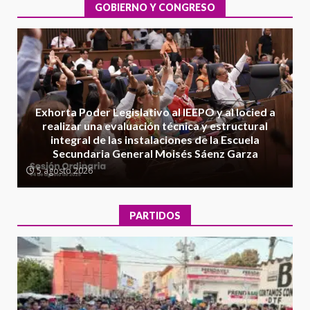
extraordinario de Santiago
GOBIERNO Y CONGRESO
Xanica: Jesús Romero
1
7 agosto 2026
Exhorta Poder Legislativo al
IEEPO y al Iocied a realizar una
evaluación técnica y estructural
integral de las instalaciones de la
Exhorta Poder Legislativo al IEEPO y al Iocied a
2
Escuela Secundaria General
realizar una evaluación técnica y estructural
Moisés Sáenz Garza
integral de las instalaciones de la Escuela
5 agosto 2026
Secundaria General Moisés Sáenz Garza
Ciudad Salud: justicia social para
5 agosto 2026
Oaxaca
5 agosto 2026
3
PARTIDOS
Encuentro de Ariadna Montiel
con el Gobernador Salomón Jara
Cruz reafirma la consolidación
de la transformación en
4
territorio oaxaqueño
30 julio 2026