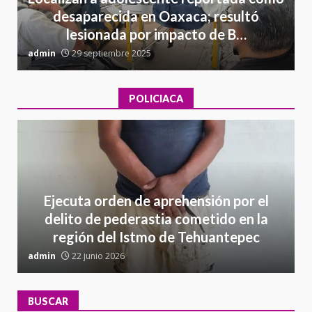
desaparecida en Oaxaca; resultó
lesionada por impacto de B…
admin
29 septiembre 2025
a
POLICIACA
Ejecuta orden de aprehensión por el
delito de pederastia cometido en la
región del Istmo de Tehuantepec
admin
22 junio 2026
a
BUSCAR