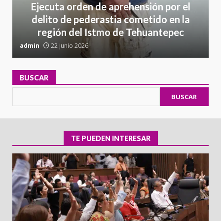
Ejecuta orden de aprehensión por el
delito de pederastia cometido en la
región del Istmo de Tehuantepec
admin
22 junio 2026
a
BUSCAR
BUSCAR
TE PUEDEN INTERESAR