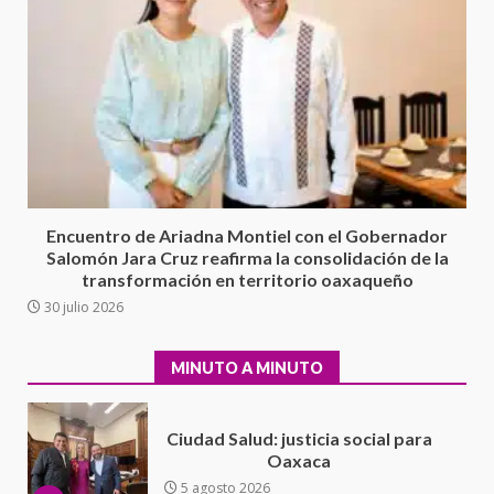
Sin paso carretera Oaxaca-
Cuacnopalan
26 junio 2026
7
Exhorta Poder Legislativo al
IEEPO y al Iocied a realizar una
evaluación técnica y estructural
integral de las instalaciones de la
1
Escuela Secundaria General
Encuentro de Ariadna Montiel con el Gobernador
Moisés Sáenz Garza
Salomón Jara Cruz reafirma la consolidación de la
5 agosto 2026
transformación en territorio oaxaqueño
Ciudad Salud: justicia social para
30 julio 2026
Oaxaca
5 agosto 2026
2
MINUTO A MINUTO
Encuentro de Ariadna Montiel
con el Gobernador Salomón Jara
Cruz reafirma la consolidación
de la transformación en