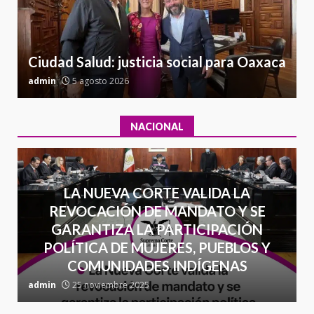
Sin paso carretera Oaxaca-
a
Cuacnopalan
26 junio 2026
7
Ciudad Salud: justicia social para Oaxaca
admin
5 agosto 2026
a
NACIONAL
LA NUEVA CORTE VALIDA LA
REVOCACIÓN DE MANDATO Y SE
GARANTIZA LA PARTICIPACIÓN
POLÍTICA DE MUJERES, PUEBLOS Y
COMUNIDADES INDÍGENAS
admin
25 noviembre 2025
a