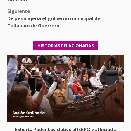
Siguiente
De pena ajena el gobierno municipal de
Cuilápam de Guerrero
HISTORIAS RELACIONADAS
Encuentro de Ariadna Montiel
con el Gobernador Salomón Jara
Cruz reafirma la consolidación
Exhorta Poder Legislativo al IEEPO y al Iocied a
de la transformación en