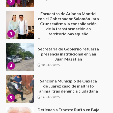
3
territorio oaxaqueño
30 julio 2026
Secretaría de Gobierno refuerza
presencia institucional en San
Juan Mazatlán
4
20 julio 2026
Sanciona Municipio de Oaxaca
de Juárez caso de maltrato
animal tras denuncia ciudadana
5
16 julio 2026
Detienen a Ernesto Ruffo en Baja
California; FGR lo investiga por
presuntos delitos de
delincuencia organizada y
6
contrabando
16 julio 2026