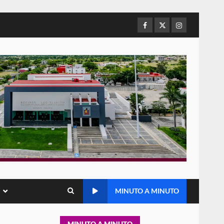
refuerza presencia
institucional en San Juan
Mazatlán
Facebook
Twitter
Instagram
5
20 julio 2026
Sanciona Municipio de Oaxaca
de Juárez caso de maltrato
animal tras denuncia ciudadana
6
16 julio 2026
Detienen a Ernesto Ruffo en
Baja California; FGR lo investiga
por presuntos delitos de
delincuencia organizada y
7
contrabando
16 julio 2026
Avanza con orden y
MINUTO A MINUTO
tranquilidad el proceso
electoral extraordinario de
Santiago Xanica: Jesús Romero
1
MINUTO A MINUTO