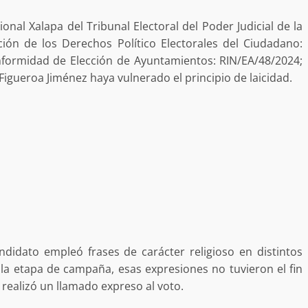
a “Juana
Avanza con orden y tranquilidad el proceso
oaxaqueñas
electoral extraordinario de Santiago Xanica:
nal Xalapa del Tribunal Electoral del Poder Judicial de la
Jesús Romero
cción de los Derechos Político Electorales del Ciudadano:
7 agosto 2026
formidad de Elección de Ayuntamientos: RIN/EA/48/2024;
igueroa Jiménez haya vulnerado el principio de laicidad.
ular a la
San Pedro
¡Histórico! Bukele elimina el presupuesto a
los partidos políticos.
ndidato empleó frases de carácter religioso en distintos
30 enero 2025
la etapa de campaña, esas expresiones no tuvieron el fin
 realizó un llamado expreso al voto.