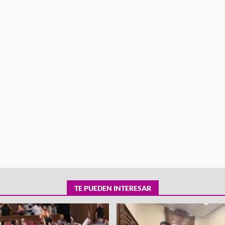
tra robo con
mpleada en la
Secretaría de Gobierno refuerza
 Mercado de
presencia institucional en San Jua
Mazatlán
admin
20 julio 2026
TE PUEDEN INTERESAR