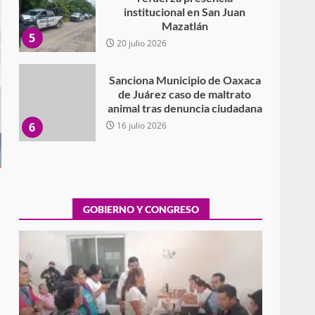
institucional en San Juan
Mazatlán
5
20 julio 2026
Sanciona Municipio de Oaxaca
de Juárez caso de maltrato
animal tras denuncia ciudadana
6
16 julio 2026
Detienen a Ernesto Ruffo en
Baja California; FGR lo investiga
por presuntos delitos de
delincuencia organizada y
GOBIERNO Y CONGRESO
7
contrabando
16 julio 2026
Avanza con orden y
tranquilidad el proceso
electoral extraordinario de
Santiago Xanica: Jesús Romero
Exhorta Poder Legislativo al IEEPO y al Iocied
1
a realizar una evaluación técnica y
7 agosto 2026