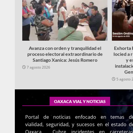
Avanza con orden y tranquilidad el
Exhorta P
proceso electoral extraordinario de
Iocied a 
Santiago Xanica: Jesús Romero
y e
instalac
7 agosto 2026
Gen
5 agosto 
OAXACA VIAL Y NOTICIAS
Portal de noticias enfocado en temas d
vialidad, seguridad, y sucesos en el estado d
Oaxaca. Cubre incidentes en carreteras