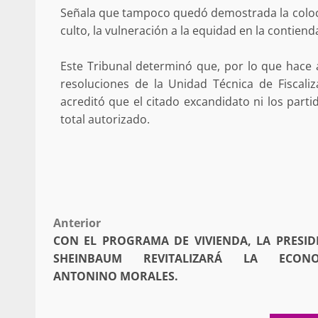
Señala que tampoco quedó demostrada la coloc
culto, la vulneración a la equidad en la contiend
Este Tribunal determinó que, por lo que hace
resoluciones de la Unidad Técnica de Fiscaliz
Secretaría de Gobier
acreditó que el citado excandidato ni los part
presencia instituciona
total autorizado.
Mazatlán
admin
20 julio 2026
Post
Anterior
CON EL PROGRAMA DE VIVIENDA, LA PRESID
navigation
SHEINBAUM REVITALIZARÁ LA ECONO
ANTONINO MORALES.
Despliega Gabinete d
operativos aéreos en l
para reforzar la vi