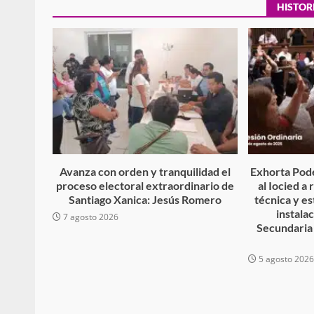
HISTOR
búsqueda de persona 
admin
17 septiembre 2025
Avanza con orden y tranquilidad el
Exhorta Pode
proceso electoral extraordinario de
al Iocied a
Santiago Xanica: Jesús Romero
técnica y es
instala
7 agosto 2026
SE BUSCA A RECIÉ
Secundaria
admin
17 octubre 2024
5 agosto 202