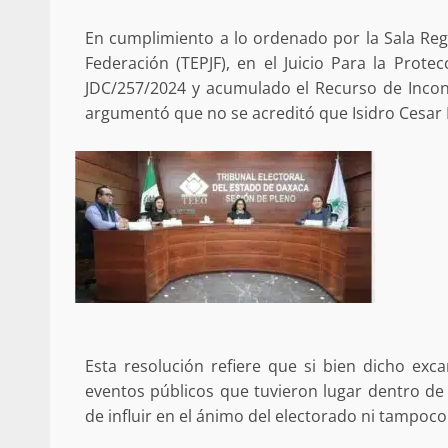
Poder Legislativo otorga medall
Catalina Egaña” a cinco mujeres 
En cumplimiento a lo ordenado por la Sala Regio
destacadas
Federación (TEPJF), en el Juicio Para la Prote
10 marzo 2026
JDC/257/2024 y acumulado el Recurso de Incon
argumentó que no se acreditó que Isidro Cesar F
Se normaliza la circulación vehic
altura del puente Templadera, 
Tapanatepec
Esta resolución refiere que si bien dicho exca
22 octubre 2024
eventos públicos que tuvieron lugar dentro de 
de influir en el ánimo del electorado ni tampoco