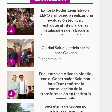
7 agosto 2026
Exhorta Poder Legislativo al
IEEPO y al Iocied a realizar una
evaluación técnica y
estructural integral de las
2
instalaciones de la Escuela
Secundaria General Moisés
Sáenz Garza
5 agosto 2026
Ciudad Salud: justicia social
para Oaxaca
5 agosto 2026
3
Encuentro de Ariadna Montiel
con el Gobernador Salomón
Jara Cruz reafirma la
consolidación de la
4
transformación en territorio
oaxaqueño
30 julio 2026
Secretaría de Gobierno
refuerza presencia