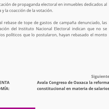
ación de propaganda electoral en inmuebles dedicados al
a y la coacción de la votación.
 al rebase de tope de gastos de campaña denunciado, las
ación del Instituto Nacional Electoral indican que no se
no refuerza
Avanza con orden y tranquilidad e
idos políticos que lo postularon, hayan rebasado el monto
l en San Juan
proceso electoral extraordinario 
Santiago Xanica: Jesús Romero
admin
7 agosto 2026
Siguient
ENTA
Avala Congreso de Oaxaca la reform
MÍA:
constitucional en materia de salario
e Seguridad
Detienen a Ernesto Ruffo en Baja
a Sierra Sur
California; FGR lo investiga por
gilancia y
presuntos delitos de delincuenci