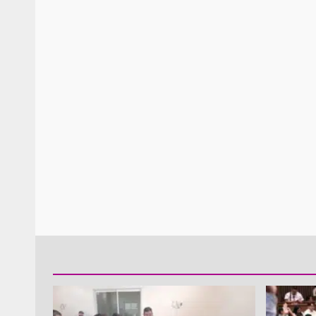
Policía Municipal frus
violencia y auxilia a e
zona de Módulos del
Abasto
admin
27 enero 2026