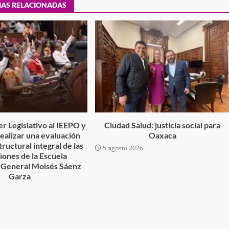
IAS RELACIONADAS
desaparecida
organizada y contrabando
admin
16 julio 2026
r Legislativo al IEEPO y
Ciudad Salud: justicia social para
Ejecuta orden de aprehensión por 
 realizar una evaluación
Oaxaca
tructural integral de las
delito de pederastia cometido en l
5 agosto 2026
ciones de la Escuela
N NACIDA.
región del Istmo de Tehuantepec
 General Moisés Sáenz
admin
22 junio 2026
Garza
6