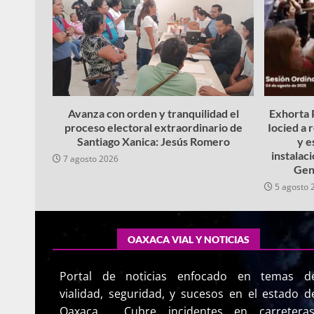
Avanza con orden y tranquilidad el
Exhorta P
proceso electoral extraordinario de
Iocied a 
Santiago Xanica: Jesús Romero
y e
instalac
7 agosto 2026
Gen
5 agosto 
OAXACA VIAL Y NOTICIAS
Portal de noticias enfocado en temas d
vialidad, seguridad, y sucesos en el estado d
Oaxaca. Cubre incidentes en carreteras