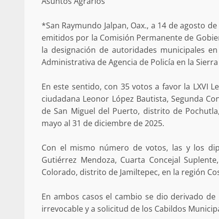
Asuntos Agrarios
Poder Legislativo otorga medall
Catalina Egaña” a cinco mujeres 
destacadas
*San Raymundo Jalpan, Oax., a 14 de agosto de
emitidos por la Comisión Permanente de Gobiern
10 marzo 2026
la designación de autoridades municipales en
Administrativa de Agencia de Policía en la Sierra
En este sentido, con 35 votos a favor la LXVI L
ciudadana Leonor López Bautista, Segunda Con
de San Miguel del Puerto, distrito de Pochutla
mayo al 31 de diciembre de 2025.
Con el mismo número de votos, las y los dip
Se normaliza la circulación vehic
altura del puente Templadera, 
Gutiérrez Mendoza, Cuarta Concejal Suplente
Tapanatepec
Colorado, distrito de Jamiltepec, en la región Co
22 octubre 2024
En ambos casos el cambio se dio derivado de l
irrevocable y a solicitud de los Cabildos Municip