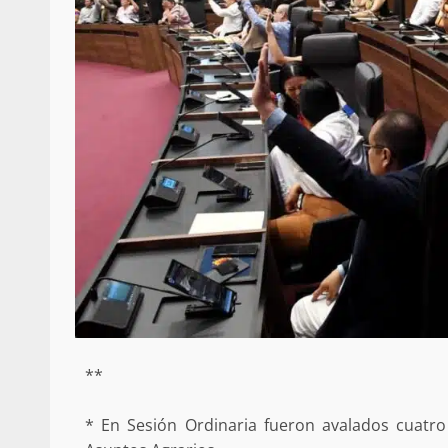
**
* En Sesión Ordinaria fueron avalados cuat