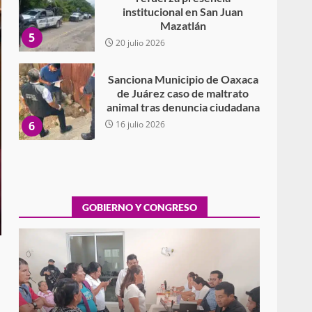
Sanciona Municipio de Oaxaca
de Juárez caso de maltrato
animal tras denuncia ciudadana
6
16 julio 2026
Detienen a Ernesto Ruffo en
Baja California; FGR lo investiga
por presuntos delitos de
delincuencia organizada y
7
contrabando
16 julio 2026
Avanza con orden y
tranquilidad el proceso
electoral extraordinario de
GOBIERNO Y CONGRESO
Santiago Xanica: Jesús Romero
1
7 agosto 2026
Exhorta Poder Legislativo al
IEEPO y al Iocied a realizar una
Exhorta Poder Legislativo al IEEPO y al Iocied
evaluación técnica y
a realizar una evaluación técnica y
estructural integral de las