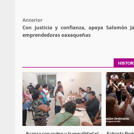
búsqueda de persona 
admin
17 septiembre 2025
Post
Anterior
Con justicia y confianza, apoya Salomón J
navigation
emprendedoras oaxaqueñas
HISTOR
SE BUSCA A RECIÉ
admin
17 octubre 2024
Avanza con orden y tranquilidad el
Exhorta Pode