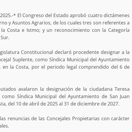
a “Juana
Avanza con orden y tranquilidad el proceso
oaxaqueñas
electoral extraordinario de Santiago Xanica:
Jesús Romero
 2025.-* El Congreso del Estado aprobó cuatro dictámenes
o y Asuntos Agrarios, de los cuales tres son referentes a
7 agosto 2026
 la Costa e Istmo; y un reconocimiento con la Categoría
 Sur.
egislatura Constitucional declaró procedente designar a la
cejal Suplente, como Síndica Municipal del Ayuntamiento
, en la Costa, por el periodo legal comprendido del 6 de
utados avalaron la designación de la ciudadana Teresa
ular a la
San Pedro
¡Histórico! Bukele elimina el presupuesto a
, como Síndica Municipal del Ayuntamiento de San Juan
los partidos políticos.
sta, del 10 de abril de 2025 al 31 de diciembre de 2027.
30 enero 2025
as renuncias de las Concejales Propietarias con carácter
ales.