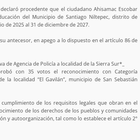
al declaró procedente que el ciudadano Ahisamac Escobar
ación del Municipio de Santiago Niltepec, distrito de
io de 2025 al 31 de diciembre de 2027.
no refuerza
Avanza con orden y tranquilidad e
 su antecesor, en apego a lo dispuesto en el artículo 86 de
l en San Juan
proceso electoral extraordinario 
Santiago Xanica: Jesús Romero
 de Agencia de Policía a localidad de la Sierra Sur*_
admin
7 agosto 2026
probó con 35 votos el reconocimiento con Categoría
de la localidad “El Gavilán”, municipio de San Sebastián
 cumplimiento de los requisitos legales que obran en el
ocimiento de los derechos de los pueblos y comunidades
n y autoorganización, tal como lo establece el artículo 2°
e Seguridad
Detienen a Ernesto Ruffo en Baja
a Sierra Sur
California; FGR lo investiga por
gilancia y
presuntos delitos de delincuenci