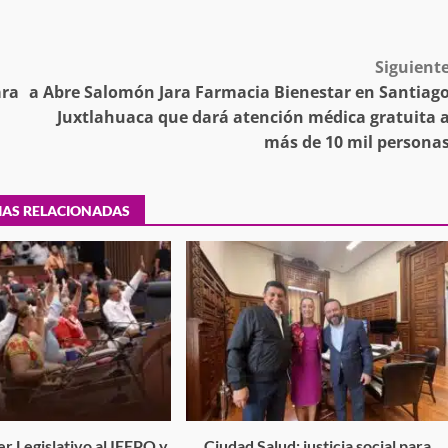
desaparecida
organizada y contrabando
admin
16 julio 2026
Siguient
ara a
Abre Salomón Jara Farmacia Bienestar en Santiag
Juxtlahuaca que dará atención médica gratuita 
más de 10 mil persona
IAS RELACIONADAS
Ejecuta orden de aprehensión por 
delito de pederastia cometido en l
N NACIDA.
región del Istmo de Tehuantepec
admin
22 junio 2026
r Legislativo al IEEPO y
Ciudad Salud: justicia social para