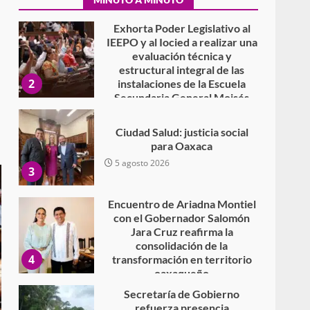
2
instalaciones de la Escuela
Secundaria General Moisés
Sáenz Garza
5 agosto 2026
Ciudad Salud: justicia social
para Oaxaca
5 agosto 2026
3
Encuentro de Ariadna Montiel
con el Gobernador Salomón
Jara Cruz reafirma la
consolidación de la
4
transformación en territorio
oaxaqueño
30 julio 2026
Secretaría de Gobierno
refuerza presencia
institucional en San Juan
Mazatlán
5
20 julio 2026