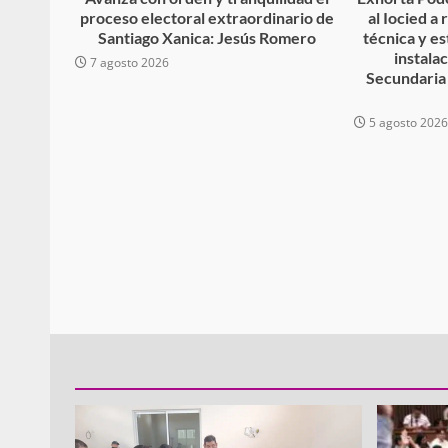
proceso electoral extraordinario de
al Iocied a
Santiago Xanica: Jesús Romero
técnica y es
instala
7 agosto 2026
Secundaria
Policía Municipal frus
violencia y auxilia a e
5 agosto 202
zona de Módulos del
Abasto
admin
27 enero 2026