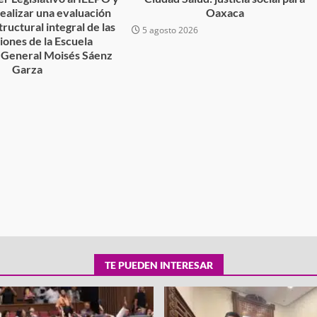
 realizar una evaluación
Oaxaca
tructural integral de las
5 agosto 2026
ciones de la Escuela
 General Moisés Sáenz
tra robo con
Garza
mpleada en la
Secretaría de Gobierno refuerza
6
 Mercado de
presencia institucional en San Jua
Mazatlán
admin
20 julio 2026
TE PUEDEN INTERESAR