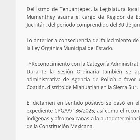
Del Istmo de Tehuantepec, la Legislatura loc
Mumenthey asuma el cargo de Regidor de Educ
Juchitán, del periodo comprendido del 30 de jun
Secretaría de Gobier
Lo anterior a consecuencia del fallecimiento de
la Ley Orgánica Municipal del Estado.
presencia instituciona
Mazatlán
_*Reconocimiento con la Categoría Administrativa
admin
20 julio 2026
Durante la Sesión Ordinaria también se a
administrativa de Agencia de Policía a favor 
Coatlán, distrito de Miahuatlán en la Sierra Sur.
El dictamen en sentido positivo se basó en el
expediente CPGAA/136/2025, así como el recon
indígenas y afromexicanas a la autodeterminació
Despliega Gabinete d
de la Constitución Mexicana.
operativos aéreos en l
para reforzar la vi