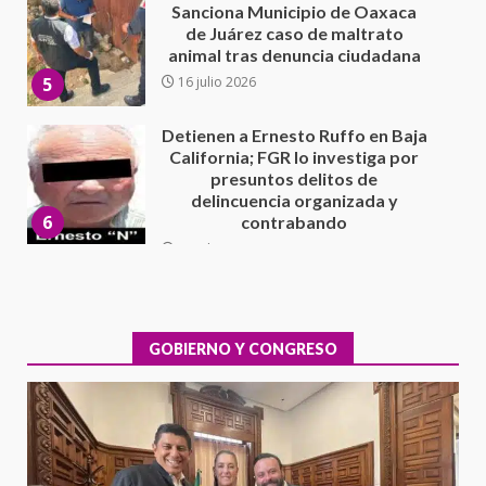
California; FGR lo investiga por
presuntos delitos de
delincuencia organizada y
6
contrabando
16 julio 2026
Sin paso carretera Oaxaca-
Cuacnopalan
26 junio 2026
7
Exhorta Poder Legislativo al
IEEPO y al Iocied a realizar una
evaluación técnica y estructural
integral de las instalaciones de la
GOBIERNO Y CONGRESO
1
Escuela Secundaria General
Moisés Sáenz Garza
5 agosto 2026
Ciudad Salud: justicia social para
Oaxaca
5 agosto 2026