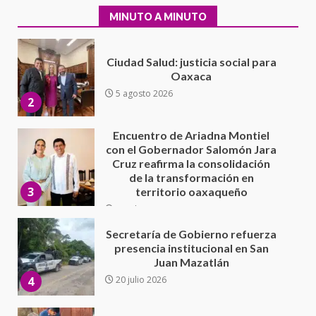
5 agosto 2026
2
MINUTO A MINUTO
Encuentro de Ariadna Montiel
con el Gobernador Salomón Jara
Cruz reafirma la consolidación
de la transformación en
3
territorio oaxaqueño
30 julio 2026
Secretaría de Gobierno refuerza
presencia institucional en San
Juan Mazatlán
4
20 julio 2026
Sanciona Municipio de Oaxaca
de Juárez caso de maltrato
animal tras denuncia ciudadana
5
16 julio 2026
Detienen a Ernesto Ruffo en Baja