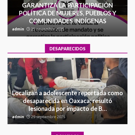
GARANTIZA LA PARTICIPACIÓN
POLÍTICA DE MUJERES, PUEBLOS Y
COMUNIDADES INDÍGENAS
admin
25 noviembre 2025
a
DESAPARECIDOS
Localizan a adolescente reportada como
desaparecida en Oaxaca; resultó
lesionada por impacto de B…
admin
29 septiembre 2025
a