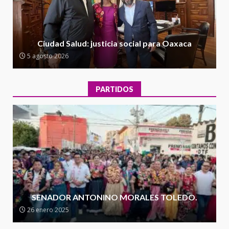
2
Encuentro de Ariadna Montiel
con el Gobernador Salomón Jara
Ciudad Salud: justicia social para Oaxaca
Cruz reafirma la consolidación
5 agosto 2026
de la transformación en
3
territorio oaxaqueño
30 julio 2026
PARTIDOS
Secretaría de Gobierno refuerza
presencia institucional en San
Juan Mazatlán
4
20 julio 2026
Sanciona Municipio de Oaxaca
de Juárez caso de maltrato
animal tras denuncia ciudadana
SENADOR ANTONINO MORALES TOLEDO.
5
16 julio 2026
26 enero 2025
Detienen a Ernesto Ruffo en Baja