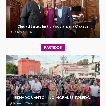
5 agosto 2026
2
Encuentro de Ariadna Montiel
con el Gobernador Salomón Jara
Ciudad Salud: justicia social para Oaxaca
Cruz reafirma la consolidación
5 agosto 2026
de la transformación en
3
territorio oaxaqueño
30 julio 2026
PARTIDOS
Secretaría de Gobierno refuerza
presencia institucional en San
Juan Mazatlán
4
20 julio 2026
Sanciona Municipio de Oaxaca
de Juárez caso de maltrato
animal tras denuncia ciudadana
SENADOR ANTONINO MORALES TOLEDO.
5
16 julio 2026
26 enero 2025