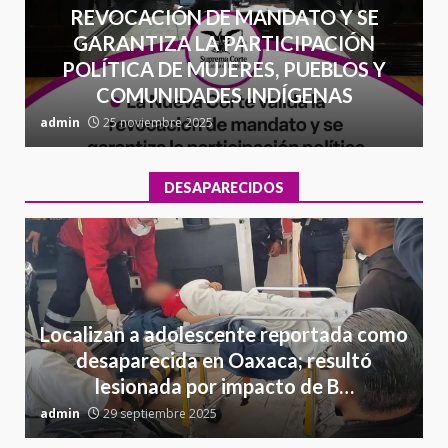
REVOCACIÓN DE MANDATO Y SE
GARANTIZA LA PARTICIPACIÓN
POLÍTICA DE MUJERES, PUEBLOS Y
COMUNIDADES INDÍGENAS
admin
25 noviembre 2025
a
DESAPARECIDOS
Localizan a adolescente reportada como
desaparecida en Oaxaca; resultó
lesionada por impacto de B…
admin
29 septiembre 2025
a