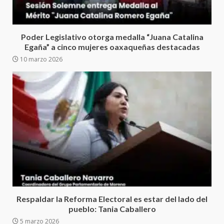
Detienen a Ernesto Ruffo en Baja
California; FGR lo investiga por
presuntos delitos de
Poder Legislativo otorga medalla “Juana Catalina
delincuencia organizada y
Egaña” a cinco mujeres oaxaqueñas destacadas
6
contrabando
10 marzo 2026
16 julio 2026
Sin paso carretera Oaxaca-
Cuacnopalan
26 junio 2026
7
Exhorta Poder Legislativo al
IEEPO y al Iocied a realizar una
evaluación técnica y estructural
integral de las instalaciones de la
1
Escuela Secundaria General
Moisés Sáenz Garza
Respaldar la Reforma Electoral es estar del lado del
5 agosto 2026
pueblo: Tania Caballero
Ciudad Salud: justicia social para
5 marzo 2026