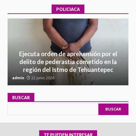
POLICIACA
Ejecuta orden de aprehensión por el
delito de pederastia cometido en la
región del Istmo de Tehuantepec
admin
22 junio 2026
a
BUSCAR
BUSCAR
TE PUEDEN INTERESAR