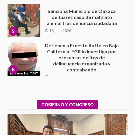
Detienen a Ernesto Ruffo en Baja
California; FGR lo investiga por
presuntos delitos de
delincuencia organizada y
6
contrabando
16 julio 2026
Sin paso carretera Oaxaca-
Cuacnopalan
26 junio 2026
7
Exhorta Poder Legislativo al
IEEPO y al Iocied a realizar una
evaluación técnica y estructural
integral de las instalaciones de la
GOBIERNO Y CONGRESO
1
Escuela Secundaria General
Moisés Sáenz Garza
5 agosto 2026
Ciudad Salud: justicia social para
Oaxaca