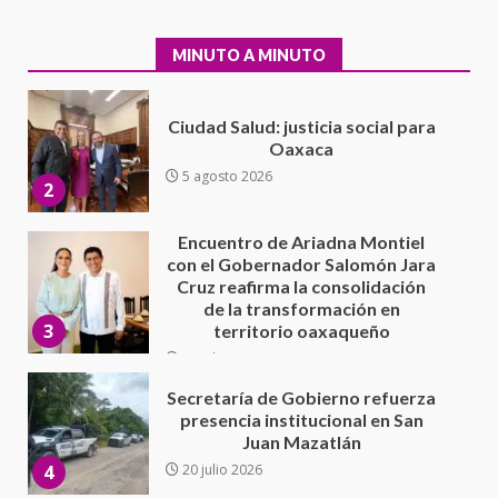
Oaxaca
5 agosto 2026
2
MINUTO A MINUTO
Encuentro de Ariadna Montiel
con el Gobernador Salomón Jara
Cruz reafirma la consolidación
de la transformación en
3
territorio oaxaqueño
30 julio 2026
Secretaría de Gobierno refuerza
presencia institucional en San
Juan Mazatlán
4
20 julio 2026
Sanciona Municipio de Oaxaca
de Juárez caso de maltrato
animal tras denuncia ciudadana
5
16 julio 2026