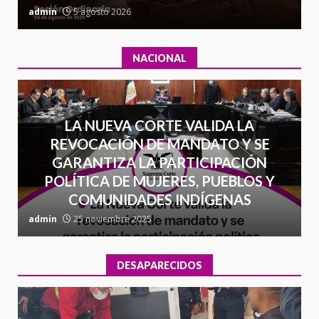
admin
5 agosto 2026
a
NACIONAL
LA NUEVA CORTE VALIDA LA
REVOCACIÓN DE MANDATO Y SE
GARANTIZA LA PARTICIPACIÓN
POLÍTICA DE MUJERES, PUEBLOS Y
COMUNIDADES INDÍGENAS
admin
25 noviembre 2025
a
DESAPARECIDOS