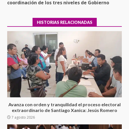
coordinación de los tres niveles de Gobierno
HISTORIAS RELACIONADAS
Ciudad Salud: justicia social para
Oaxaca
5 agosto 2026
3
Avanza con orden y tranquilidad el proceso electoral
extraordinario de Santiago Xanica: Jesús Romero
7 agosto 2026
Encuentro de Ariadna Montiel
con el Gobernador Salomón Jara