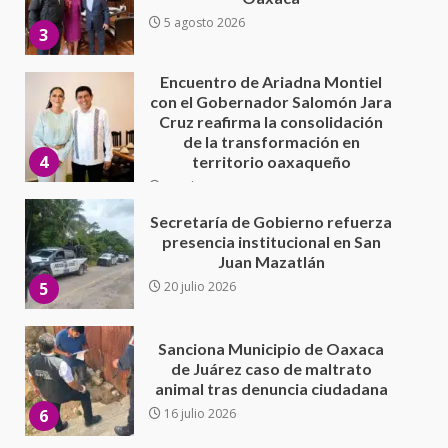
de la transformación en
4
territorio oaxaqueño
30 julio 2026
Secretaría de Gobierno refuerza
presencia institucional en San
Juan Mazatlán
5
20 julio 2026
Sanciona Municipio de Oaxaca
de Juárez caso de maltrato
animal tras denuncia ciudadana
6
16 julio 2026
Detienen a Ernesto Ruffo en Baja
California; FGR lo investiga por
presuntos delitos de
delincuencia organizada y
7
contrabando
16 julio 2026