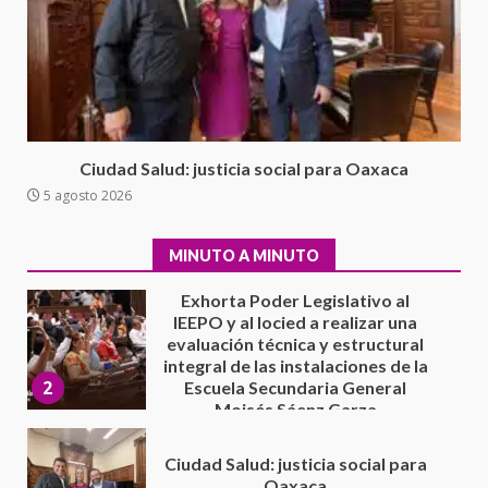
Avanza con orden y tranquilidad
el proceso electoral
extraordinario de Santiago
Xanica: Jesús Romero
1
7 agosto 2026
Exhorta Poder Legislativo al
Ciudad Salud: justicia social para Oaxaca
IEEPO y al Iocied a realizar una
5 agosto 2026
evaluación técnica y estructural
integral de las instalaciones de la
2
Escuela Secundaria General
MINUTO A MINUTO
Moisés Sáenz Garza
5 agosto 2026
Ciudad Salud: justicia social para
Oaxaca
5 agosto 2026
3
Encuentro de Ariadna Montiel
con el Gobernador Salomón Jara
Cruz reafirma la consolidación