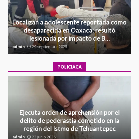
Localizan a adolescente reportada como
desaparecida en Oaxaca; resultó
lesionada por impacto de B…
admin
29 septiembre 2025
a
POLICIACA
Ejecuta orden de aprehensión por el
delito de pederastia cometido en la
región del Istmo de Tehuantepec
admin
22 junio 2026
a