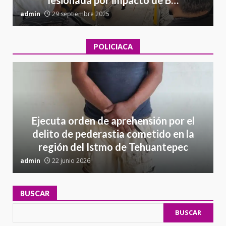
admin
29 septiembre 2025
a
POLICIACA
Ejecuta orden de aprehensión por el
delito de pederastia cometido en la
región del Istmo de Tehuantepec
admin
22 junio 2026
a
BUSCAR
BUSCAR