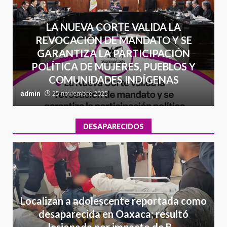
LA NUEVA CORTE VALIDA LA
REVOCACIÓN DE MANDATO Y SE
GARANTIZA LA PARTICIPACIÓN
POLÍTICA DE MUJERES, PUEBLOS Y
COMUNIDADES INDÍGENAS
admin
25 noviembre 2025
a
DESAPARECIDOS
Localizan a adolescente reportada como
desaparecida en Oaxaca; resultó
lesionada por impacto de B…