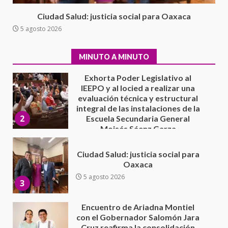
Exhorta Poder Legislativo al
Ciudad Salud: justicia social para Oaxaca
IEEPO y al Iocied a realizar una
5 agosto 2026
evaluación técnica y estructural
integral de las instalaciones de la
2
Escuela Secundaria General
MINUTO A MINUTO
Moisés Sáenz Garza
5 agosto 2026
Ciudad Salud: justicia social para
Oaxaca
5 agosto 2026
3
Encuentro de Ariadna Montiel
con el Gobernador Salomón Jara
Cruz reafirma la consolidación
de la transformación en
4
territorio oaxaqueño
30 julio 2026
Secretaría de Gobierno refuerza
presencia institucional en San