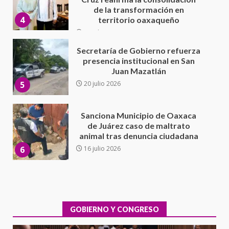
Juan Mazatlán
5
20 julio 2026
Sanciona Municipio de Oaxaca
de Juárez caso de maltrato
animal tras denuncia ciudadana
6
16 julio 2026
Detienen a Ernesto Ruffo en Baja
California; FGR lo investiga por
presuntos delitos de
delincuencia organizada y
7
contrabando
16 julio 2026
Avanza con orden y tranquilidad
el proceso electoral
extraordinario de Santiago
Xanica: Jesús Romero
GOBIERNO Y CONGRESO
1
7 agosto 2026