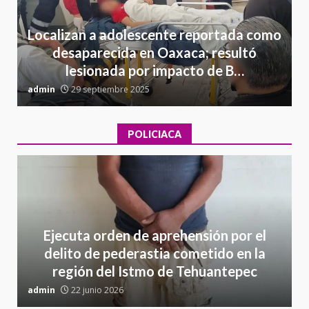
Localizan a adolescente reportada como
desaparecida en Oaxaca; resultó
lesionada por impacto de B…
admin
29 septiembre 2025
a
POLICIACA
Ejecuta orden de aprehensión por el
delito de pederastia cometido en la
región del Istmo de Tehuantepec
admin
22 junio 2026
a