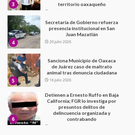
4
20 julio 2026
Sanciona Municipio de Oaxaca
de Juárez caso de maltrato
animal tras denuncia ciudadana
5
16 julio 2026
Detienen a Ernesto Ruffo en Baja
California; FGR lo investiga por
presuntos delitos de
delincuencia organizada y
6
contrabando
16 julio 2026
Sin paso carretera Oaxaca-
Cuacnopalan
26 junio 2026
7
Exhorta Poder Legislativo al