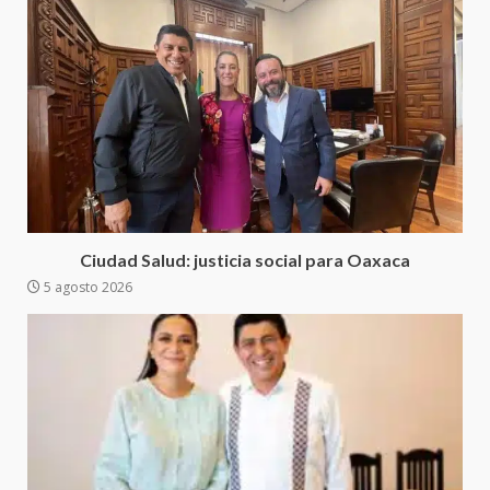
4
20 julio 2026
Sanciona Municipio de Oaxaca
de Juárez caso de maltrato
animal tras denuncia ciudadana
5
16 julio 2026
Detienen a Ernesto Ruffo en Baja
California; FGR lo investiga por
presuntos delitos de
Ciudad Salud: justicia social para Oaxaca
delincuencia organizada y
5 agosto 2026
6
contrabando
16 julio 2026
Sin paso carretera Oaxaca-
Cuacnopalan
26 junio 2026
7