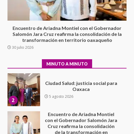
Exhorta Poder Legislativo al
IEEPO y al Iocied a realizar una
evaluación técnica y estructural
integral de las instalaciones de la
1
Escuela Secundaria General
Encuentro de Ariadna Montiel con el Gobernador
Moisés Sáenz Garza
Salomón Jara Cruz reafirma la consolidación de la
5 agosto 2026
transformación en territorio oaxaqueño
Ciudad Salud: justicia social para
30 julio 2026
Oaxaca
5 agosto 2026
2
MINUTO A MINUTO
Encuentro de Ariadna Montiel
con el Gobernador Salomón Jara
Cruz reafirma la consolidación
de la transformación en
3
territorio oaxaqueño
30 julio 2026
Secretaría de Gobierno refuerza
presencia institucional en San
Juan Mazatlán