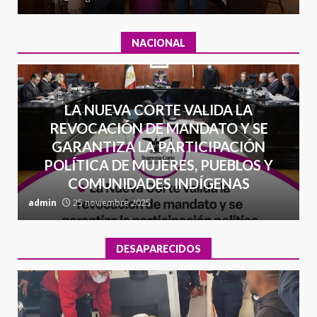
NACIONAL
LA NUEVA CORTE VALIDA LA
REVOCACIÓN DE MANDATO Y SE
GARANTIZA LA PARTICIPACIÓN
POLÍTICA DE MUJERES, PUEBLOS Y
COMUNIDADES INDÍGENAS
admin
25 noviembre 2025
a
DESAPARECIDOS