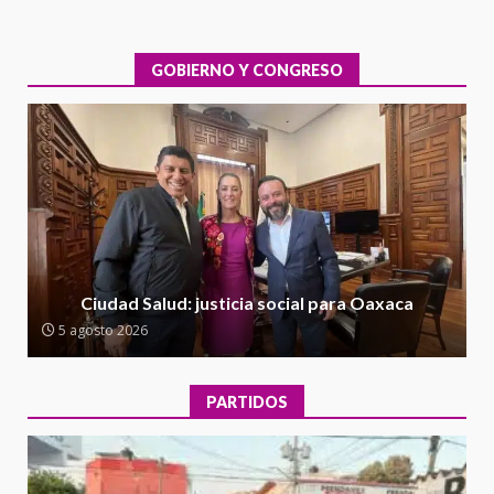
IEEPO y al Iocied a realizar una
evaluación técnica y estructural
integral de las instalaciones de la
GOBIERNO Y CONGRESO
1
Escuela Secundaria General
Moisés Sáenz Garza
5 agosto 2026
Ciudad Salud: justicia social para
Oaxaca
5 agosto 2026
2
Encuentro de Ariadna Montiel
con el Gobernador Salomón Jara
Ciudad Salud: justicia social para Oaxaca
Cruz reafirma la consolidación
5 agosto 2026
de la transformación en
3
territorio oaxaqueño
30 julio 2026
PARTIDOS
Secretaría de Gobierno refuerza
presencia institucional en San
Juan Mazatlán