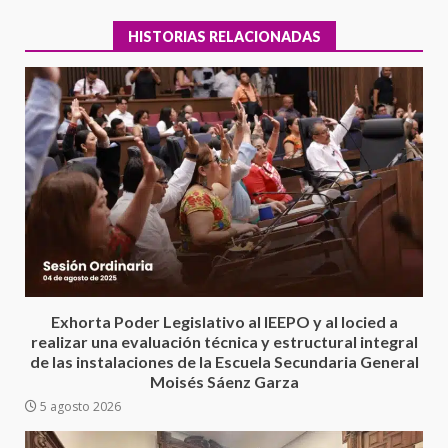
HISTORIAS RELACIONADAS
Encuentro de Ariadna Montiel
con el Gobernador Salomón Jara
Cruz reafirma la consolidación
Exhorta Poder Legislativo al IEEPO y al Iocied a
de la transformación en
3
realizar una evaluación técnica y estructural integral
territorio oaxaqueño
de las instalaciones de la Escuela Secundaria General
30 julio 2026
Moisés Sáenz Garza
Secretaría de Gobierno refuerza
5 agosto 2026
presencia institucional en San
Juan Mazatlán