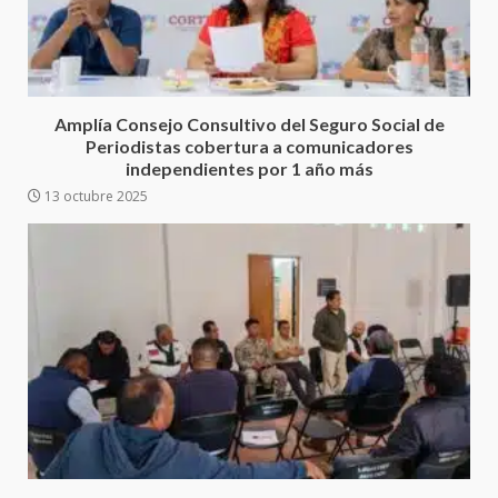
Ciudad Salud: justicia social para
Oaxaca
Amplía Consejo Consultivo del Seguro Social de
5 agosto 2026
3
Periodistas cobertura a comunicadores
independientes por 1 año más
13 octubre 2025
Encuentro de Ariadna Montiel
con el Gobernador Salomón Jara
Cruz reafirma la consolidación
de la transformación en
4
territorio oaxaqueño
30 julio 2026
Secretaría de Gobierno refuerza
presencia institucional en San
Juan Mazatlán
5
20 julio 2026
Sanciona Municipio de Oaxaca