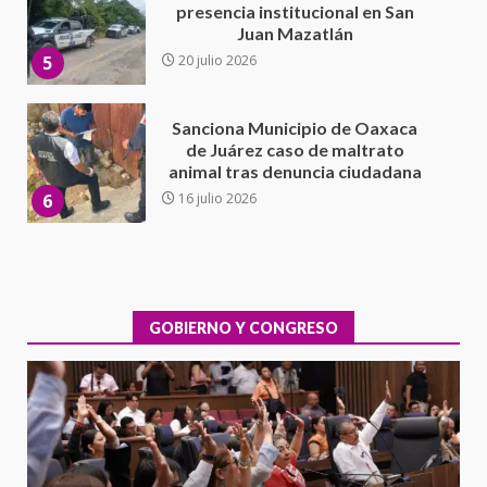
de Juárez caso de maltrato
animal tras denuncia ciudadana
6
16 julio 2026
Detienen a Ernesto Ruffo en Baja
California; FGR lo investiga por
presuntos delitos de
delincuencia organizada y
7
contrabando
16 julio 2026
Avanza con orden y tranquilidad
el proceso electoral
extraordinario de Santiago
Xanica: Jesús Romero
GOBIERNO Y CONGRESO
1
7 agosto 2026
Exhorta Poder Legislativo al
IEEPO y al Iocied a realizar una
evaluación técnica y estructural
integral de las instalaciones de la
2
Escuela Secundaria General