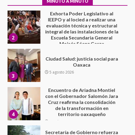
MINUTO A MINUTO
Moisés Sáenz Garza
5 agosto 2026
Ciudad Salud: justicia social para
Oaxaca
5 agosto 2026
3
Encuentro de Ariadna Montiel
con el Gobernador Salomón Jara
Cruz reafirma la consolidación
de la transformación en
4
territorio oaxaqueño
30 julio 2026
Secretaría de Gobierno refuerza
presencia institucional en San
Juan Mazatlán
5
20 julio 2026
Sanciona Municipio de Oaxaca