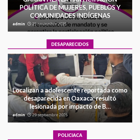
POLÍTICA DE MUJERES, PUEBLOS Y
COMUNIDADES INDÍGENAS
admin
25 noviembre 2025
a
DESAPARECIDOS
Localizan a adolescente reportada como
desaparecida en Oaxaca; resultó
lesionada por impacto de B…
admin
29 septiembre 2025
a
POLICIACA