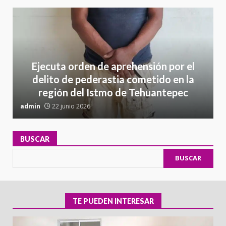
Ejecuta orden de aprehensión por el
delito de pederastia cometido en la
región del Istmo de Tehuantepec
admin
22 junio 2026
a
BUSCAR
BUSCAR
TE PUEDEN INTERESAR