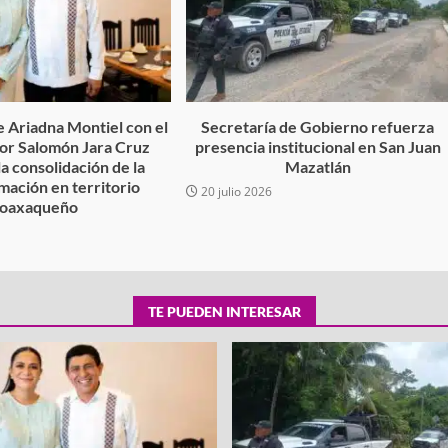
 Ariadna Montiel con el
Secretaría de Gobierno refuerza
r Salomón Jara Cruz
presencia institucional en San Juan
la consolidación de la
Mazatlán
mación en territorio
20 julio 2026
oaxaqueño
TE PUEDEN INTERESAR