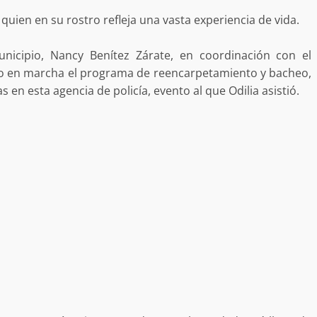
 MORALES
 quien en su rostro refleja una vasta experiencia de vida.
SSTE EN
NCUBINATO
Ciudad Salud: justicia social para Oaxaca
5 agosto 2026
nicipio, Nancy Benítez Zárate, en coordinación con el
so en marcha el programa de reencarpetamiento y bacheo,
 en esta agencia de policía, evento al que Odilia asistió.
ular a la
San Pedro
¡Histórico! Bukele elimina el presupuesto a
los partidos políticos.
30 enero 2025