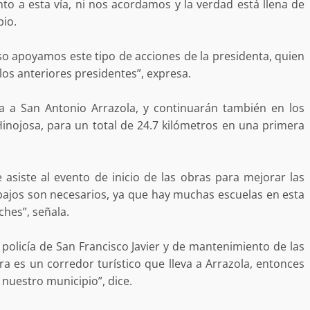
o a esta vía, ni nos acordamos y la verdad está llena de
pio.
eso apoyamos este tipo de acciones de la presidenta, quien
uffo en Baja
os anteriores presidentes”, expresa.
vestiga por
delincuencia
Ciudad Salud: justicia social para
eva a San Antonio Arrazola, y continuarán también en los
trabando
Oaxaca
inojosa, para un total de 24.7 kilómetros en una primera
admin
5 agosto 2026
asiste al evento de inicio de las obras para mejorar las
abajos son necesarios, ya que hay muchas escuelas en esta
ches”, señala.
 policía de San Francisco Javier y de mantenimiento de las
ra es un corredor turístico que lleva a Arrazola, entonces
e Seguridad
Detienen a Ernesto Ruffo en Baja
nuestro municipio”, dice.
a Sierra Sur
California; FGR lo investiga por
gilancia y
presuntos delitos de delincuenci