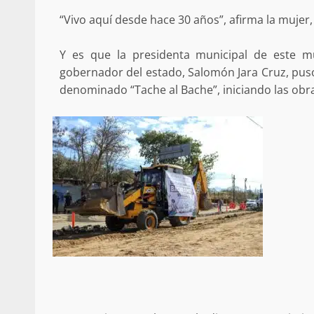
ANUNCIA SENADOR ANTONINO
“Vivo aquí desde hace 30 años”, afirma la mujer,
REFORMA ESTRUCTURAL AL IS
MATERIA DE PENSIONES Y CO
20 febrero 2026
Y es que la presidenta municipal de este mu
gobernador del estado, Salomón Jara Cruz, pu
denominado “Tache al Bache”, iniciando las obras
Se normaliza la circulación vehic
altura del puente Templadera, 
Tapanatepec
22 octubre 2024