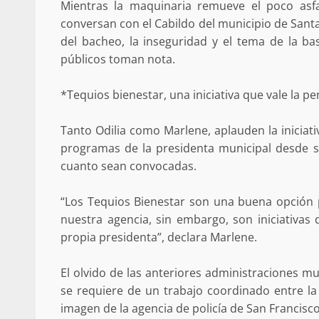
Mientras la maquinaria remueve el poco asfal
búsqueda de persona 
conversan con el Cabildo del municipio de Sant
admin
17 septiembre 2025
del bacheo, la inseguridad y el tema de la bas
públicos toman nota.
*Tequios bienestar, una iniciativa que vale la p
Tanto Odilia como Marlene, aplauden la iniciati
programas de la presidenta municipal desde s
cuanto sean convocadas.
“Los Tequios Bienestar son una buena opción 
nuestra agencia, sin embargo, son iniciativas
SE BUSCA A RECIÉ
propia presidenta”, declara Marlene.
admin
17 octubre 2024
El olvido de las anteriores administraciones mu
se requiere de un trabajo coordinado entre la
imagen de la agencia de policía de San Francisco