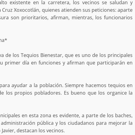
to existente en la carretera, los vecinos se saludan y
desaparecida
organizada y contrabando
a Cruz Xoxocotlán, quienes atienden sus peticiones: aparte
admin
16 julio 2026
ura son prioritarios, afirman, mientras, los funcionarios
ena*
va de los Tequios Bienestar, que es uno de los principales
u primer día en funciones y afirman que participarán en
Ejecuta orden de aprehensión por 
para ayudar a la población. Siempre hacemos tequios en
delito de pederastia cometido en l
 de los propios pobladores. Es bueno que los organice la
N NACIDA.
región del Istmo de Tehuantepec
admin
22 junio 2026
nicipales en esta zona es evidente, a parte de los baches,
 administración pública y los ciudadanos para mejorar la
 Javier, destacan los vecinos.