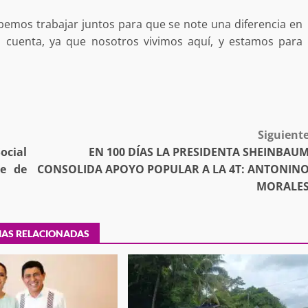
bemos trabajar juntos para que se note una diferencia en
 cuenta, ya que nosotros vivimos aquí, y estamos para
tra robo con
mpleada en la
Secretaría de Gobierno refuerza
 Mercado de
presencia institucional en San Jua
Mazatlán
admin
20 julio 2026
Siguient
ocial
EN 100 DÍAS LA PRESIDENTA SHEINBAU
le de
CONSOLIDA APOYO POPULAR A LA 4T: ANTONIN
MORALE
IAS RELACIONADAS