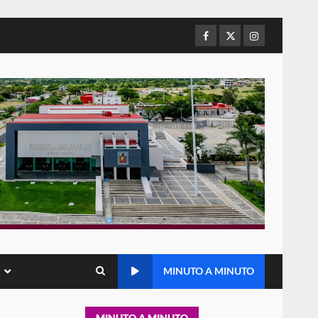
por presuntos delitos de
delincuencia organizada y
Facebook
Twitter
Instagram
5
contrabando
16 julio 2026
Sin paso carretera Oaxaca-
Cuacnopalan
26 junio 2026
6
Ejecuta orden de aprehensión
por el delito de pederastia
cometido en la región del Istmo
de Tehuantepec
7
22 junio 2026
Ciudad Salud: justicia social
MINUTO A MINUTO
para Oaxaca
5 agosto 2026
1
MINUTO A MINUTO