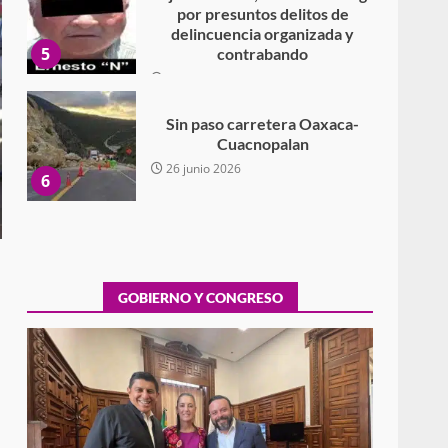
por presuntos delitos de
delincuencia organizada y
5
contrabando
16 julio 2026
Sin paso carretera Oaxaca-
Cuacnopalan
26 junio 2026
6
Ejecuta orden de aprehensión
por el delito de pederastia
cometido en la región del Istmo
de Tehuantepec
GOBIERNO Y CONGRESO
7
22 junio 2026
Ciudad Salud: justicia social
para Oaxaca
5 agosto 2026
1