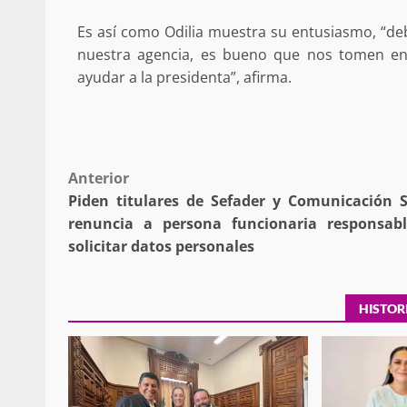
Es así como Odilia muestra su entusiasmo, “de
nuestra agencia, es bueno que nos tomen en
Policía Municipal frus
ayudar a la presidenta”, afirma.
violencia y auxilia a e
zona de Módulos del
Abasto
admin
27 enero 2026
Post
Anterior
Piden titulares de Sefader y Comunicación S
navigation
renuncia a persona funcionaria responsab
solicitar datos personales
HISTOR