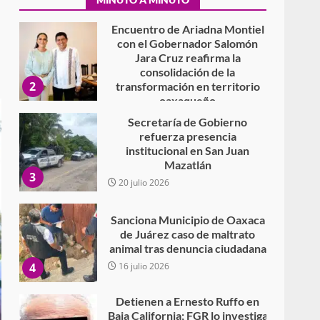
Encuentro de Ariadna Montiel
con el Gobernador Salomón
Jara Cruz reafirma la
consolidación de la
2
transformación en territorio
oaxaqueño
30 julio 2026
Secretaría de Gobierno
refuerza presencia
institucional en San Juan
Mazatlán
3
20 julio 2026
Sanciona Municipio de Oaxaca
de Juárez caso de maltrato
animal tras denuncia ciudadana
4
16 julio 2026
Detienen a Ernesto Ruffo en
Baja California; FGR lo investiga