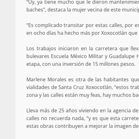
“Uy, ya tiene mucho que le dieron mantenimient
baches”, destaca la mujer vecina de este munici
“Es complicado transitar por estas calles, por 
Detienen a Ernesto R
en ocho días ha hecho más por Xoxocotlán que l
California; FGR lo in
presuntos delitos de 
Los trabajos iniciaron en la carretera que ll
organizada y con
bulevares Escuela México Militar y Guadalupe H
etapa, con una inversión de 15 millones pesos.
admin
16 julio 2026
Marlene Morales es otra de las habitantes que 
vialidades de Santa Cruz Xoxocotlán, “estos tr
zona y las calles están muy feas, hay muchos ba
Lleva más de 25 años viviendo en la agencia de
calles no recuerda nada, “y es que esta carrete
Despliega Gabinete d
estas obras contribuyen a mejorar la imagen de 
operativos aéreos en l
para reforzar la vi