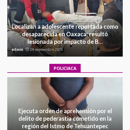
Localizan a adolescente reportada como
desaparecida en Oaxaca; resultó
lesionada por impacto de B…
admin
29 septiembre 2025
a
POLICIACA
Ejecuta orden de aprehensión por el
delito de pederastia cometido en la
región del Istmo de Tehuantepec