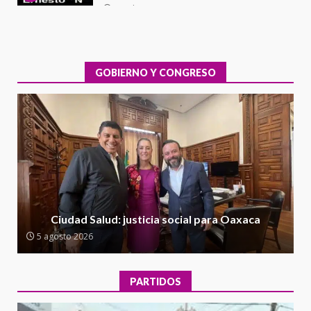
Exhorta Poder Legislativo al
IEEPO y al Iocied a realizar una
evaluación técnica y estructural
integral de las instalaciones de la
GOBIERNO Y CONGRESO
1
Escuela Secundaria General
Moisés Sáenz Garza
5 agosto 2026
Ciudad Salud: justicia social para
Oaxaca
5 agosto 2026
2
Encuentro de Ariadna Montiel
con el Gobernador Salomón Jara
Ciudad Salud: justicia social para Oaxaca
Cruz reafirma la consolidación
5 agosto 2026
de la transformación en
3
territorio oaxaqueño
30 julio 2026
PARTIDOS
Secretaría de Gobierno refuerza