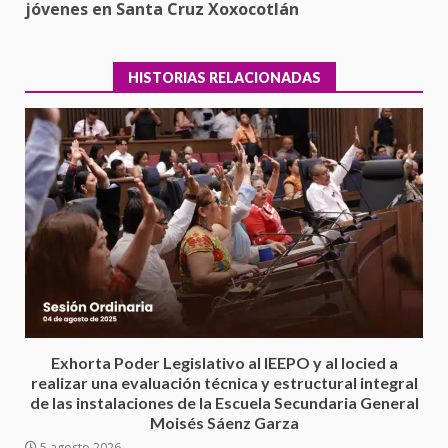
jóvenes en Santa Cruz Xoxocotlán
HISTORIAS RELACIONADAS
Encuentro de Ariadna Montiel
con el Gobernador Salomón Jara
Cruz reafirma la consolidación
Exhorta Poder Legislativo al IEEPO y al Iocied a
de la transformación en
3
realizar una evaluación técnica y estructural integral
territorio oaxaqueño
de las instalaciones de la Escuela Secundaria General
30 julio 2026
Moisés Sáenz Garza
Secretaría de Gobierno refuerza
5 agosto 2026