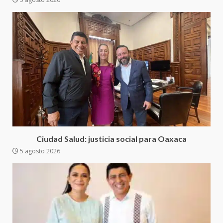
presencia institucional en San
Juan Mazatlán
4
20 julio 2026
Sanciona Municipio de Oaxaca
de Juárez caso de maltrato
animal tras denuncia ciudadana
5
16 julio 2026
Detienen a Ernesto Ruffo en Baja
California; FGR lo investiga por
presuntos delitos de
Ciudad Salud: justicia social para Oaxaca
delincuencia organizada y
5 agosto 2026
6
contrabando
16 julio 2026
Sin paso carretera Oaxaca-
Cuacnopalan
26 junio 2026
7