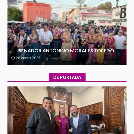
presencia institucional en San
Juan Mazatlán
4
20 julio 2026
Sanciona Municipio de Oaxaca
de Juárez caso de maltrato
animal tras denuncia ciudadana
SENADOR ANTONINO MORALES TOLEDO.
5
16 julio 2026
26 enero 2025
Detienen a Ernesto Ruffo en Baja
California; FGR lo investiga por
DE PORTADA
presuntos delitos de
delincuencia organizada y
6
contrabando
16 julio 2026
l
Sin paso carretera Oaxaca-
a
Cuacnopalan
26 junio 2026
7