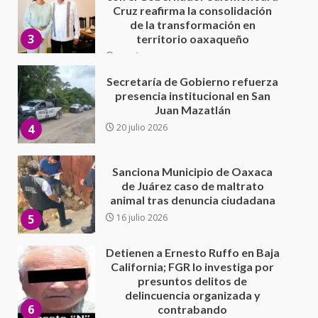
presencia institucional en San
Juan Mazatlán
4
20 julio 2026
Sanciona Municipio de Oaxaca
de Juárez caso de maltrato
animal tras denuncia ciudadana
5
16 julio 2026
Detienen a Ernesto Ruffo en Baja
California; FGR lo investiga por
presuntos delitos de
delincuencia organizada y
6
contrabando
16 julio 2026
Sin paso carretera Oaxaca-
Cuacnopalan
26 junio 2026
7