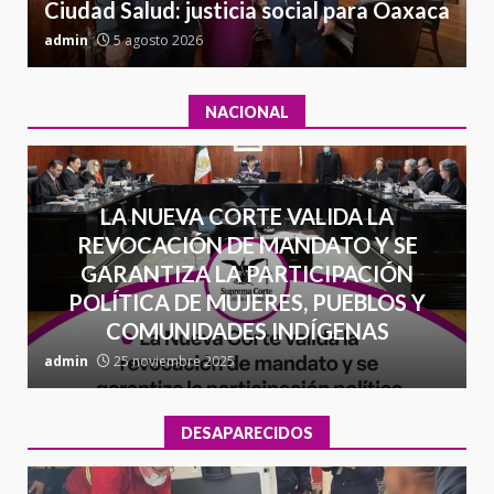
Ciudad Salud: justicia social para Oaxaca
admin
5 agosto 2026
a
NACIONAL
LA NUEVA CORTE VALIDA LA
REVOCACIÓN DE MANDATO Y SE
GARANTIZA LA PARTICIPACIÓN
POLÍTICA DE MUJERES, PUEBLOS Y
COMUNIDADES INDÍGENAS
admin
25 noviembre 2025
a
DESAPARECIDOS