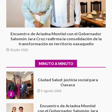
Exhorta Poder Legislativo al
IEEPO y al Iocied a realizar una
evaluación técnica y estructural
integral de las instalaciones de la
1
Escuela Secundaria General
Encuentro de Ariadna Montiel con el Gobernador
Moisés Sáenz Garza
Salomón Jara Cruz reafirma la consolidación de la
5 agosto 2026
transformación en territorio oaxaqueño
Ciudad Salud: justicia social para
30 julio 2026
Oaxaca
5 agosto 2026
2
MINUTO A MINUTO
Encuentro de Ariadna Montiel
con el Gobernador Salomón Jara
Cruz reafirma la consolidación
de la transformación en
3
territorio oaxaqueño
30 julio 2026
Secretaría de Gobierno refuerza