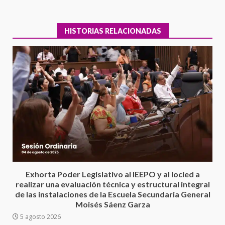
HISTORIAS RELACIONADAS
Encuentro de Ariadna Montiel
con el Gobernador Salomón Jara
Cruz reafirma la consolidación
Exhorta Poder Legislativo al IEEPO y al Iocied a
de la transformación en
realizar una evaluación técnica y estructural integral
3
territorio oaxaqueño
de las instalaciones de la Escuela Secundaria General
30 julio 2026
Moisés Sáenz Garza
5 agosto 2026
Secretaría de Gobierno refuerza