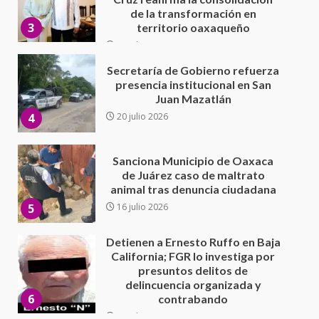
presencia institucional en San
Juan Mazatlán
4
20 julio 2026
Sanciona Municipio de Oaxaca
de Juárez caso de maltrato
animal tras denuncia ciudadana
5
16 julio 2026
Detienen a Ernesto Ruffo en Baja
California; FGR lo investiga por
presuntos delitos de
delincuencia organizada y
6
contrabando
16 julio 2026
Sin paso carretera Oaxaca-
Cuacnopalan
26 junio 2026
7