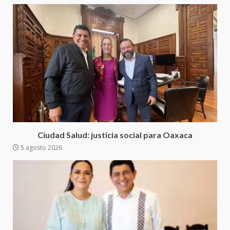
presencia institucional en San
Juan Mazatlán
4
20 julio 2026
Sanciona Municipio de Oaxaca
de Juárez caso de maltrato
animal tras denuncia ciudadana
5
16 julio 2026
Detienen a Ernesto Ruffo en Baja
California; FGR lo investiga por
Ciudad Salud: justicia social para Oaxaca
presuntos delitos de
5 agosto 2026
delincuencia organizada y
6
contrabando
16 julio 2026
Sin paso carretera Oaxaca-
Cuacnopalan
26 junio 2026
7