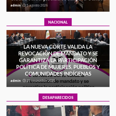
admin
5 agosto 2026
a
NACIONAL
LA NUEVA CORTE VALIDA LA
REVOCACIÓN DE MANDATO Y SE
GARANTIZA LA PARTICIPACIÓN
POLÍTICA DE MUJERES, PUEBLOS Y
COMUNIDADES INDÍGENAS
admin
25 noviembre 2025
a
DESAPARECIDOS