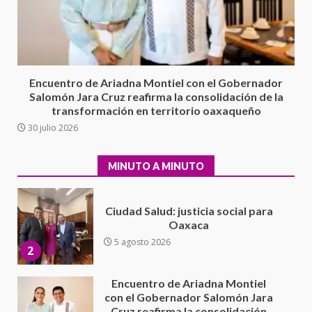
Exhorta Poder Legislativo al
IEEPO y al Iocied a realizar una
evaluación técnica y estructural
integral de las instalaciones de la
1
Escuela Secundaria General
Encuentro de Ariadna Montiel con el Gobernador
Moisés Sáenz Garza
Salomón Jara Cruz reafirma la consolidación de la
transformación en territorio oaxaqueño
5 agosto 2026
30 julio 2026
Ciudad Salud: justicia social para
Oaxaca
5 agosto 2026
MINUTO A MINUTO
2
Encuentro de Ariadna Montiel
con el Gobernador Salomón Jara
Cruz reafirma la consolidación
de la transformación en
3
territorio oaxaqueño
30 julio 2026
Secretaría de Gobierno refuerza