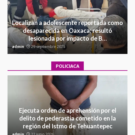
Localizan a adolescente reportada como
desaparecida en Oaxaca; resultó
lesionada por impacto de B…
admin
29 septiembre 2025
a
POLICIACA
Ejecuta orden de aprehensión por el
delito de pederastia cometido en la
región del Istmo de Tehuantepec
admin
22 junio 2026
a