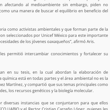
án afectando al medioambiente sin embargo, piden no
como una manera de buscar el equilibrio en beneficio del
Exhorta Poder Legislativo al IEEP
y al Iocied a realizar una evaluació
técnica y estructural integral de l
toria como activistas ambientales y que forman parte de la
e Oaxaca de
instalaciones de la Escuela
eron seleccionados por Unicef México para este importante
o animal tras
Secundaria General Moisés Sáen
cesidades de los jóvenes oaxaqueños”, afirmó Aris.
adana
Garza
admin
5 agosto 2026
 les permitió intercambiar conocimientos y fortalecer su
jan en su tesis, en la cual abordan la elaboración de
a química está en todas partes y el área ambiental no es la
nez Martínez, y compartió que sus temas principales como
es, los recursos genéticos y la biolegía molecular.
e Seguridad
Detienen a Ernesto Ruffo en Baja
r diversas instancias que se conjuntaron para que ellos
a Sierra Sur
California; FGR lo investiga por
FCQ UABJO y el Rector Cristian Carreño López, quienes les
gilancia y
presuntos delitos de delincuenci