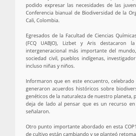
podido expresar las necesidades de las juven
Respaldar la Reforma Electoral es
Conferencia bianual de Biodiversidad de la Or
lado del pueblo: Tania Cabal
Cali, Colombia.
5 marzo 2026
Egresados de la Facultad de Ciencias Química
(FCQ UABJO), Lizbet y Aris destacaron la
intergeneracional más importante del mundo,
sociedad civil, pueblos indígenas, investigad
incluso niñas y niños.
Informaron que en este encuentro, celebrado 
generaron acuerdos históricos sobre biodiver
Se normaliza la circulación vehic
genéticos de la naturaleza de nuestro planeta,
altura del puente Templadera, 
deja de lado al pensar que es un recurso en
Tapanatepec
señalaron.
22 octubre 2024
Otro punto importante abordado en esta COP16
de cultivo están cambiando y se planteó retoma