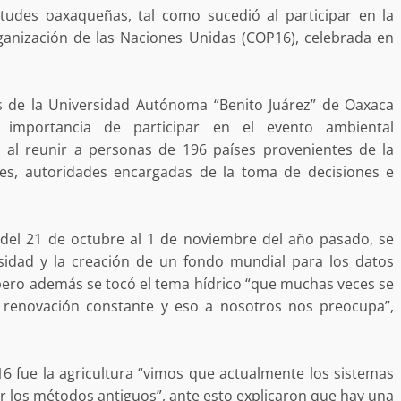
estructural integral de las instalaciones de la
tudes oaxaqueñas, tal como sucedió al participar en la
 estar del
Escuela Secundaria General Moisés Sáenz
ganización de las Naciones Unidas (COP16), celebrada en
lero
Garza
5 agosto 2026
s de la Universidad Autónoma “Benito Juárez” de Oaxaca
 importancia de participar en el evento ambiental
 al reunir a personas de 196 países provenientes de la
ores, autoridades encargadas de la toma de decisiones e
del 21 de octubre al 1 de noviembre del año pasado, se
sidad y la creación de un fondo mundial para los datos
ular a la
 pero además se tocó el tema hídrico “que muchas veces se
San Pedro
¡Histórico! Bukele elimina el presupuesto a
 renovación constante y eso a nosotros nos preocupa”,
los partidos políticos.
30 enero 2025
 fue la agricultura “vimos que actualmente los sistemas
r los métodos antiguos”, ante esto explicaron que hay una