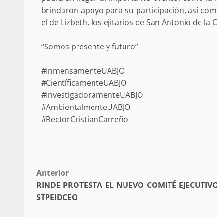
brindaron apoyo para su participación, así com
búsqueda de persona 
el de Lizbeth, los ejitarios de San Antonio de la C
admin
17 septiembre 2025
“Somos presente y futuro”
#InmensamenteUABJO
#CientíficamenteUABJO
#InvestigadoramenteUABJO
#AmbientalmenteUABJO
#RectorCristianCarreño
SE BUSCA A RECIÉ
admin
17 octubre 2024
Post
Anterior
RINDE PROTESTA EL NUEVO COMITÉ EJECUTIV
navigation
STPEIDCEO