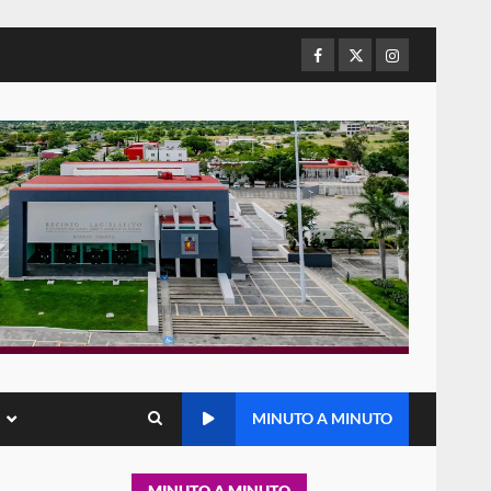
de Juárez caso de maltrato
animal tras denuncia ciudadana
Facebook
Twitter
Instagram
5
16 julio 2026
Detienen a Ernesto Ruffo en
Baja California; FGR lo investiga
por presuntos delitos de
delincuencia organizada y
6
contrabando
16 julio 2026
Sin paso carretera Oaxaca-
Cuacnopalan
26 junio 2026
7
Exhorta Poder Legislativo al
IEEPO y al Iocied a realizar una
MINUTO A MINUTO
evaluación técnica y
estructural integral de las
1
instalaciones de la Escuela
MINUTO A MINUTO