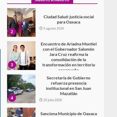
Secundaria General Moisés
Sáenz Garza
5 agosto 2026
Ciudad Salud: justicia social
para Oaxaca
5 agosto 2026
2
Encuentro de Ariadna Montiel
con el Gobernador Salomón
Jara Cruz reafirma la
consolidación de la
3
transformación en territorio
oaxaqueño
30 julio 2026
Secretaría de Gobierno
refuerza presencia
institucional en San Juan
Mazatlán
4
20 julio 2026
Sanciona Municipio de Oaxaca