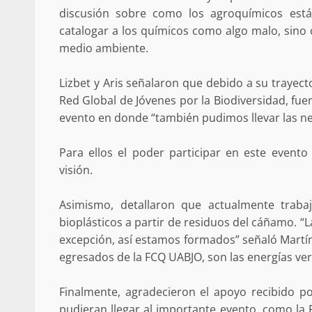
discusión sobre como los agroquímicos est
catalogar a los químicos como algo malo, sino 
medio ambiente.
Lizbet y Aris señalaron que debido a su trayec
Sanciona Municipio d
Red Global de Jóvenes por la Biodiversidad, fu
Juárez caso de maltrat
evento en donde “también pudimos llevar las ne
denuncia ciud
admin
16 julio 2026
Para ellos el poder participar en este evento
visión.
Asimismo, detallaron que actualmente traba
bioplásticos a partir de residuos del cáñamo. “L
excepción, así estamos formados” señaló Martí
egresados de la FCQ UABJO, son las energías verd
Despliega Gabinete d
Finalmente, agradecieron el apoyo recibido po
operativos aéreos en l
pudieran llegar al importante evento, como la 
para reforzar la vi