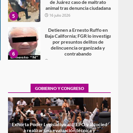
de Juárez caso de maltrato
animal tras denuncia ciudadana
5
16 julio 2026
Detienen a Ernesto Ruffo en
Baja California; FGR lo investiga
por presuntos delitos de
delincuencia organizada y
6
contrabando
16 julio 2026
Sin paso carretera Oaxaca-
Cuacnopalan
26 junio 2026
GOBIERNO Y CONGRESO
7
Exhorta Poder Legislativo al
IEEPO y al Iocied a realizar una
evaluación técnica y
estructural integral de las
1
instalaciones de la Escuela