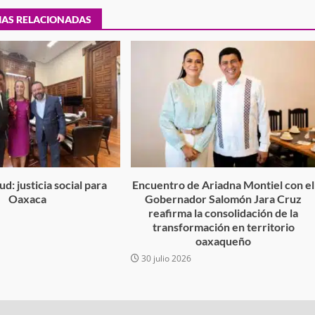
IAS RELACIONADAS
tra robo con
mpleada en la
Secretaría de Gobierno refuerza
 Mercado de
presencia institucional en San Jua
Mazatlán
admin
20 julio 2026
d: justicia social para
Encuentro de Ariadna Montiel con el
Oaxaca
Gobernador Salomón Jara Cruz
reafirma la consolidación de la
6
transformación en territorio
oaxaqueño
30 julio 2026