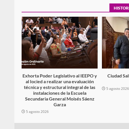
HISTOR
Policía Municipal frus
violencia y auxilia a e
zona de Módulos del
Abasto
admin
27 enero 2026
Exhorta Poder Legislativo al IEEPO y
Ciudad Salu
al Iocied a realizar una evaluación
técnica y estructural integral de las
5 agosto 202
instalaciones de la Escuela
Secundaria General Moisés Sáenz
Garza
5 agosto 2026