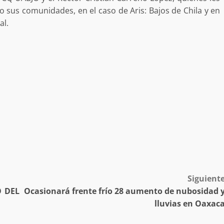
o sus comunidades, en el caso de Aris: Bajos de Chila y en
desaparecida
organizada y contrabando
al.
admin
16 julio 2026
Ejecuta orden de aprehensión por 
delito de pederastia cometido en l
N NACIDA.
región del Istmo de Tehuantepec
admin
22 junio 2026
Siguient
O DEL
Ocasionará frente frío 28 aumento de nubosidad 
lluvias en Oaxac