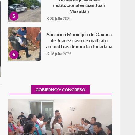
institucional en San Juan
Mazatlán
5
20 julio 2026
Sanciona Municipio de Oaxaca
de Juárez caso de maltrato
animal tras denuncia ciudadana
6
16 julio 2026
Detienen a Ernesto Ruffo en
Baja California; FGR lo investiga
por presuntos delitos de
o
delincuencia organizada y
GOBIERNO Y CONGRESO
7
contrabando
16 julio 2026
Avanza con orden y
tranquilidad el proceso
electoral extraordinario de
Santiago Xanica: Jesús Romero
Exhorta Poder Legislativo al IEEPO y al Iocied
1
a realizar una evaluación técnica y
7 agosto 2026