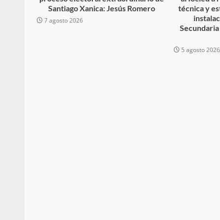
Santiago Xanica: Jesús Romero
técnica y es
búsqueda de persona 
instala
7 agosto 2026
admin
17 septiembre 2025
Secundaria
5 agosto 202
SE BUSCA A RECIÉ
admin
17 octubre 2024