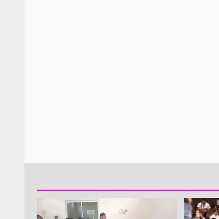
Policía Municipal frus
violencia y auxilia a e
zona de Módulos del
Abasto
admin
27 enero 2026