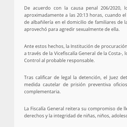
Poder Legislativo otorga medall
De acuerdo con la causa penal 206/2020, l
Catalina Egaña” a cinco mujeres 
destacadas
aproximadamente a las 20:13 horas, cuando el
10 marzo 2026
de albañilería en el domicilio de familiares de
aprovechó para agredir sexualmente de ella.
Ante estos hechos, la Institución de procuración 
a través de la Vicefiscalía General de la Costa-,
Control al probable responsable.
Tras calificar de legal la detención, el Juez d
medida cautelar de prisión preventiva ofici
Se normaliza la circulación vehic
altura del puente Templadera, 
complementaria.
Tapanatepec
22 octubre 2024
La Fiscalía General reitera su compromiso de lle
derechos y la integridad de niñas, niños, adoles