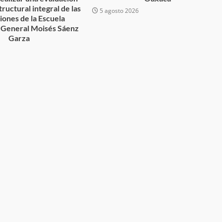
tructural integral de las
desaparecida
organizada y contrabando
5 agosto 2026
ciones de la Escuela
admin
16 julio 2026
 General Moisés Sáenz
Garza
6
Ejecuta orden de aprehensión por 
delito de pederastia cometido en l
N NACIDA.
región del Istmo de Tehuantepec
admin
22 junio 2026