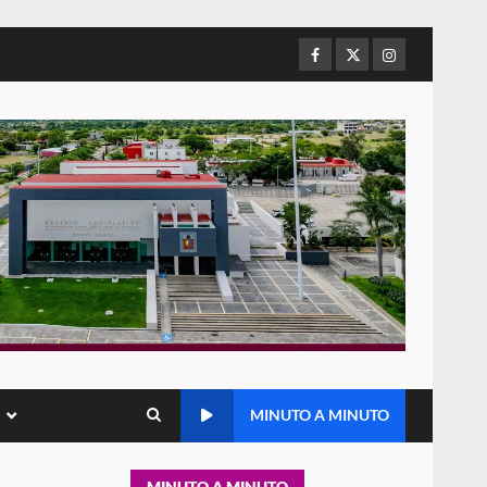
refuerza presencia
institucional en San Juan
Mazatlán
Facebook
Twitter
Instagram
5
20 julio 2026
Sanciona Municipio de Oaxaca
de Juárez caso de maltrato
animal tras denuncia ciudadana
6
16 julio 2026
Detienen a Ernesto Ruffo en
Baja California; FGR lo investiga
por presuntos delitos de
delincuencia organizada y
7
contrabando
16 julio 2026
Avanza con orden y
MINUTO A MINUTO
tranquilidad el proceso
electoral extraordinario de
Santiago Xanica: Jesús Romero
1
MINUTO A MINUTO