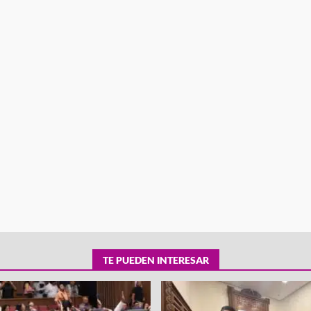
tra robo con
mpleada en la
Secretaría de Gobierno refuerza
 Mercado de
presencia institucional en San Jua
Mazatlán
admin
20 julio 2026
TE PUEDEN INTERESAR