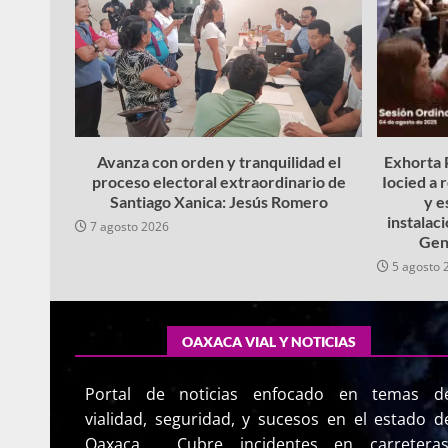
Avanza con orden y tranquilidad el
Exhorta P
proceso electoral extraordinario de
Iocied a 
Santiago Xanica: Jesús Romero
y e
instalac
7 agosto 2026
Gen
5 agosto 
OAXACA VIAL Y NOTICIAS
Portal de noticias enfocado en temas d
vialidad, seguridad, y sucesos en el estado d
Oaxaca. Cubre incidentes en carreteras