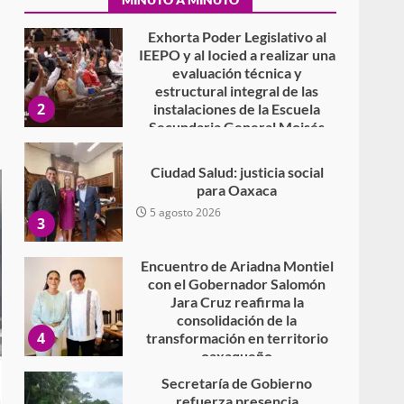
7 agosto 2026
Exhorta Poder Legislativo al
IEEPO y al Iocied a realizar una
evaluación técnica y
estructural integral de las
2
instalaciones de la Escuela
Secundaria General Moisés
Sáenz Garza
5 agosto 2026
Ciudad Salud: justicia social
para Oaxaca
5 agosto 2026
3
Encuentro de Ariadna Montiel
con el Gobernador Salomón
Jara Cruz reafirma la
consolidación de la
4
transformación en territorio
oaxaqueño
30 julio 2026
Secretaría de Gobierno
refuerza presencia