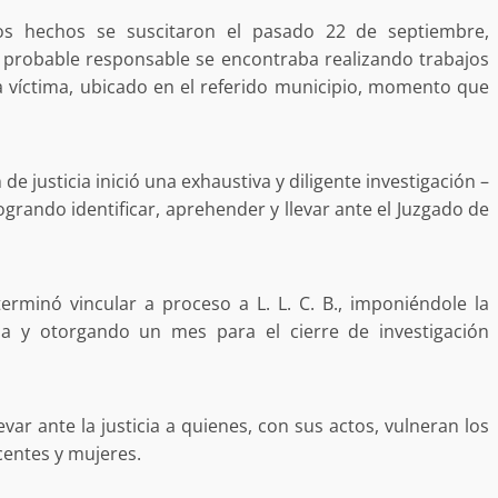
a “Juana
Avanza con orden y tranquilidad el proceso
os hechos se suscitaron el pasado 22 de septiembre,
oaxaqueñas
electoral extraordinario de Santiago Xanica:
Jesús Romero
 probable responsable se encontraba realizando trabajos
7 agosto 2026
 la víctima, ubicado en el referido municipio, momento que
de justicia inició una exhaustiva y diligente investigación –
 logrando identificar, aprehender y llevar ante el Juzgado de
eterminó vincular a proceso a L. L. C. B., imponiéndole la
osa y otorgando un mes para el cierre de investigación
ular a la
San Pedro
¡Histórico! Bukele elimina el presupuesto a
los partidos políticos.
30 enero 2025
var ante la justicia a quienes, con sus actos, vulneran los
centes y mujeres.