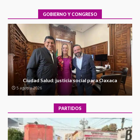
evaluación técnica y estructural
integral de las instalaciones de la
GOBIERNO Y CONGRESO
1
Escuela Secundaria General
Moisés Sáenz Garza
5 agosto 2026
Ciudad Salud: justicia social para
Oaxaca
5 agosto 2026
2
Encuentro de Ariadna Montiel
con el Gobernador Salomón Jara
Ciudad Salud: justicia social para Oaxaca
Cruz reafirma la consolidación
5 agosto 2026
de la transformación en
3
territorio oaxaqueño
30 julio 2026
PARTIDOS
Secretaría de Gobierno refuerza
presencia institucional en San
Juan Mazatlán
4
20 julio 2026