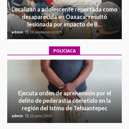
Localizan a adolescente reportada como
desaparecida en Oaxaca; resultó
lesionada por impacto de B…
admin
29 septiembre 2025
a
POLICIACA
Ejecuta orden de aprehensión por el
delito de pederastia cometido en la
región del Istmo de Tehuantepec
admin
22 junio 2026
a