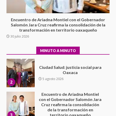
IEEPO y al Iocied a realizar una
evaluación técnica y estructural
integral de las instalaciones de la
1
Escuela Secundaria General
Encuentro de Ariadna Montiel con el Gobernador
Moisés Sáenz Garza
Salomón Jara Cruz reafirma la consolidación de la
5 agosto 2026
transformación en territorio oaxaqueño
Ciudad Salud: justicia social para
30 julio 2026
Oaxaca
5 agosto 2026
2
MINUTO A MINUTO
Encuentro de Ariadna Montiel
con el Gobernador Salomón Jara
Cruz reafirma la consolidación
de la transformación en
3
territorio oaxaqueño
30 julio 2026
Secretaría de Gobierno refuerza
presencia institucional en San
Juan Mazatlán
4
20 julio 2026