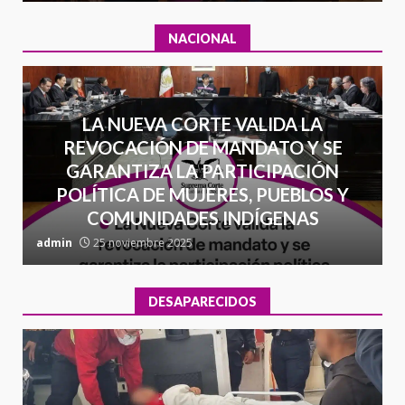
NACIONAL
LA NUEVA CORTE VALIDA LA
REVOCACIÓN DE MANDATO Y SE
GARANTIZA LA PARTICIPACIÓN
POLÍTICA DE MUJERES, PUEBLOS Y
COMUNIDADES INDÍGENAS
admin
25 noviembre 2025
a
DESAPARECIDOS