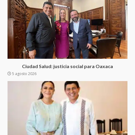
4
20 julio 2026
Sanciona Municipio de Oaxaca
de Juárez caso de maltrato
animal tras denuncia ciudadana
5
16 julio 2026
Detienen a Ernesto Ruffo en Baja
California; FGR lo investiga por
presuntos delitos de
Ciudad Salud: justicia social para Oaxaca
delincuencia organizada y
5 agosto 2026
6
contrabando
16 julio 2026
Sin paso carretera Oaxaca-
Cuacnopalan
26 junio 2026
7
Exhorta Poder Legislativo al