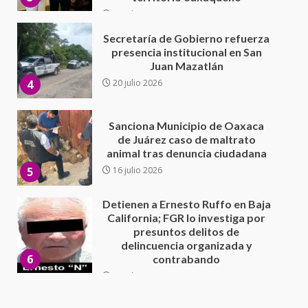
Sanciona Municipio de Oaxaca
de Juárez caso de maltrato
animal tras denuncia ciudadana
5
16 julio 2026
Detienen a Ernesto Ruffo en Baja
California; FGR lo investiga por
presuntos delitos de
delincuencia organizada y
6
contrabando
16 julio 2026
Sin paso carretera Oaxaca-
Cuacnopalan
26 junio 2026
7
Exhorta Poder Legislativo al
IEEPO y al Iocied a realizar una