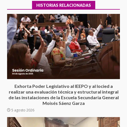
HISTORIAS RELACIONADAS
Encuentro de Ariadna Montiel
con el Gobernador Salomón Jara
Cruz reafirma la consolidación
Exhorta Poder Legislativo al IEEPO y al Iocied a
de la transformación en
3
realizar una evaluación técnica y estructural integral
territorio oaxaqueño
de las instalaciones de la Escuela Secundaria General
30 julio 2026
Moisés Sáenz Garza
Secretaría de Gobierno refuerza
5 agosto 2026
presencia institucional en San
Juan Mazatlán