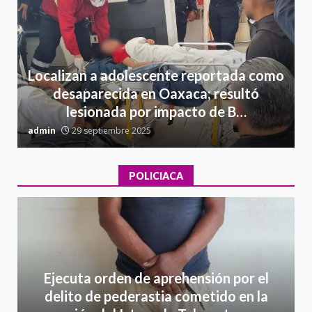
Localizan a adolescente reportada como
desaparecida en Oaxaca; resultó
lesionada por impacto de B…
admin
29 septiembre 2025
a
POLICIACA
Ejecuta orden de aprehensión por el
delito de pederastia cometido en la