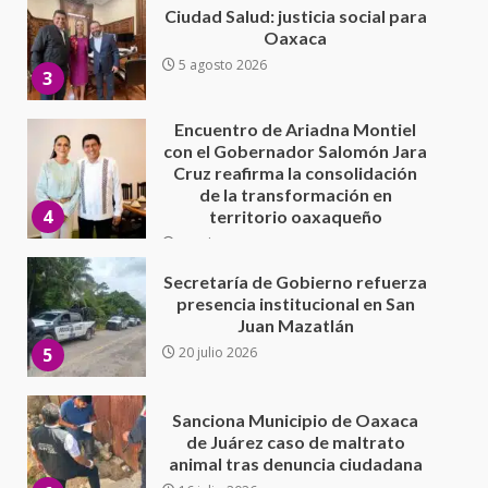
con el Gobernador Salomón Jara
Cruz reafirma la consolidación
de la transformación en
4
territorio oaxaqueño
30 julio 2026
Secretaría de Gobierno refuerza
presencia institucional en San
Juan Mazatlán
5
20 julio 2026
Sanciona Municipio de Oaxaca
de Juárez caso de maltrato
animal tras denuncia ciudadana
6
16 julio 2026
Detienen a Ernesto Ruffo en Baja
California; FGR lo investiga por
presuntos delitos de
delincuencia organizada y