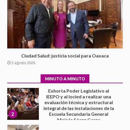
7
contrabando
16 julio 2026
Avanza con orden y tranquilidad
el proceso electoral
extraordinario de Santiago
Xanica: Jesús Romero
1
7 agosto 2026
Exhorta Poder Legislativo al
Ciudad Salud: justicia social para Oaxaca
IEEPO y al Iocied a realizar una
5 agosto 2026
evaluación técnica y estructural
integral de las instalaciones de la
2
Escuela Secundaria General
MINUTO A MINUTO
Moisés Sáenz Garza
5 agosto 2026
Ciudad Salud: justicia social para
Oaxaca
5 agosto 2026
3
Encuentro de Ariadna Montiel