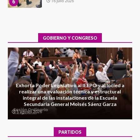
7
contrabando
16 julio 2026
Avanza con orden y tranquilidad
el proceso electoral
extraordinario de Santiago
Xanica: Jesús Romero
GOBIERNO Y CONGRESO
1
7 agosto 2026
Exhorta Poder Legislativo al
IEEPO y al Iocied a realizar una
evaluación técnica y estructural
integral de las instalaciones de la
2
Escuela Secundaria General
Exhorta Poder Legislativo al IEEPO y al Iocied a
Moisés Sáenz Garza
realizar una evaluación técnica y estructural
5 agosto 2026
integral de las instalaciones de la Escuela
Secundaria General Moisés Sáenz Garza
Ciudad Salud: justicia social para
Oaxaca
5 agosto 2026
5 agosto 2026
3
PARTIDOS
Encuentro de Ariadna Montiel