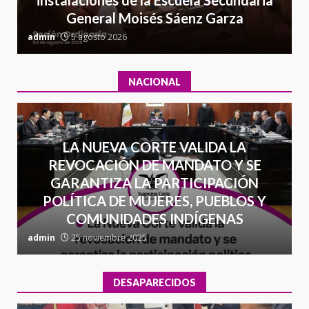
instalaciones de la Escuela Secundaria
7
contrabando
General Moisés Sáenz Garza
C
16 julio 2026
admin
5 agosto 2026
a
NACIONAL
LA NUEVA CORTE VALIDA LA
REVOCACIÓN DE MANDATO Y SE
GARANTIZA LA PARTICIPACIÓN
POLÍTICA DE MUJERES, PUEBLOS Y
COMUNIDADES INDÍGENAS
admin
25 noviembre 2025
a
DESAPARECIDOS