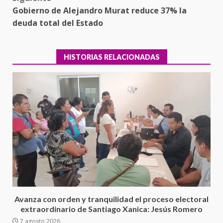
Gobierno de Alejandro Murat reduce 37% la
deuda total del Estado
HISTORIAS RELACIONADAS
Ciudad Salud: justicia social para
Oaxaca
5 agosto 2026
Avanza con orden y tranquilidad el proceso electoral
3
extraordinario de Santiago Xanica: Jesús Romero
7 agosto 2026