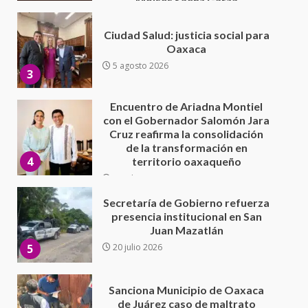
Encuentro de Ariadna Montiel
con el Gobernador Salomón Jara
Cruz reafirma la consolidación
de la transformación en
4
territorio oaxaqueño
30 julio 2026
Secretaría de Gobierno refuerza
presencia institucional en San
Juan Mazatlán
5
20 julio 2026
Sanciona Municipio de Oaxaca
de Juárez caso de maltrato
animal tras denuncia ciudadana
6
16 julio 2026
Detienen a Ernesto Ruffo en Baja
California; FGR lo investiga por