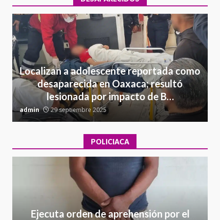
Localizan a adolescente reportada como
desaparecida en Oaxaca; resultó
lesionada por impacto de B…
admin
29 septiembre 2025
a
POLICIACA
Ejecuta orden de aprehensión por el