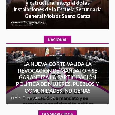
y estructural integral de las
delincuencia organizada y
7
instalaciones de la Escuela Secundaria
contrabando
General Moisés Sáenz Garza
16 julio 2026
C
admin
5 agosto 2026
a
NACIONAL
LA NUEVA CORTE VALIDA LA
REVOCACIÓN DE MANDATO Y SE
GARANTIZA LA PARTICIPACIÓN
POLÍTICA DE MUJERES, PUEBLOS Y
COMUNIDADES INDÍGENAS
admin
25 noviembre 2025
a
DESAPARECIDOS