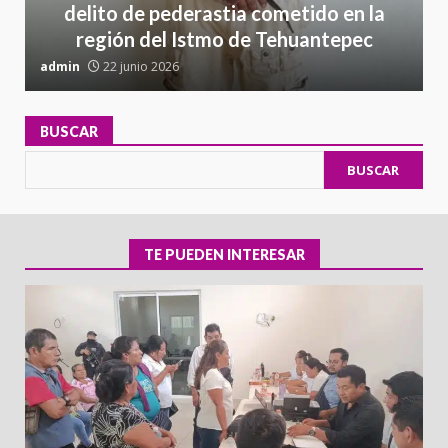
delito de pederastia cometido en la
región del Istmo de Tehuantepec
admin
22 junio 2026
a
BUSCAR
BUSCAR
TE PUEDEN INTERESAR