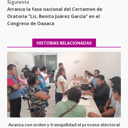
Siguiente
Arranca la fase nacional del Certamen de
Oratoria “Lic. Benito Juárez García” en el
Congreso de Oaxaca
HISTORIAS RELACIONADAS
Ciudad Salud: justicia social para
Oaxaca
5 agosto 2026
3
Avanza con orden y tranquilidad el proceso electoral