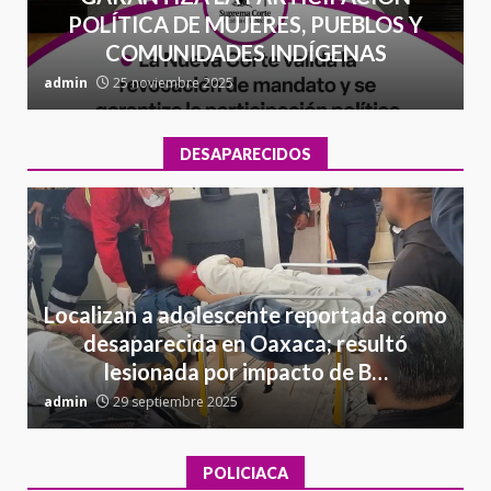
POLÍTICA DE MUJERES, PUEBLOS Y
COMUNIDADES INDÍGENAS
admin
25 noviembre 2025
a
DESAPARECIDOS
Localizan a adolescente reportada como
desaparecida en Oaxaca; resultó
lesionada por impacto de B…
admin
29 septiembre 2025
a
POLICIACA