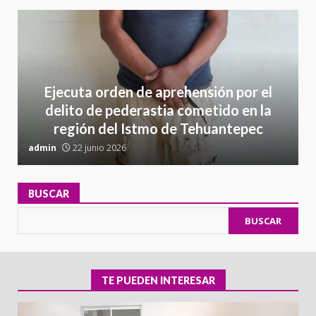
Ejecuta orden de aprehensión por el
delito de pederastia cometido en la
región del Istmo de Tehuantepec
admin
22 junio 2026
a
BUSCAR
BUSCAR
TE PUEDEN INTERESAR