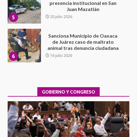
de Juárez caso de maltrato
animal tras denuncia ciudadana
6
16 julio 2026
Detienen a Ernesto Ruffo en Baja
California; FGR lo investiga por
presuntos delitos de
delincuencia organizada y
7
contrabando
16 julio 2026
Avanza con orden y tranquilidad
el proceso electoral
extraordinario de Santiago
Xanica: Jesús Romero
GOBIERNO Y CONGRESO
1
7 agosto 2026
Exhorta Poder Legislativo al
IEEPO y al Iocied a realizar una
evaluación técnica y estructural
integral de las instalaciones de la
2
Escuela Secundaria General