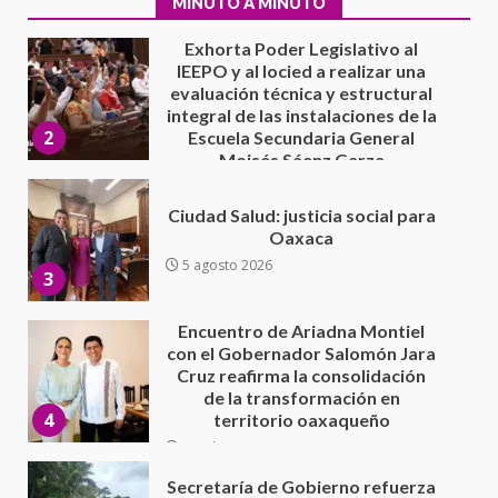
MINUTO A MINUTO
Moisés Sáenz Garza
5 agosto 2026
Ciudad Salud: justicia social para
Oaxaca
5 agosto 2026
3
Encuentro de Ariadna Montiel
con el Gobernador Salomón Jara
Cruz reafirma la consolidación
de la transformación en
4
territorio oaxaqueño
30 julio 2026
Secretaría de Gobierno refuerza
presencia institucional en San
Juan Mazatlán
5
20 julio 2026
Sanciona Municipio de Oaxaca