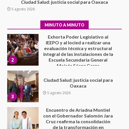
Exhorta Poder Legislativo al
Ciudad Salud: justicia social para Oaxaca
IEEPO y al Iocied a realizar una
5 agosto 2026
evaluación técnica y estructural
integral de las instalaciones de la
2
Escuela Secundaria General
MINUTO A MINUTO
Moisés Sáenz Garza
5 agosto 2026
Ciudad Salud: justicia social para
Oaxaca
5 agosto 2026
3
Encuentro de Ariadna Montiel
con el Gobernador Salomón Jara
Cruz reafirma la consolidación
de la transformación en
4
territorio oaxaqueño
30 julio 2026
Secretaría de Gobierno refuerza
presencia institucional en San
Juan Mazatlán