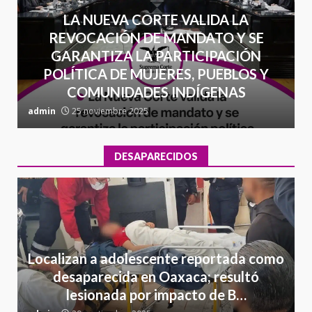
LA NUEVA CORTE VALIDA LA
REVOCACIÓN DE MANDATO Y SE
GARANTIZA LA PARTICIPACIÓN
POLÍTICA DE MUJERES, PUEBLOS Y
COMUNIDADES INDÍGENAS
admin
25 noviembre 2025
a
DESAPARECIDOS
Localizan a adolescente reportada como
desaparecida en Oaxaca; resultó
lesionada por impacto de B…