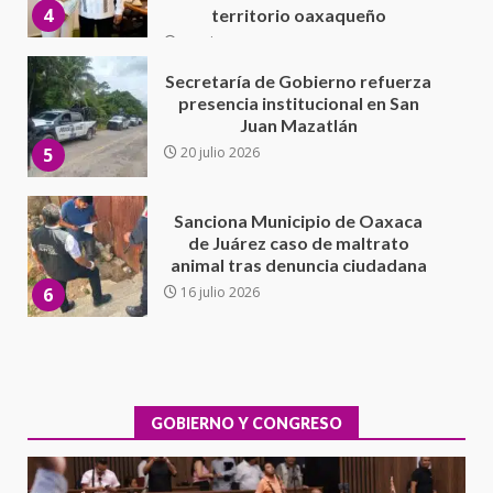
5
20 julio 2026
Sanciona Municipio de Oaxaca
de Juárez caso de maltrato
animal tras denuncia ciudadana
6
16 julio 2026
Detienen a Ernesto Ruffo en Baja
California; FGR lo investiga por
presuntos delitos de
delincuencia organizada y
7
contrabando
16 julio 2026
Avanza con orden y tranquilidad
el proceso electoral
extraordinario de Santiago
Xanica: Jesús Romero
GOBIERNO Y CONGRESO
1
7 agosto 2026
Exhorta Poder Legislativo al