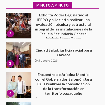
2
Escuela Secundaria General
MINUTO A MINUTO
Moisés Sáenz Garza
5 agosto 2026
Ciudad Salud: justicia social para
Oaxaca
5 agosto 2026
3
Encuentro de Ariadna Montiel
con el Gobernador Salomón Jara
Cruz reafirma la consolidación
de la transformación en
4
territorio oaxaqueño
30 julio 2026
Secretaría de Gobierno refuerza
presencia institucional en San
Juan Mazatlán
5
20 julio 2026