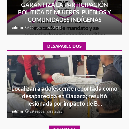
GARANTIZA LA PARTICIPACIÓN
POLÍTICA DE MUJERES, PUEBLOS Y
COMUNIDADES INDÍGENAS
admin
25 noviembre 2025
a
DESAPARECIDOS
Localizan a adolescente reportada como
desaparecida en Oaxaca; resultó
lesionada por impacto de B…
admin
29 septiembre 2025
a