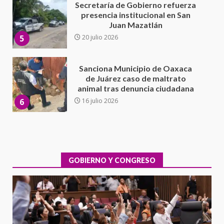
Sanciona Municipio de Oaxaca
de Juárez caso de maltrato
animal tras denuncia ciudadana
6
16 julio 2026
Detienen a Ernesto Ruffo en Baja
California; FGR lo investiga por
presuntos delitos de
delincuencia organizada y
7
contrabando
16 julio 2026
Avanza con orden y tranquilidad
el proceso electoral
extraordinario de Santiago
Xanica: Jesús Romero
GOBIERNO Y CONGRESO
1
7 agosto 2026
Exhorta Poder Legislativo al
IEEPO y al Iocied a realizar una
evaluación técnica y estructural
integral de las instalaciones de la