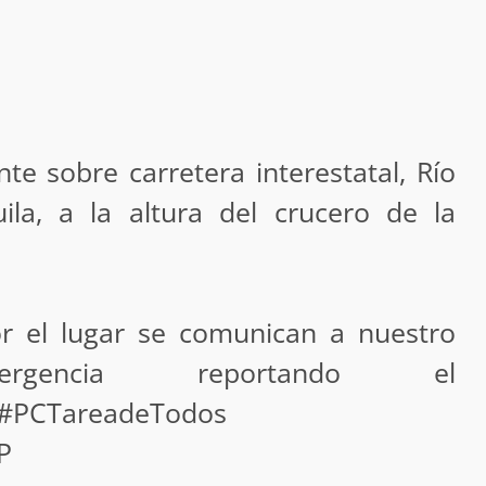
a “Juana
Avanza con orden y tranquilidad el proceso
oaxaqueñas
electoral extraordinario de Santiago Xanica:
Jesús Romero
7 agosto 2026
nte sobre carretera interestatal, Río
ila, a la altura del crucero de la
r el lugar se comunican a nuestro
ular a la
San Pedro
¡Histórico! Bukele elimina el presupuesto a
encia reportando el
los partidos políticos.
30 enero 2025
#PCTareadeTodos
P