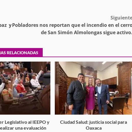
Siguient
tra robo con
paz y
Pobladores nos reportan que el incendio en el cerr
mpleada en la
Secretaría de Gobierno refuerza
de San Simón Almolongas sigue activo
 Mercado de
presencia institucional en San Jua
Mazatlán
IAS RELACIONADAS
admin
20 julio 2026
r Legislativo al IEEPO y
Ciudad Salud: justicia social para
 realizar una evaluación
Oaxaca