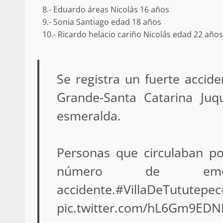
Poder Legislativo otorga medall
8.- Eduardo áreas Nicolás 16 años
Catalina Egaña” a cinco mujeres 
9.- Sonia Santiago edad 18 años
destacadas
10.- Ricardo helacio cariño Nicolás edad 22 años
10 marzo 2026
Se registra un fuerte accide
Grande-Santa Catarina Juqu
esmeralda.
Personas que circulaban po
Se normaliza la circulación vehic
altura del puente Templadera, 
número de emerg
Tapanatepec
22 octubre 2024
accidente.
#VillaDeTututepec
pic.twitter.com/hL6Gm9EDN