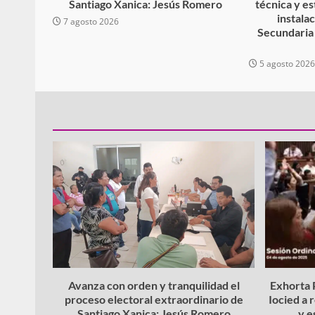
Santiago Xanica: Jesús Romero
técnica y es
instala
7 agosto 2026
Secundaria
5 agosto 202
Avanza con orden y tranquilidad el
Exhorta P
proceso electoral extraordinario de
Iocied a 
Santiago Xanica: Jesús Romero
y e