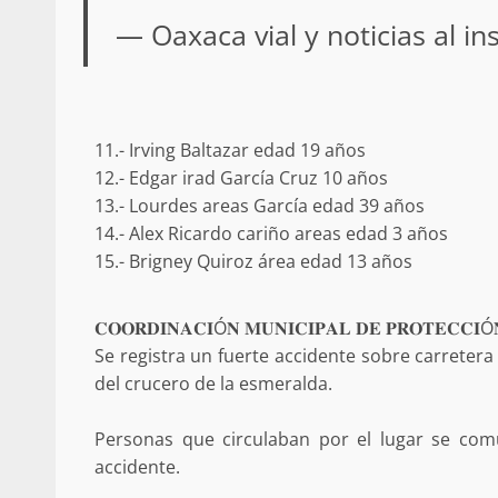
— Oaxaca vial y noticias al i
Secretaría de Gobier
11.- Irving Baltazar edad 19 años
presencia instituciona
12.- Edgar irad García Cruz 10 años
Mazatlán
13.- Lourdes areas García edad 39 años
14.- Alex Ricardo cariño areas edad 3 años
admin
20 julio 2026
15.- Brigney Quiroz área edad 13 años
𝐂𝐎𝐎𝐑𝐃𝐈𝐍𝐀𝐂𝐈Ó𝐍 𝐌𝐔𝐍𝐈𝐂𝐈𝐏𝐀𝐋 𝐃𝐄 𝐏𝐑𝐎𝐓𝐄𝐂𝐂𝐈Ó
Se registra un fuerte accidente sobre carretera 
del crucero de la esmeralda.
Despliega Gabinete d
Personas que circulaban por el lugar se co
operativos aéreos en l
accidente.
para reforzar la vi