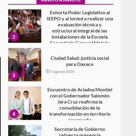
7 agosto 2026
Exhorta Poder Legislativo al
IEEPO y al Iocied a realizar una
evaluación técnica y
estructural integral de las
2
instalaciones de la Escuela
Secundaria General Moisés
Sáenz Garza
5 agosto 2026
Ciudad Salud: justicia social
para Oaxaca
5 agosto 2026
3
Encuentro de Ariadna Montiel
con el Gobernador Salomón
Jara Cruz reafirma la
consolidación de la
4
transformación en territorio
oaxaqueño
30 julio 2026
Secretaría de Gobierno
refuerza presencia