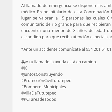
Al llamado de emergencia se disponen las am
búsqueda de persona 
médico Prehospitalario de esta Coordinación Mu
admin
17 septiembre 2025
lugar se valoran a 15 personas las cuales 6 
comunitario de rio grande para que recibieran
encuentra una menor de 8 años de edad que 
escondido para que reciba atención especializad
*Ante un accidente comunícate al 954 201 51 0
🚑A tu llamado la ayuda está en camino.
#JC
#JuntosConstruyendo
SE BUSCA A RECIÉ
#ProtecciónCivilTututepec
admin
17 octubre 2024
#BomberosMunicipales
#VillaDeTututepec
#PCTareadeTodos