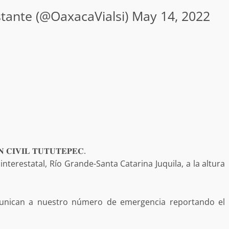
nstante (@OaxacaVialsi)
May 14, 2022
no refuerza
Avanza con orden y tranquilidad e
l en San Juan
proceso electoral extraordinario 
Santiago Xanica: Jesús Romero
admin
7 agosto 2026
 𝐂𝐈𝐕𝐈𝐋 𝐓𝐔𝐓𝐔𝐓𝐄𝐏𝐄𝐂.
interestatal, Río Grande-Santa Catarina Juquila, a la altura
e Seguridad
Detienen a Ernesto Ruffo en Baja
munican a nuestro número de emergencia reportando el
a Sierra Sur
California; FGR lo investiga por
gilancia y
presuntos delitos de delincuenci