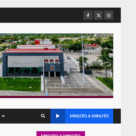
refuerza presencia
institucional en San Juan
Mazatlán
Facebook
Twitter
Instagram
5
20 julio 2026
Sanciona Municipio de Oaxaca
de Juárez caso de maltrato
animal tras denuncia ciudadana
6
16 julio 2026
Detienen a Ernesto Ruffo en
Baja California; FGR lo investiga
por presuntos delitos de
delincuencia organizada y
7
contrabando
16 julio 2026
Avanza con orden y
MINUTO A MINUTO
tranquilidad el proceso
electoral extraordinario de
Santiago Xanica: Jesús Romero
1
MINUTO A MINUTO