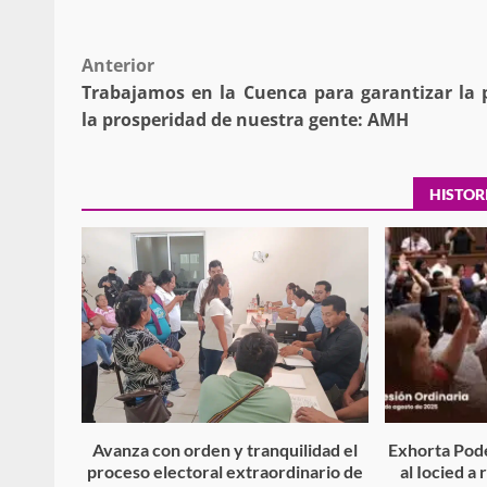
Post
Anterior
Policía Municipal frus
Trabajamos en la Cuenca para garantizar la 
navigation
violencia y auxilia a e
la prosperidad de nuestra gente: AMH
zona de Módulos del
Abasto
HISTOR
admin
27 enero 2026
Avanza con orden y tranquilidad el
Exhorta Pode
proceso electoral extraordinario de
al Iocied a