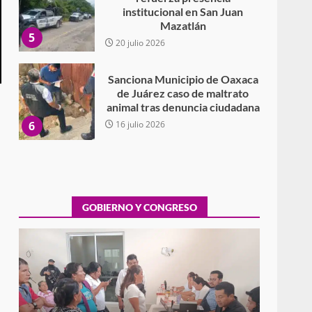
institucional en San Juan
Mazatlán
5
20 julio 2026
Sanciona Municipio de Oaxaca
de Juárez caso de maltrato
animal tras denuncia ciudadana
6
16 julio 2026
Detienen a Ernesto Ruffo en
Baja California; FGR lo investiga
por presuntos delitos de
delincuencia organizada y
GOBIERNO Y CONGRESO
7
contrabando
16 julio 2026
Avanza con orden y
tranquilidad el proceso
electoral extraordinario de
Santiago Xanica: Jesús Romero
Exhorta Poder Legislativo al IEEPO y al Iocied
1
a realizar una evaluación técnica y
7 agosto 2026