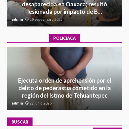
desaparecida en Oaxaca; resultó
lesionada por impacto de B…
admin
29 septiembre 2025
a
POLICIACA
Ejecuta orden de aprehensión por el
delito de pederastia cometido en la
región del Istmo de Tehuantepec
admin
22 junio 2026
a
BUSCAR