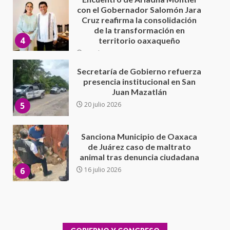
Secretaría de Gobierno refuerza
presencia institucional en San
Juan Mazatlán
5
20 julio 2026
Sanciona Municipio de Oaxaca
de Juárez caso de maltrato
animal tras denuncia ciudadana
6
16 julio 2026
Detienen a Ernesto Ruffo en Baja
California; FGR lo investiga por
presuntos delitos de
delincuencia organizada y
7
contrabando
16 julio 2026
Avanza con orden y tranquilidad
el proceso electoral
extraordinario de Santiago
Xanica: Jesús Romero