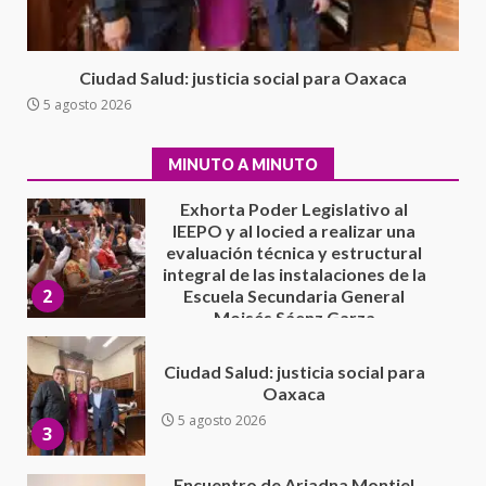
Xanica: Jesús Romero
1
7 agosto 2026
Exhorta Poder Legislativo al
Ciudad Salud: justicia social para Oaxaca
IEEPO y al Iocied a realizar una
5 agosto 2026
evaluación técnica y estructural
integral de las instalaciones de la
2
Escuela Secundaria General
MINUTO A MINUTO
Moisés Sáenz Garza
5 agosto 2026
Ciudad Salud: justicia social para
Oaxaca
5 agosto 2026
3
Encuentro de Ariadna Montiel
con el Gobernador Salomón Jara
Cruz reafirma la consolidación
de la transformación en
4
territorio oaxaqueño
30 julio 2026