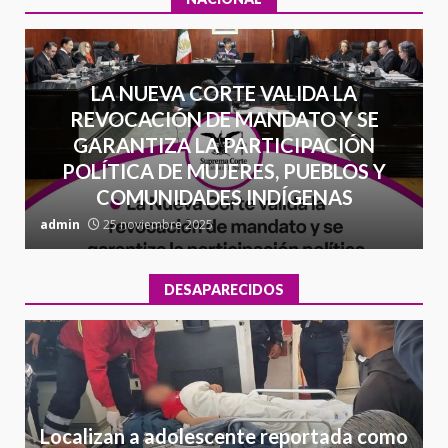
LA NUEVA CORTE VALIDA LA
REVOCACIÓN DE MANDATO Y SE
GARANTIZA LA PARTICIPACIÓN
POLÍTICA DE MUJERES, PUEBLOS Y
COMUNIDADES INDÍGENAS
admin
25 noviembre 2025
a
DESAPARECIDOS
Localizan a adolescente reportada como