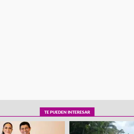
tra robo con
mpleada en la
Secretaría de Gobierno refuerza
 Mercado de
presencia institucional en San Jua
Mazatlán
admin
20 julio 2026
TE PUEDEN INTERESAR