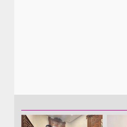
Policía Municipal frus
violencia y auxilia a e
zona de Módulos del
Abasto
admin
27 enero 2026