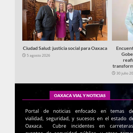
Ciudad Salud: justicia social para Oaxaca
Encuent
Gobe
5 agosto 2026
reaf
transform
30 julio 2
OAXACA VIAL Y NOTICIAS
Portal de noticias enfocado en temas d
vialidad, seguridad, y sucesos en el estado d
Oaxaca. Cubre incidentes en carreteras