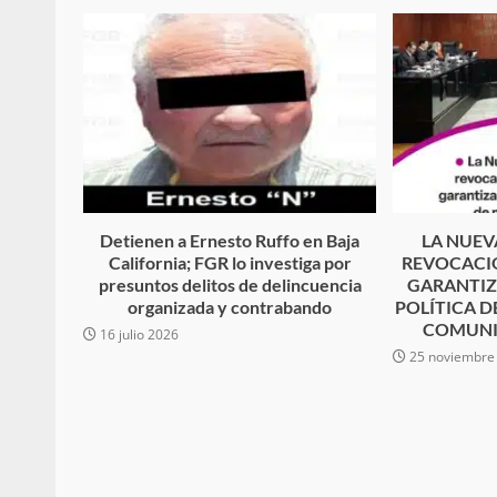
Detienen a Ernesto R
California; FGR lo in
presuntos delitos de 
organizada y con
admin
16 julio 2026
Detienen a Ernesto Ruffo en Baja
LA NUEV
California; FGR lo investiga por
REVOCACI
presuntos delitos de delincuencia
GARANTIZ
organizada y contrabando
POLÍTICA D
COMUNI
16 julio 2026
25 noviembre
Despliega Gabinete d
operativos aéreos en l
para reforzar la vi