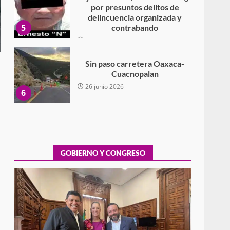
por presuntos delitos de
delincuencia organizada y
5
contrabando
16 julio 2026
Sin paso carretera Oaxaca-
Cuacnopalan
26 junio 2026
6
Ejecuta orden de aprehensión
por el delito de pederastia
cometido en la región del Istmo
de Tehuantepec
GOBIERNO Y CONGRESO
7
22 junio 2026
Ciudad Salud: justicia social
para Oaxaca
5 agosto 2026
1