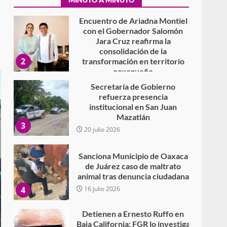
Encuentro de Ariadna Montiel
con el Gobernador Salomón
Jara Cruz reafirma la
consolidación de la
2
transformación en territorio
oaxaqueño
30 julio 2026
Secretaría de Gobierno
refuerza presencia
institucional en San Juan
Mazatlán
3
20 julio 2026
Sanciona Municipio de Oaxaca
de Juárez caso de maltrato
animal tras denuncia ciudadana
4
16 julio 2026
Detienen a Ernesto Ruffo en
Baja California; FGR lo investiga