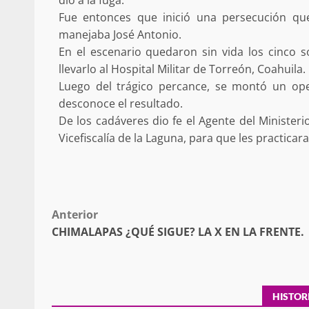
dio a la fuga.
ANUNCIA SENADOR ANTONINO
Fue entonces que inició una persecución que 
REFORMA ESTRUCTURAL AL IS
manejaba José Antonio.
MATERIA DE PENSIONES Y CO
En el escenario quedaron sin vida los cinco s
20 febrero 2026
llevarlo al Hospital Militar de Torreón, Coahuila.
Luego del trágico percance, se montó un oper
desconoce el resultado.
De los cadáveres dio fe el Agente del Ministeri
Vicefiscalía de la Laguna, para que les practicara
Se normaliza la circulación vehic
Post
Anterior
altura del puente Templadera, 
CHIMALAPAS ¿QUÉ SIGUE? LA X EN LA FRENTE.
Tapanatepec
navigation
22 octubre 2024
HISTOR