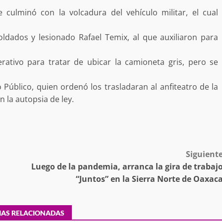
 MORALES
culminó con la volcadura del vehículo militar, el cual
SSTE EN
NCUBINATO
Ciudad Salud: justicia social para Oaxaca
oldados y lesionado Rafael Temix, al que auxiliaron para
5 agosto 2026
ativo para tratar de ubicar la camioneta gris, pero se
o Público, quien ordenó los trasladaran al anfiteatro de la
n la autopsia de ley.
ular a la
Siguient
San Pedro
¡Histórico! Bukele elimina el presupuesto a
Luego de la pandemia, arranca la gira de trabaj
los partidos políticos.
“Juntos” en la Sierra Norte de Oaxac
30 enero 2025
IAS RELACIONADAS