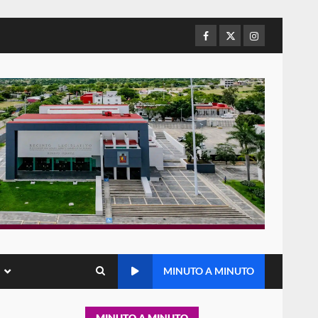
Baja California; FGR lo investiga
por presuntos delitos de
delincuencia organizada y
Facebook
Twitter
Instagram
5
contrabando
16 julio 2026
Sin paso carretera Oaxaca-
Cuacnopalan
26 junio 2026
6
Ejecuta orden de aprehensión
por el delito de pederastia
cometido en la región del Istmo
de Tehuantepec
7
22 junio 2026
MINUTO A MINUTO
Ciudad Salud: justicia social
para Oaxaca
5 agosto 2026
1
MINUTO A MINUTO