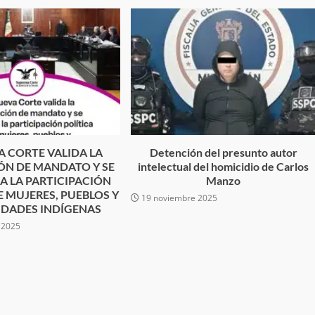
uffo en Baja
vestiga por
delincuencia
Ciudad Salud: justicia social para
trabando
Oaxaca
admin
5 agosto 2026
A CORTE VALIDA LA
Detención del presunto autor
ÓN DE MANDATO Y SE
intelectual del homicidio de Carlos
A LA PARTICIPACIÓN
Manzo
E MUJERES, PUEBLOS Y
19 noviembre 2025
DADES INDÍGENAS
 2025
e Seguridad
Detienen a Ernesto Ruffo en Baja
a Sierra Sur
California; FGR lo investiga por
gilancia y
presuntos delitos de delincuenci