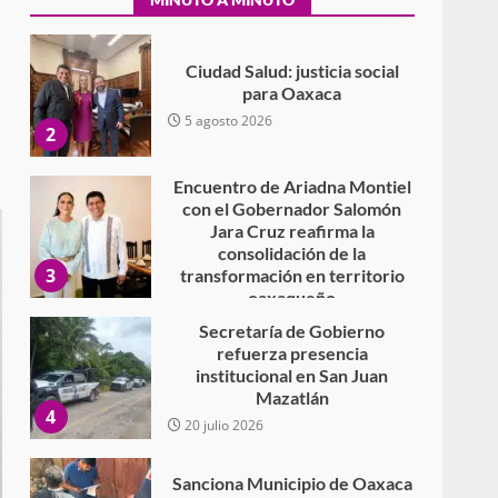
Secundaria General Moisés
Sáenz Garza
5 agosto 2026
Ciudad Salud: justicia social
para Oaxaca
5 agosto 2026
2
Encuentro de Ariadna Montiel
con el Gobernador Salomón
Jara Cruz reafirma la
consolidación de la
3
transformación en territorio
oaxaqueño
30 julio 2026
Secretaría de Gobierno
refuerza presencia
institucional en San Juan
Mazatlán
4
20 julio 2026
Sanciona Municipio de Oaxaca
de Juárez caso de maltrato