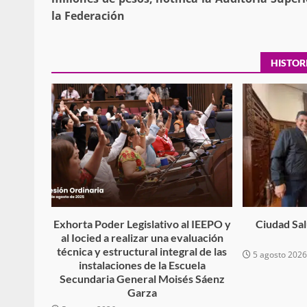
la Federación
Policía Municipal frus
HISTOR
violencia y auxilia a e
zona de Módulos del
Abasto
admin
27 enero 2026
Exhorta Poder Legislativo al IEEPO y
Ciudad Salu
al Iocied a realizar una evaluación
técnica y estructural integral de las
5 agosto 202
instalaciones de la Escuela
Secundaria General Moisés Sáenz
Garza