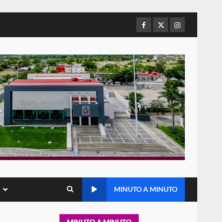
de Juárez caso de maltrato
animal tras denuncia ciudadana
5
16 julio 2026
Facebook
Twitter
Instagram
Detienen a Ernesto Ruffo en
Baja California; FGR lo investiga
por presuntos delitos de
delincuencia organizada y
6
contrabando
16 julio 2026
Sin paso carretera Oaxaca-
Cuacnopalan
26 junio 2026
7
Exhorta Poder Legislativo al
IEEPO y al Iocied a realizar una
MINUTO A MINUTO
evaluación técnica y
estructural integral de las
1
instalaciones de la Escuela
MINUTO A MINUTO