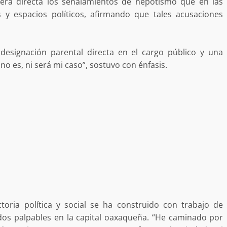
era directa los señalamientos de nepotismo que en las
estructural integral de las instalaciones de la
 y espacios políticos, afirmando que tales acusaciones
 estar del
Escuela Secundaria General Moisés Sáenz
lero
Garza
5 agosto 2026
esignación parental directa en el cargo público y una
no es, ni será mi caso”, sostuvo con énfasis.
ular a la
San Pedro
¡Histórico! Bukele elimina el presupuesto a
los partidos políticos.
30 enero 2025
toria política y social se ha construido con trabajo de
tados palpables en la capital oaxaqueña. “He caminado por