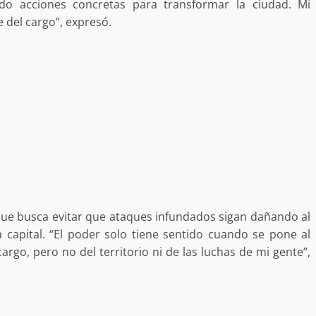
ndo acciones concretas para transformar la ciudad. Mi
 del cargo”, expresó.
Exhorta Poder Legislativo al IEEP
y al Iocied a realizar una evaluació
técnica y estructural integral de l
e Oaxaca de
instalaciones de la Escuela
o animal tras
Secundaria General Moisés Sáen
adana
Garza
admin
5 agosto 2026
 que busca evitar que ataques infundados sigan dañando al
capital. “El poder solo tiene sentido cuando se pone al
argo, pero no del territorio ni de las luchas de mi gente”,
e Seguridad
Detienen a Ernesto Ruffo en Baja
a Sierra Sur
California; FGR lo investiga por
gilancia y
presuntos delitos de delincuenci