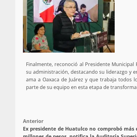
búsqueda de persona 
admin
17 septiembre 2025
Finalmente, reconoció al Presidente Municipal 
su administración, destacando su liderazgo y e
ama a Oaxaca de Juárez y que trabaja todos l
parte de su equipo en esta etapa de transformac
SE BUSCA A RECIÉ
admin
17 octubre 2024
Post
Anterior
Ex presidente de Huatulco no comprobó más 
navigation
millones de pesos, notifica la Auditoría Superi