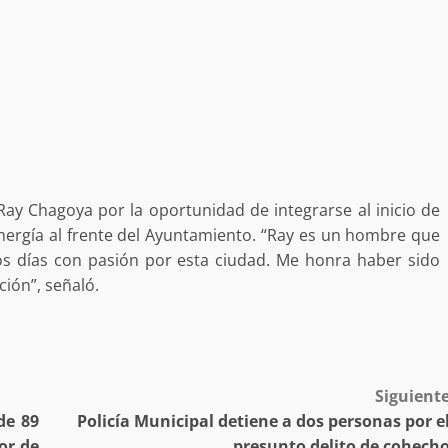
desaparecida
organizada y contrabando
admin
16 julio 2026
Ray Chagoya por la oportunidad de integrarse al inicio de
nergía al frente del Ayuntamiento. “Ray es un hombre que
os días con pasión por esta ciudad. Me honra haber sido
Ejecuta orden de aprehensión por 
ión”, señaló.
delito de pederastia cometido en l
N NACIDA.
región del Istmo de Tehuantepec
admin
22 junio 2026
Siguient
de 89
Policía Municipal detiene a dos personas por e
or de
presunto delito de cohech