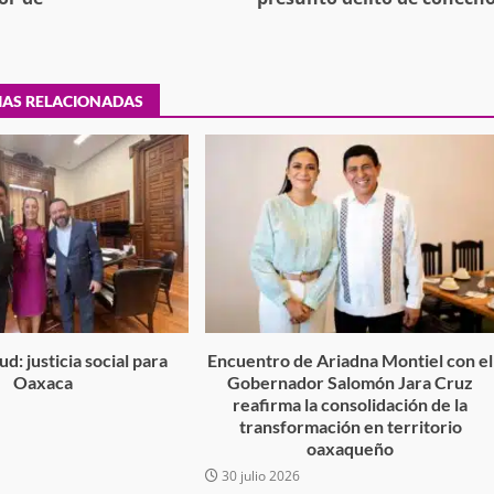
tra robo con
IAS RELACIONADAS
mpleada en la
Secretaría de Gobierno refuerza
 Mercado de
presencia institucional en San Jua
Mazatlán
admin
20 julio 2026
d: justicia social para
Encuentro de Ariadna Montiel con el
Oaxaca
Gobernador Salomón Jara Cruz
reafirma la consolidación de la
6
transformación en territorio
oaxaqueño
30 julio 2026