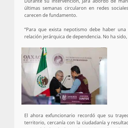
Durante su intervención, Jara abordó de man
últimas semanas circularon en redes sociales
Respaldar la Reforma Electoral es
lado del pueblo: Tania Cabal
carecen de fundamento.
5 marzo 2026
“Para que exista nepotismo debe haber una d
relación jerárquica de dependencia. No ha sido, 
Se normaliza la circulación vehic
altura del puente Templadera, 
Tapanatepec
22 octubre 2024
El ahora exfuncionario recordó que su trayec
territorio, cercanía con la ciudadanía y resul