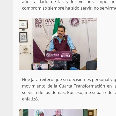
años al lado de las y los vecinos, impulsa
compromiso siempre ha sido servir, no servirme
Sanciona Municipio d
Juárez caso de maltrat
denuncia ciud
admin
16 julio 2026
Noé Jara reiteró que su decisión es personal y
movimiento de la Cuarta Transformación en la 
servicio de los demás. Por eso, me separo del c
enfatizó.
Despliega Gabinete d
operativos aéreos en l
para reforzar la vi