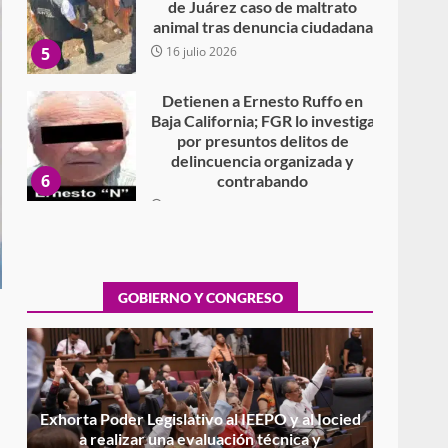
animal tras denuncia ciudadana
5
16 julio 2026
Detienen a Ernesto Ruffo en
Baja California; FGR lo investiga
por presuntos delitos de
delincuencia organizada y
6
contrabando
16 julio 2026
Sin paso carretera Oaxaca-
Cuacnopalan
26 junio 2026
7
GOBIERNO Y CONGRESO
Exhorta Poder Legislativo al
IEEPO y al Iocied a realizar una
evaluación técnica y
estructural integral de las
1
instalaciones de la Escuela
Secundaria General Moisés