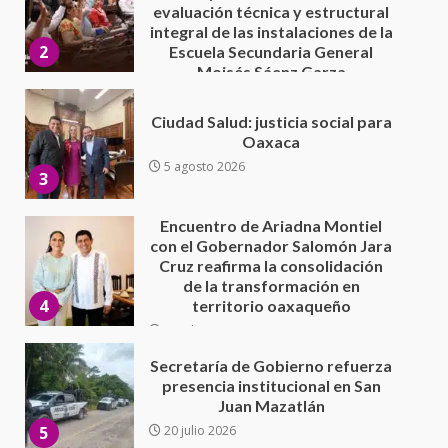
Oaxaca
5 agosto 2026
3
Encuentro de Ariadna Montiel
con el Gobernador Salomón Jara
Cruz reafirma la consolidación
de la transformación en
4
territorio oaxaqueño
30 julio 2026
Secretaría de Gobierno refuerza
presencia institucional en San
Juan Mazatlán
5
20 julio 2026
Sanciona Municipio de Oaxaca
de Juárez caso de maltrato
animal tras denuncia ciudadana
6
16 julio 2026