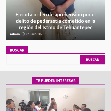
Ejecuta orden de aprehensión por el
delito de pederastia cometido en la
región del Istmo de Tehuantepec
admin
22 junio 2026
a
BUSCAR
BUSCAR
TE PUEDEN INTERESAR