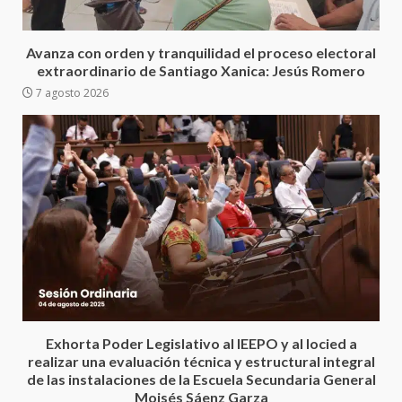
Ciudad Salud: justicia social para
Oaxaca
5 agosto 2026
3
Avanza con orden y tranquilidad el proceso electoral
extraordinario de Santiago Xanica: Jesús Romero
7 agosto 2026
Encuentro de Ariadna Montiel
con el Gobernador Salomón Jara
Cruz reafirma la consolidación
de la transformación en
4
territorio oaxaqueño
30 julio 2026
Secretaría de Gobierno refuerza
presencia institucional en San
Juan Mazatlán
5
20 julio 2026
Sanciona Municipio de Oaxaca
Exhorta Poder Legislativo al IEEPO y al Iocied a
de Juárez caso de maltrato
realizar una evaluación técnica y estructural integral
animal tras denuncia ciudadana
de las instalaciones de la Escuela Secundaria General
6
16 julio 2026
Moisés Sáenz Garza