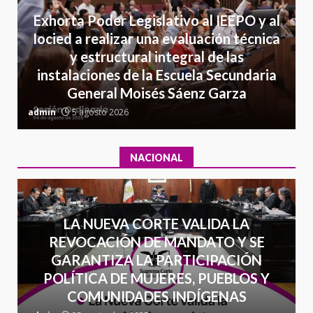
Detienen a Ernesto Ruffo en Baja
Exhorta Poder Legislativo al IEEPO y al
California; FGR lo investiga por
Iocied a realizar una evaluación técnica
presuntos delitos de
y estructural integral de las
delincuencia organizada y
7
instalaciones de la Escuela Secundaria
contrabando
General Moisés Sáenz Garza
16 julio 2026
C
admin
5 agosto 2026
a
NACIONAL
LA NUEVA CORTE VALIDA LA
REVOCACIÓN DE MANDATO Y SE
GARANTIZA LA PARTICIPACIÓN
POLÍTICA DE MUJERES, PUEBLOS Y
COMUNIDADES INDÍGENAS