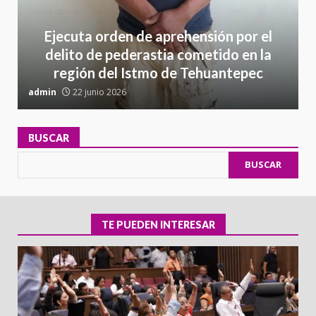
Ejecuta orden de aprehensión por el
delito de pederastia cometido en la
región del Istmo de Tehuantepec
admin
22 junio 2026
a
BUSCAR
BUSCAR
TE PUEDEN INTERESAR