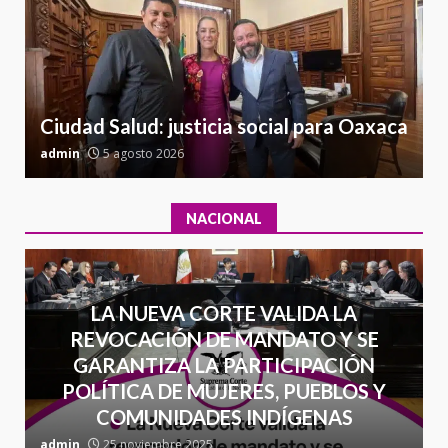
l
Sin paso carretera Oaxaca-
a
Cuacnopalan
26 junio 2026
7
Ciudad Salud: justicia social para Oaxaca
admin
5 agosto 2026
a
NACIONAL
LA NUEVA CORTE VALIDA LA
REVOCACIÓN DE MANDATO Y SE
GARANTIZA LA PARTICIPACIÓN
POLÍTICA DE MUJERES, PUEBLOS Y
COMUNIDADES INDÍGENAS
admin
25 noviembre 2025
a