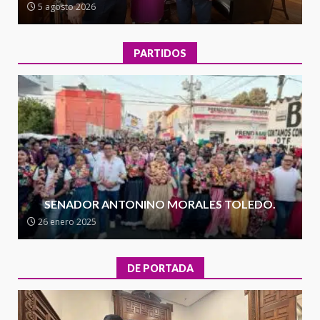
5 agosto 2026
de la transformación en
3
territorio oaxaqueño
30 julio 2026
PARTIDOS
Secretaría de Gobierno refuerza
presencia institucional en San
Juan Mazatlán
4
20 julio 2026
Sanciona Municipio de Oaxaca
de Juárez caso de maltrato
animal tras denuncia ciudadana
SENADOR ANTONINO MORALES TOLEDO.
5
16 julio 2026
26 enero 2025
Detienen a Ernesto Ruffo en Baja
California; FGR lo investiga por
DE PORTADA
presuntos delitos de
delincuencia organizada y
6
contrabando
16 julio 2026