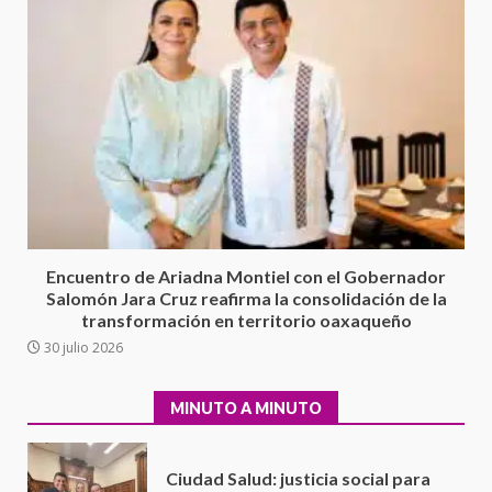
16 julio 2026
Sin paso carretera Oaxaca-
Cuacnopalan
26 junio 2026
7
Exhorta Poder Legislativo al
IEEPO y al Iocied a realizar una
evaluación técnica y estructural
integral de las instalaciones de la
1
Escuela Secundaria General
Encuentro de Ariadna Montiel con el Gobernador
Moisés Sáenz Garza
Salomón Jara Cruz reafirma la consolidación de la
5 agosto 2026
transformación en territorio oaxaqueño
Ciudad Salud: justicia social para
30 julio 2026
Oaxaca
5 agosto 2026
2
MINUTO A MINUTO
Encuentro de Ariadna Montiel
con el Gobernador Salomón Jara