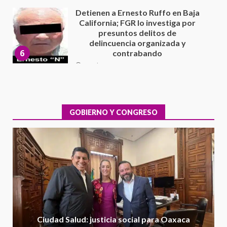
16 julio 2026
Sin paso carretera Oaxaca-
Cuacnopalan
26 junio 2026
7
Exhorta Poder Legislativo al
IEEPO y al Iocied a realizar una
evaluación técnica y estructural
integral de las instalaciones de la
GOBIERNO Y CONGRESO
1
Escuela Secundaria General
Moisés Sáenz Garza
5 agosto 2026
Ciudad Salud: justicia social para
Oaxaca
5 agosto 2026
2
Encuentro de Ariadna Montiel
con el Gobernador Salomón Jara
Ciudad Salud: justicia social para Oaxaca
Cruz reafirma la consolidación