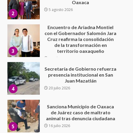
Cruz reafirma la consolidación
de la transformación en
3
territorio oaxaqueño
30 julio 2026
Secretaría de Gobierno refuerza
presencia institucional en San
Juan Mazatlán
4
20 julio 2026
Sanciona Municipio de Oaxaca
de Juárez caso de maltrato
animal tras denuncia ciudadana
5
16 julio 2026
Detienen a Ernesto Ruffo en Baja
California; FGR lo investiga por
presuntos delitos de
delincuencia organizada y
6
contrabando