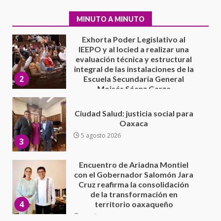
integral de las instalaciones de la
2
Escuela Secundaria General
MINUTO A MINUTO
Moisés Sáenz Garza
5 agosto 2026
Ciudad Salud: justicia social para
Oaxaca
5 agosto 2026
3
Encuentro de Ariadna Montiel
con el Gobernador Salomón Jara
Cruz reafirma la consolidación
de la transformación en
4
territorio oaxaqueño
30 julio 2026
Secretaría de Gobierno refuerza
presencia institucional en San
Juan Mazatlán
5
20 julio 2026