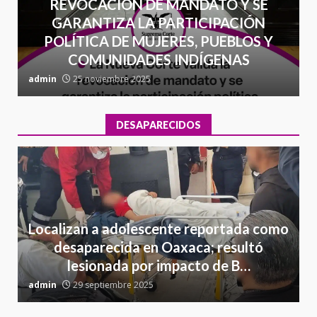
REVOCACIÓN DE MANDATO Y SE
GARANTIZA LA PARTICIPACIÓN
POLÍTICA DE MUJERES, PUEBLOS Y
COMUNIDADES INDÍGENAS
admin
25 noviembre 2025
a
DESAPARECIDOS
Localizan a adolescente reportada como
desaparecida en Oaxaca; resultó
lesionada por impacto de B…
admin
29 septiembre 2025
a