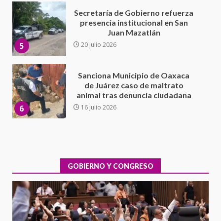
Sanciona Municipio de Oaxaca
de Juárez caso de maltrato
animal tras denuncia ciudadana
6
16 julio 2026
Detienen a Ernesto Ruffo en Baja
California; FGR lo investiga por
presuntos delitos de
delincuencia organizada y
7
contrabando
16 julio 2026
Avanza con orden y tranquilidad
el proceso electoral
extraordinario de Santiago
Xanica: Jesús Romero
GOBIERNO Y CONGRESO
1
7 agosto 2026
Exhorta Poder Legislativo al
IEEPO y al Iocied a realizar una
evaluación técnica y estructural