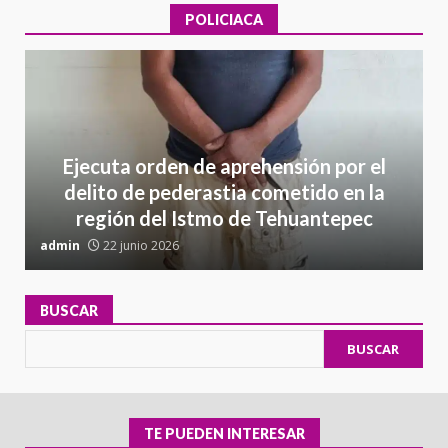
POLICIACA
Ejecuta orden de aprehensión por el
delito de pederastia cometido en la
región del Istmo de Tehuantepec
admin
22 junio 2026
a
BUSCAR
BUSCAR
TE PUEDEN INTERESAR