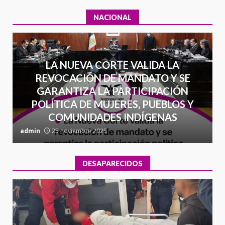
NACIONAL
LA NUEVA CORTE VALIDA LA
REVOCACIÓN DE MANDATO Y SE
GARANTIZA LA PARTICIPACIÓN
POLÍTICA DE MUJERES, PUEBLOS Y
COMUNIDADES INDÍGENAS
admin
25 noviembre 2025
a
DESAPARECIDOS