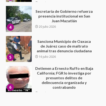
Sanciona Municipio de Oaxaca
de Juárez caso de maltrato
animal tras denuncia ciudadana
5
16 julio 2026
Detienen a Ernesto Ruffo en Baja
California; FGR lo investiga por
presuntos delitos de
delincuencia organizada y
6
contrabando
16 julio 2026
Sin paso carretera Oaxaca-
Cuacnopalan
26 junio 2026
7
Exhorta Poder Legislativo al
IEEPO y al Iocied a realizar una