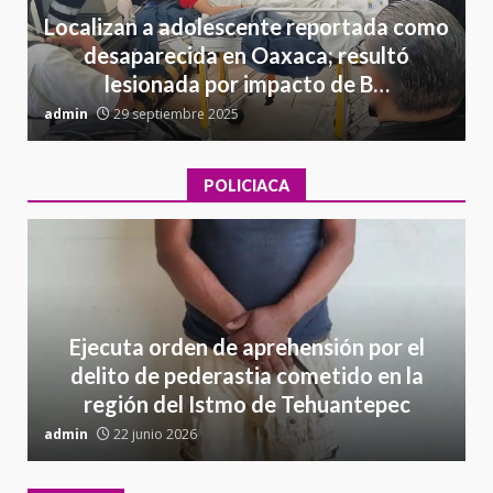
Localizan a adolescente reportada como
desaparecida en Oaxaca; resultó
lesionada por impacto de B…
admin
29 septiembre 2025
a
POLICIACA
Ejecuta orden de aprehensión por el
delito de pederastia cometido en la
región del Istmo de Tehuantepec
admin
22 junio 2026
a