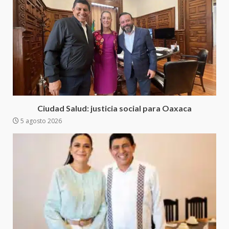
Sanciona Municipio de Oaxaca
de Juárez caso de maltrato
animal tras denuncia ciudadana
5
16 julio 2026
Detienen a Ernesto Ruffo en Baja
California; FGR lo investiga por
presuntos delitos de
Ciudad Salud: justicia social para Oaxaca
delincuencia organizada y
5 agosto 2026
6
contrabando
16 julio 2026
Sin paso carretera Oaxaca-
Cuacnopalan
26 junio 2026
7
Exhorta Poder Legislativo al
IEEPO y al Iocied a realizar una