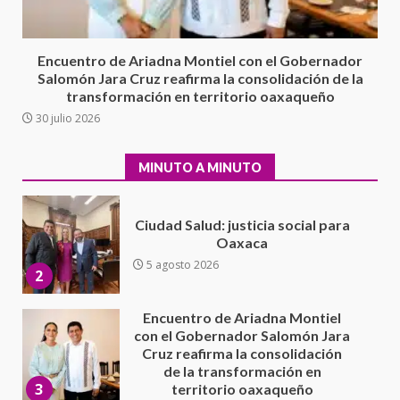
evaluación técnica y estructural
integral de las instalaciones de la
1
Escuela Secundaria General
Encuentro de Ariadna Montiel con el Gobernador
Moisés Sáenz Garza
Salomón Jara Cruz reafirma la consolidación de la
5 agosto 2026
transformación en territorio oaxaqueño
Ciudad Salud: justicia social para
30 julio 2026
Oaxaca
5 agosto 2026
2
MINUTO A MINUTO
Encuentro de Ariadna Montiel
con el Gobernador Salomón Jara
Cruz reafirma la consolidación
de la transformación en
3
territorio oaxaqueño
30 julio 2026
Secretaría de Gobierno refuerza
presencia institucional en San
Juan Mazatlán
4
20 julio 2026