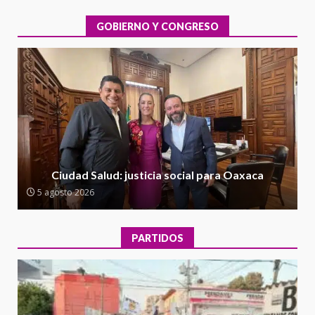
evaluación técnica y estructural
integral de las instalaciones de la
GOBIERNO Y CONGRESO
1
Escuela Secundaria General
Moisés Sáenz Garza
5 agosto 2026
Ciudad Salud: justicia social para
Oaxaca
5 agosto 2026
2
Encuentro de Ariadna Montiel
con el Gobernador Salomón Jara
Ciudad Salud: justicia social para Oaxaca
Cruz reafirma la consolidación
5 agosto 2026
de la transformación en
3
territorio oaxaqueño
30 julio 2026
PARTIDOS
Secretaría de Gobierno refuerza
presencia institucional en San
Juan Mazatlán
4
20 julio 2026