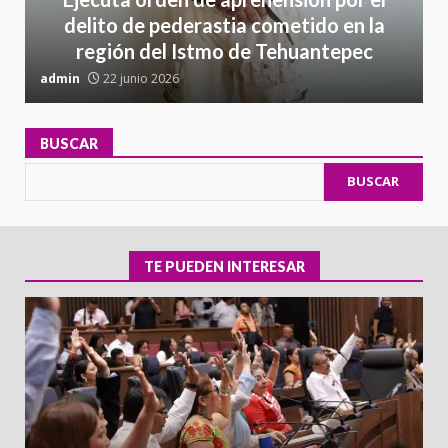
delito de pederastia cometido en la
región del Istmo de Tehuantepec
admin
22 junio 2026
a
BUSCAR
BUSCAR
TE PUEDEN INTERESAR