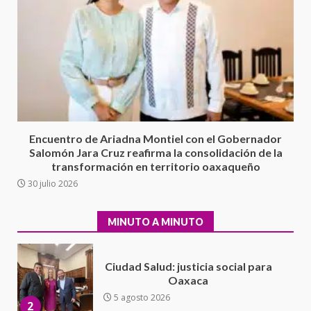
Sin paso carretera Oaxaca-
Cuacnopalan
26 junio 2026
7
Exhorta Poder Legislativo al
IEEPO y al Iocied a realizar una
evaluación técnica y estructural
integral de las instalaciones de la
1
Escuela Secundaria General
Encuentro de Ariadna Montiel con el Gobernador
Moisés Sáenz Garza
Salomón Jara Cruz reafirma la consolidación de la
5 agosto 2026
transformación en territorio oaxaqueño
Ciudad Salud: justicia social para
30 julio 2026
Oaxaca
5 agosto 2026
2
MINUTO A MINUTO
Encuentro de Ariadna Montiel
con el Gobernador Salomón Jara
Cruz reafirma la consolidación
de la transformación en
3
territorio oaxaqueño