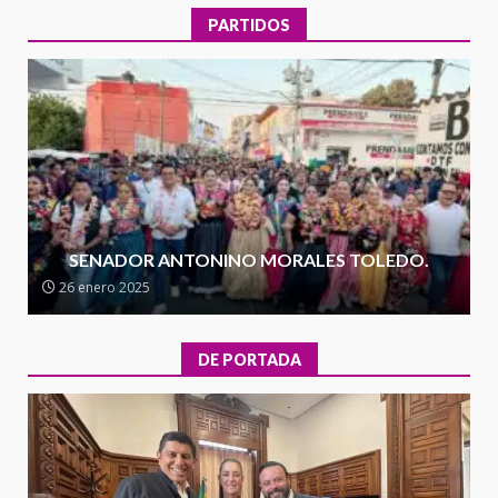
30 julio 2026
PARTIDOS
Secretaría de Gobierno refuerza
presencia institucional en San
Juan Mazatlán
4
20 julio 2026
Sanciona Municipio de Oaxaca
de Juárez caso de maltrato
animal tras denuncia ciudadana
SENADOR ANTONINO MORALES TOLEDO.
5
16 julio 2026
26 enero 2025
Detienen a Ernesto Ruffo en Baja
California; FGR lo investiga por
DE PORTADA
presuntos delitos de
delincuencia organizada y
6
contrabando
16 julio 2026
l
Sin paso carretera Oaxaca-
a