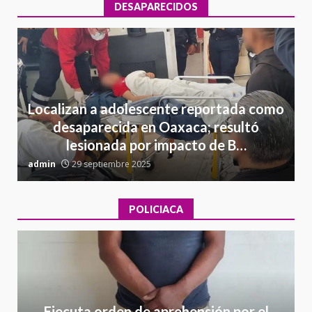
DESAPARECIDOS
Localizan a adolescente reportada como
desaparecida en Oaxaca; resultó
lesionada por impacto de B…
admin
29 septiembre 2025
a
POLICIACA
Ejecuta orden de aprehensión por el