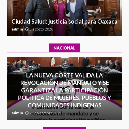
Cuacnopalan
26 junio 2026
7
Ciudad Salud: justicia social para Oaxaca
admin
5 agosto 2026
a
NACIONAL
LA NUEVA CORTE VALIDA LA
REVOCACIÓN DE MANDATO Y SE
GARANTIZA LA PARTICIPACIÓN
POLÍTICA DE MUJERES, PUEBLOS Y
COMUNIDADES INDÍGENAS
admin
25 noviembre 2025
a