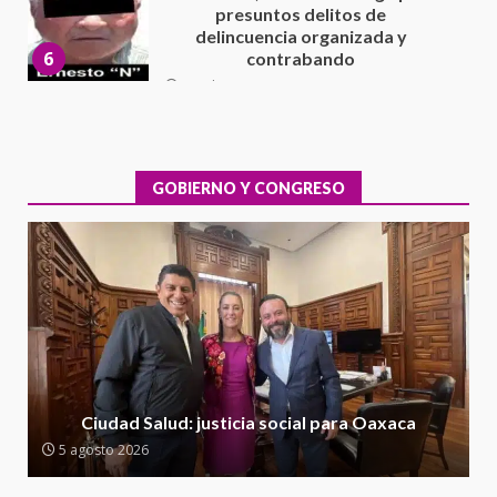
Cuacnopalan
26 junio 2026
7
Exhorta Poder Legislativo al
IEEPO y al Iocied a realizar una
evaluación técnica y estructural
integral de las instalaciones de la
GOBIERNO Y CONGRESO
1
Escuela Secundaria General
Moisés Sáenz Garza
5 agosto 2026
Ciudad Salud: justicia social para
Oaxaca
5 agosto 2026
2
Encuentro de Ariadna Montiel
con el Gobernador Salomón Jara
Ciudad Salud: justicia social para Oaxaca
Cruz reafirma la consolidación
5 agosto 2026
de la transformación en
3
territorio oaxaqueño