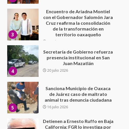
30 julio 2026
Secretaría de Gobierno refuerza
presencia institucional en San
Juan Mazatlán
4
20 julio 2026
Sanciona Municipio de Oaxaca
de Juárez caso de maltrato
animal tras denuncia ciudadana
5
16 julio 2026
Detienen a Ernesto Ruffo en Baja
California; FGR lo investiga por
presuntos delitos de
delincuencia organizada y
6
contrabando
16 julio 2026
Sin paso carretera Oaxaca-