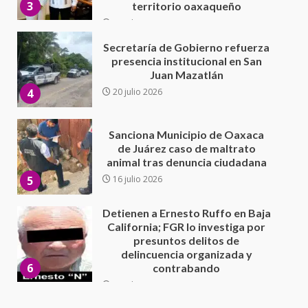
4
20 julio 2026
Sanciona Municipio de Oaxaca
de Juárez caso de maltrato
animal tras denuncia ciudadana
5
16 julio 2026
Detienen a Ernesto Ruffo en Baja
California; FGR lo investiga por
presuntos delitos de
delincuencia organizada y
6
contrabando
16 julio 2026
Sin paso carretera Oaxaca-
Cuacnopalan
26 junio 2026
7
Exhorta Poder Legislativo al