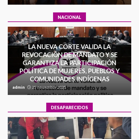
NACIONAL
LA NUEVA CORTE VALIDA LA
REVOCACIÓN DE MANDATO Y SE
GARANTIZA LA PARTICIPACIÓN
POLÍTICA DE MUJERES, PUEBLOS Y
COMUNIDADES INDÍGENAS
admin
25 noviembre 2025
a
DESAPARECIDOS