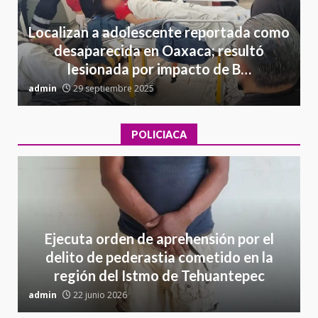
Localizan a adolescente reportada como
desaparecida en Oaxaca; resultó
lesionada por impacto de B…
admin
29 septiembre 2025
a
POLICIACA
Ejecuta orden de aprehensión por el
delito de pederastia cometido en la
región del Istmo de Tehuantepec
admin
22 junio 2026
a