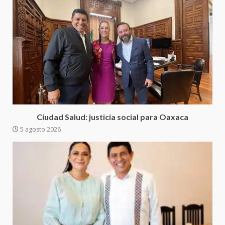
4
20 julio 2026
Sanciona Municipio de Oaxaca
de Juárez caso de maltrato
animal tras denuncia ciudadana
5
16 julio 2026
Detienen a Ernesto Ruffo en Baja
California; FGR lo investiga por
presuntos delitos de
Ciudad Salud: justicia social para Oaxaca
delincuencia organizada y
5 agosto 2026
6
contrabando
16 julio 2026
Sin paso carretera Oaxaca-
Cuacnopalan
26 junio 2026
7
Exhorta Poder Legislativo al