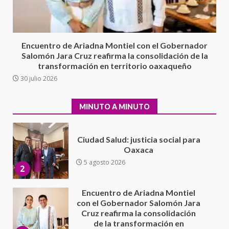
IEEPO y al Iocied a realizar una
evaluación técnica y estructural
integral de las instalaciones de la
1
Escuela Secundaria General
Encuentro de Ariadna Montiel con el Gobernador
Moisés Sáenz Garza
Salomón Jara Cruz reafirma la consolidación de la
5 agosto 2026
transformación en territorio oaxaqueño
Ciudad Salud: justicia social para
30 julio 2026
Oaxaca
5 agosto 2026
2
MINUTO A MINUTO
Encuentro de Ariadna Montiel
con el Gobernador Salomón Jara
Cruz reafirma la consolidación
de la transformación en
3
territorio oaxaqueño
30 julio 2026
Secretaría de Gobierno refuerza
presencia institucional en San
Juan Mazatlán