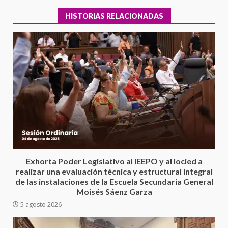
HISTORIAS RELACIONADAS
Encuentro de Ariadna Montiel
con el Gobernador Salomón Jara
Cruz reafirma la consolidación
Exhorta Poder Legislativo al IEEPO y al Iocied a
de la transformación en
3
realizar una evaluación técnica y estructural integral
territorio oaxaqueño
de las instalaciones de la Escuela Secundaria General
30 julio 2026
Moisés Sáenz Garza
Secretaría de Gobierno refuerza
5 agosto 2026
presencia institucional en San
Juan Mazatlán