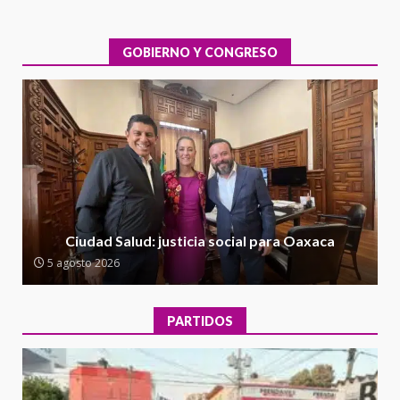
IEEPO y al Iocied a realizar una
evaluación técnica y estructural
integral de las instalaciones de la
GOBIERNO Y CONGRESO
1
Escuela Secundaria General
Moisés Sáenz Garza
5 agosto 2026
Ciudad Salud: justicia social para
Oaxaca
5 agosto 2026
2
Encuentro de Ariadna Montiel
con el Gobernador Salomón Jara
Ciudad Salud: justicia social para Oaxaca
Cruz reafirma la consolidación
5 agosto 2026
de la transformación en
3
territorio oaxaqueño
30 julio 2026
PARTIDOS
Secretaría de Gobierno refuerza
presencia institucional en San
Juan Mazatlán
20 julio 2026