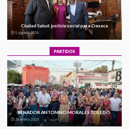
5 agosto 2026
2
Encuentro de Ariadna Montiel
con el Gobernador Salomón Jara
Ciudad Salud: justicia social para Oaxaca
Cruz reafirma la consolidación
5 agosto 2026
de la transformación en
3
territorio oaxaqueño
30 julio 2026
PARTIDOS
Secretaría de Gobierno refuerza
presencia institucional en San
Juan Mazatlán
4
20 julio 2026
Sanciona Municipio de Oaxaca
de Juárez caso de maltrato
animal tras denuncia ciudadana
SENADOR ANTONINO MORALES TOLEDO.
5
16 julio 2026
26 enero 2025
Detienen a Ernesto Ruffo en Baja