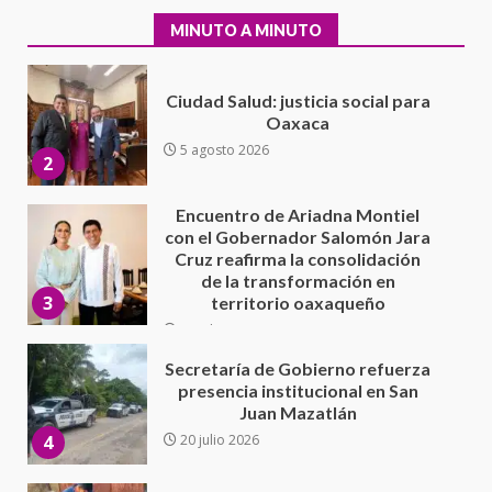
5 agosto 2026
2
MINUTO A MINUTO
Encuentro de Ariadna Montiel
con el Gobernador Salomón Jara
Cruz reafirma la consolidación
de la transformación en
3
territorio oaxaqueño
30 julio 2026
Secretaría de Gobierno refuerza
presencia institucional en San
Juan Mazatlán
4
20 julio 2026
Sanciona Municipio de Oaxaca
de Juárez caso de maltrato
animal tras denuncia ciudadana
5
16 julio 2026