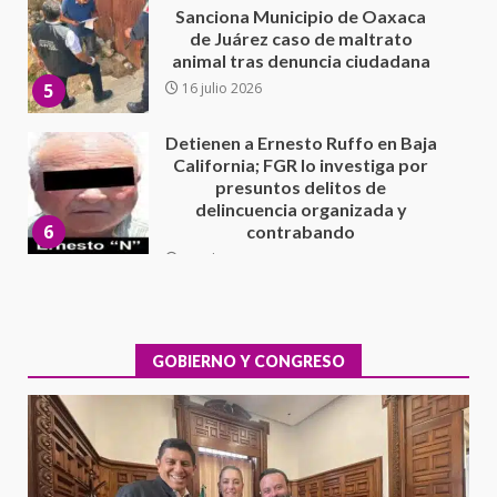
Detienen a Ernesto Ruffo en Baja
California; FGR lo investiga por
presuntos delitos de
delincuencia organizada y
6
contrabando
16 julio 2026
Sin paso carretera Oaxaca-
Cuacnopalan
26 junio 2026
7
Exhorta Poder Legislativo al
IEEPO y al Iocied a realizar una
evaluación técnica y estructural
integral de las instalaciones de la
GOBIERNO Y CONGRESO
1
Escuela Secundaria General
Moisés Sáenz Garza
5 agosto 2026
Ciudad Salud: justicia social para
Oaxaca