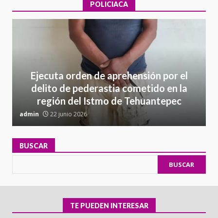
POLICIACA
Ejecuta orden de aprehensión por el
delito de pederastia cometido en la
región del Istmo de Tehuantepec
admin
22 junio 2026
a
BUSCAR
BUSCAR
TE PUEDEN INTERESAR