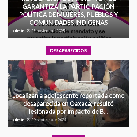
GARANTIZA LA PARTICIPACIÓN
POLÍTICA DE MUJERES, PUEBLOS Y
COMUNIDADES INDÍGENAS
admin
25 noviembre 2025
a
DESAPARECIDOS
Localizan a adolescente reportada como
desaparecida en Oaxaca; resultó
lesionada por impacto de B…
admin
29 septiembre 2025
a