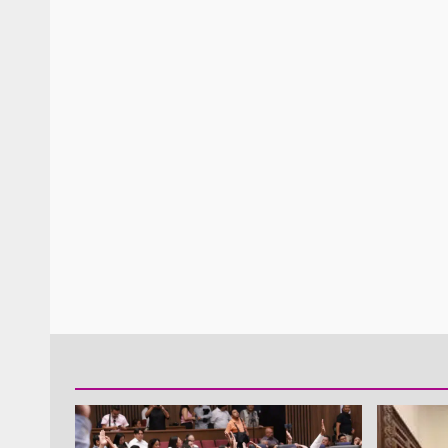
Policía Municipal frus
violencia y auxilia a e
zona de Módulos del
Abasto
admin
27 enero 2026