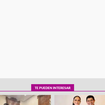
tra robo con
mpleada en la
Secretaría de Gobierno refuerza
 Mercado de
presencia institucional en San Jua
Mazatlán
admin
20 julio 2026
TE PUEDEN INTERESAR