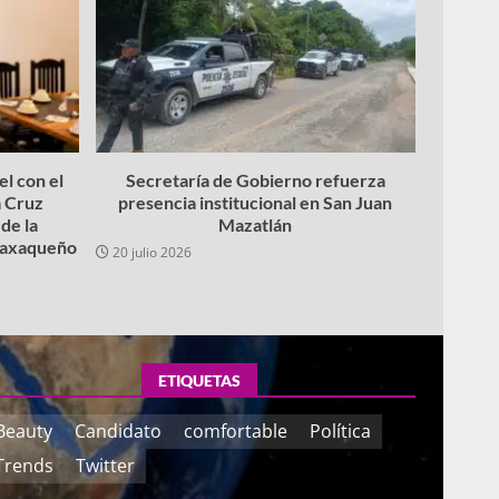
l con el
Secretaría de Gobierno refuerza
 Cruz
presencia institucional en San Juan
de la
Mazatlán
 oaxaqueño
20 julio 2026
ETIQUETAS
Beauty
Candidato
comfortable
Política
Trends
Twitter