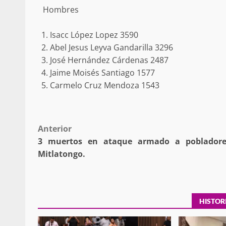
Hombres
Isacc López Lopez 3590
Abel Jesus Leyva Gandarilla 3296
José Hernández Cárdenas 2487
Sanciona Municipio d
Jaime Moisés Santiago 1577
Juárez caso de maltrat
Carmelo Cruz Mendoza 1543
denuncia ciud
admin
16 julio 2026
Post
Anterior
3 muertos en ataque armado a pobladore
navigation
Mitlatongo.
Despliega Gabinete d
HISTOR
operativos aéreos en l
para reforzar la vi