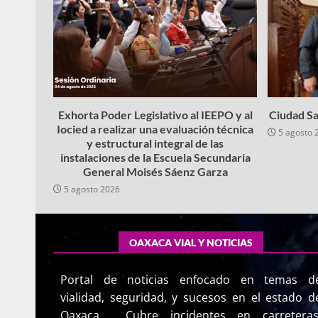
Exhorta Poder Legislativo al IEEPO y al
Ciudad Sa
Iocied a realizar una evaluación técnica
5 agosto 
y estructural integral de las
instalaciones de la Escuela Secundaria
General Moisés Sáenz Garza
5 agosto 2026
OAXACA VIAL Y NOTICIAS
Portal de noticias enfocado en temas d
vialidad, seguridad, y sucesos en el estado d
Oaxaca. Cubre incidentes en carreteras