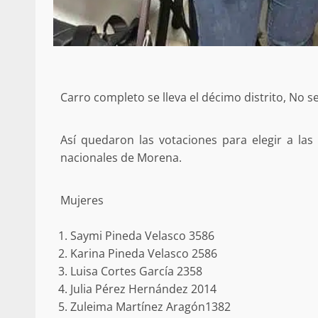
Respaldar la Reforma Electoral es
lado del pueblo: Tania Cabal
5 marzo 2026
Carro completo se lleva el décimo distrito, No
Así quedaron las votaciones para elegir a l
nacionales de Morena.
Mujeres
Se normaliza la circulación vehic
altura del puente Templadera, 
Saymi Pineda Velasco 3586
Tapanatepec
Karina Pineda Velasco 2586
22 octubre 2024
Luisa Cortes García 2358
Julia Pérez Hernández 2014
Zuleima Martínez Aragón1382