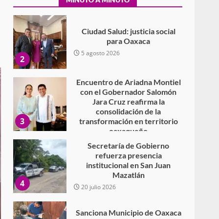
2
Encuentro de Ariadna Montiel
con el Gobernador Salomón
Jara Cruz reafirma la
consolidación de la
3
transformación en territorio
oaxaqueño
30 julio 2026
Secretaría de Gobierno
refuerza presencia
institucional en San Juan
Mazatlán
4
20 julio 2026
Sanciona Municipio de Oaxaca
de Juárez caso de maltrato
animal tras denuncia ciudadana
5
16 julio 2026
Detienen a Ernesto Ruffo en