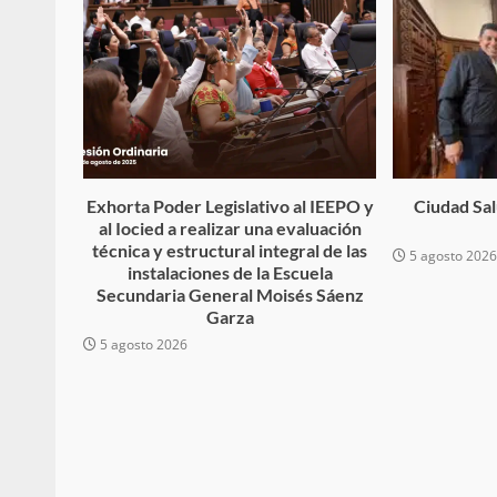
búsqueda de persona 
admin
17 septiembre 2025
Exhorta Poder Legislativo al IEEPO y
Ciudad Salu
al Iocied a realizar una evaluación
técnica y estructural integral de las
5 agosto 202
instalaciones de la Escuela
Secundaria General Moisés Sáenz
Garza
5 agosto 2026
SE BUSCA A RECIÉ
admin
17 octubre 2024