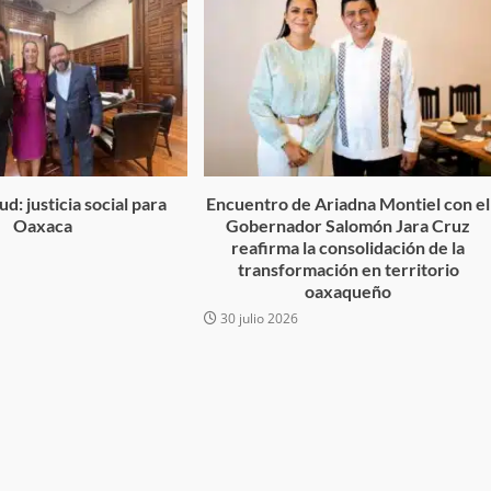
desaparecida
organizada y contrabando
admin
16 julio 2026
d: justicia social para
Encuentro de Ariadna Montiel con el
Oaxaca
Gobernador Salomón Jara Cruz
reafirma la consolidación de la
6
transformación en territorio
Ejecuta orden de aprehensión por 
oaxaqueño
delito de pederastia cometido en l
30 julio 2026
N NACIDA.
región del Istmo de Tehuantepec
admin
22 junio 2026