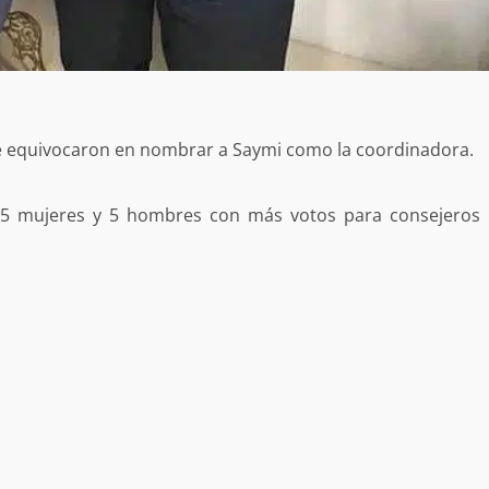
estructural integral de las instalaciones de la
 estar del
Escuela Secundaria General Moisés Sáenz
lero
Garza
5 agosto 2026
 se equivocaron en nombrar a Saymi como la coordinadora.
as 5 mujeres y 5 hombres con más votos para consejeros
ular a la
San Pedro
¡Histórico! Bukele elimina el presupuesto a
los partidos políticos.
30 enero 2025