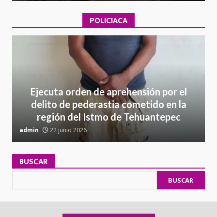
POLICIACA
Ejecuta orden de aprehensión por el
delito de pederastia cometido en la
región del Istmo de Tehuantepec
admin
22 junio 2026
a
BUSCAR
BUSCAR