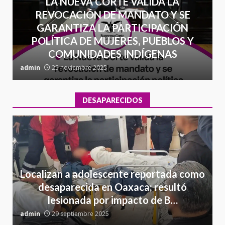
LA NUEVA CORTE VALIDA LA
REVOCACIÓN DE MANDATO Y SE
GARANTIZA LA PARTICIPACIÓN
POLÍTICA DE MUJERES, PUEBLOS Y
COMUNIDADES INDÍGENAS
admin
25 noviembre 2025
a
DESAPARECIDOS
Localizan a adolescente reportada como
desaparecida en Oaxaca; resultó
lesionada por impacto de B…
admin
29 septiembre 2025
a