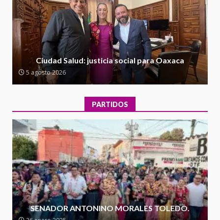
Oaxaca
5 agosto 2026
2
Encuentro de Ariadna Montiel
con el Gobernador Salomón Jara
Ciudad Salud: justicia social para Oaxaca
Cruz reafirma la consolidación
5 agosto 2026
de la transformación en
3
territorio oaxaqueño
30 julio 2026
PARTIDOS
Secretaría de Gobierno refuerza
presencia institucional en San
Juan Mazatlán
4
20 julio 2026
Sanciona Municipio de Oaxaca
de Juárez caso de maltrato
animal tras denuncia ciudadana
SENADOR ANTONINO MORALES TOLEDO.
5
16 julio 2026