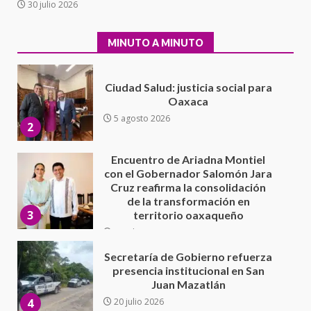
30 julio 2026
Oaxaca
5 agosto 2026
2
MINUTO A MINUTO
Encuentro de Ariadna Montiel
con el Gobernador Salomón Jara
Cruz reafirma la consolidación
de la transformación en
3
territorio oaxaqueño
30 julio 2026
Secretaría de Gobierno refuerza
presencia institucional en San
Juan Mazatlán
4
20 julio 2026
Sanciona Municipio de Oaxaca
de Juárez caso de maltrato
animal tras denuncia ciudadana
5
16 julio 2026