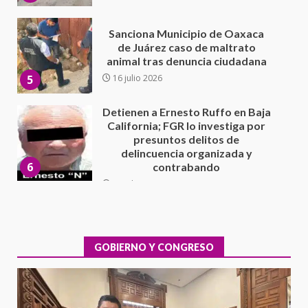
Detienen a Ernesto Ruffo en Baja
California; FGR lo investiga por
presuntos delitos de
delincuencia organizada y
6
contrabando
16 julio 2026
Sin paso carretera Oaxaca-
Cuacnopalan
26 junio 2026
7
Exhorta Poder Legislativo al
IEEPO y al Iocied a realizar una
evaluación técnica y estructural
integral de las instalaciones de la
GOBIERNO Y CONGRESO
1
Escuela Secundaria General
Moisés Sáenz Garza
5 agosto 2026
Ciudad Salud: justicia social para