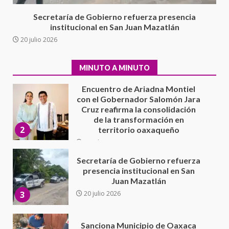
1
Secretaría de Gobierno refuerza presencia
Encuentro de Ariadna Montiel
institucional en San Juan Mazatlán
con el Gobernador Salomón Jara
20 julio 2026
Cruz reafirma la consolidación
de la transformación en
2
territorio oaxaqueño
MINUTO A MINUTO
30 julio 2026
Secretaría de Gobierno refuerza
presencia institucional en San
Juan Mazatlán
3
20 julio 2026
Sanciona Municipio de Oaxaca
de Juárez caso de maltrato
animal tras denuncia ciudadana
4
16 julio 2026
Detienen a Ernesto Ruffo en Baja
California; FGR lo investiga por