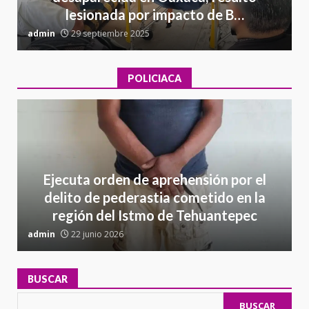
lesionada por impacto de B…
admin
29 septiembre 2025
a
POLICIACA
Ejecuta orden de aprehensión por el
delito de pederastia cometido en la
región del Istmo de Tehuantepec
admin
22 junio 2026
a
BUSCAR
BUSCAR