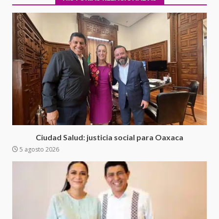
Secretaría de Gobierno refuerza
presencia institucional en San
Juan Mazatlán
3
20 julio 2026
Ciudad Salud: justicia social para Oaxaca
5 agosto 2026
Sanciona Municipio de Oaxaca
de Juárez caso de maltrato
animal tras denuncia ciudadana
4
16 julio 2026
Detienen a Ernesto Ruffo en Baja