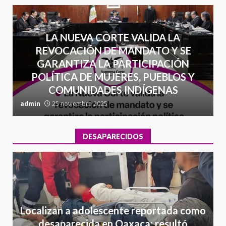
LA NUEVA CORTE VALIDA LA
REVOCACIÓN DE MANDATO Y SE
GARANTIZA LA PARTICIPACIÓN
POLÍTICA DE MUJERES, PUEBLOS Y
COMUNIDADES INDÍGENAS
admin
25 noviembre 2025
a
DESAPARECIDOS
Localizan a adolescente reportada como
desaparecida en Oaxaca; resultó