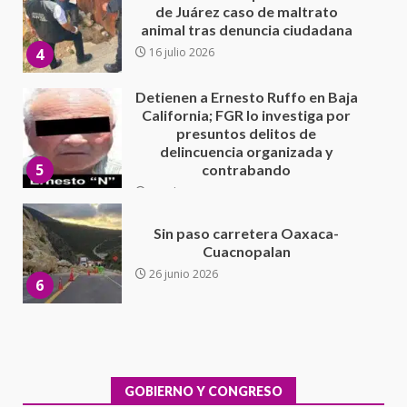
presuntos delitos de
delincuencia organizada y
5
contrabando
16 julio 2026
Sin paso carretera Oaxaca-
Cuacnopalan
26 junio 2026
6
Ejecuta orden de aprehensión
por el delito de pederastia
cometido en la región del Istmo
de Tehuantepec
7
22 junio 2026
Ciudad Salud: justicia social para
Oaxaca
5 agosto 2026
GOBIERNO Y CONGRESO
1