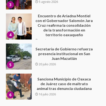
4
territorio oaxaqueño
30 julio 2026
Secretaría de Gobierno refuerza
presencia institucional en San
Juan Mazatlán
5
20 julio 2026
Sanciona Municipio de Oaxaca
de Juárez caso de maltrato
animal tras denuncia ciudadana
6
16 julio 2026
Detienen a Ernesto Ruffo en Baja
California; FGR lo investiga por
presuntos delitos de
delincuencia organizada y
7
contrabando
16 julio 2026