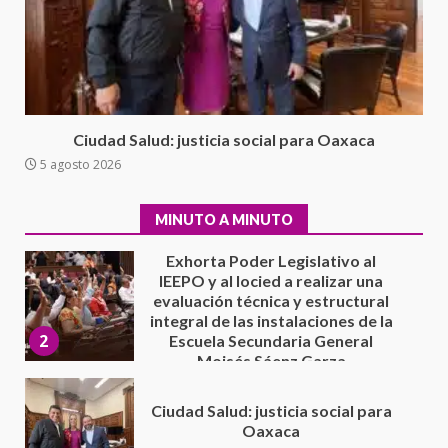
Avanza con orden y tranquilidad
el proceso electoral
extraordinario de Santiago
Xanica: Jesús Romero
1
7 agosto 2026
Exhorta Poder Legislativo al
Ciudad Salud: justicia social para Oaxaca
IEEPO y al Iocied a realizar una
5 agosto 2026
evaluación técnica y estructural
integral de las instalaciones de la
2
Escuela Secundaria General
MINUTO A MINUTO
Moisés Sáenz Garza
5 agosto 2026
Ciudad Salud: justicia social para
Oaxaca
5 agosto 2026
3
Encuentro de Ariadna Montiel
con el Gobernador Salomón Jara
Cruz reafirma la consolidación
de la transformación en