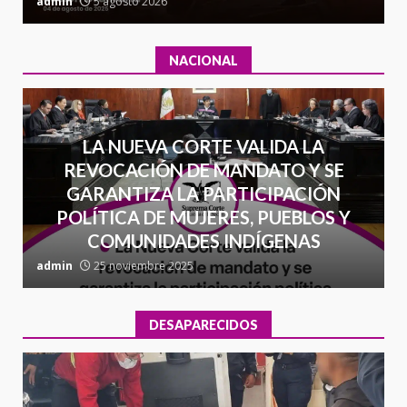
admin
5 agosto 2026
a
NACIONAL
LA NUEVA CORTE VALIDA LA
REVOCACIÓN DE MANDATO Y SE
GARANTIZA LA PARTICIPACIÓN
POLÍTICA DE MUJERES, PUEBLOS Y
COMUNIDADES INDÍGENAS
admin
25 noviembre 2025
a
DESAPARECIDOS