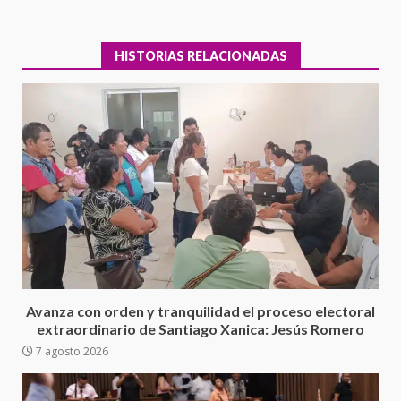
HISTORIAS RELACIONADAS
Ciudad Salud: justicia social para
Oaxaca
5 agosto 2026
3
Avanza con orden y tranquilidad el proceso electoral
extraordinario de Santiago Xanica: Jesús Romero
7 agosto 2026
Encuentro de Ariadna Montiel
con el Gobernador Salomón Jara
Cruz reafirma la consolidación