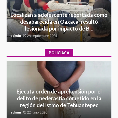
Localizan a adolescente reportada como
desaparecida en Oaxaca; resultó
lesionada por impacto de B…
admin
29 septiembre 2025
a
POLICIACA
Ejecuta orden de aprehensión por el
delito de pederastia cometido en la
región del Istmo de Tehuantepec
admin
22 junio 2026
a