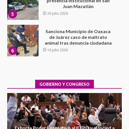
de Juárez caso de maltrato
animal tras denuncia ciudadana
6
16 julio 2026
Detienen a Ernesto Ruffo en Baja
California; FGR lo investiga por
presuntos delitos de
delincuencia organizada y
7
contrabando
16 julio 2026
Avanza con orden y tranquilidad
el proceso electoral
extraordinario de Santiago
Xanica: Jesús Romero
GOBIERNO Y CONGRESO
1
7 agosto 2026
Exhorta Poder Legislativo al
IEEPO y al Iocied a realizar una
evaluación técnica y estructural
integral de las instalaciones de la
2
Escuela Secundaria General
Exhorta Poder Legislativo al IEEPO y al Iocied a