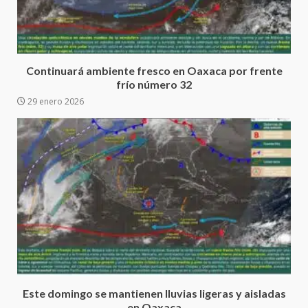
Ciudad Salud: justicia social para
Oaxaca
Continuará ambiente fresco en Oaxaca por frente
5 agosto 2026
3
frío número 32
29 enero 2026
Encuentro de Ariadna Montiel
con el Gobernador Salomón Jara
Cruz reafirma la consolidación
de la transformación en
4
territorio oaxaqueño
30 julio 2026
Secretaría de Gobierno refuerza
presencia institucional en San
Juan Mazatlán
5
20 julio 2026
Este domingo se mantienen lluvias ligeras y aisladas
Sanciona Municipio de Oaxaca
en Oaxaca