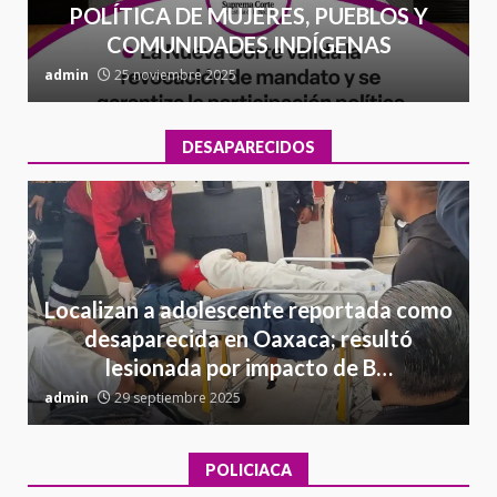
POLÍTICA DE MUJERES, PUEBLOS Y
COMUNIDADES INDÍGENAS
admin
25 noviembre 2025
a
DESAPARECIDOS
Localizan a adolescente reportada como
desaparecida en Oaxaca; resultó
lesionada por impacto de B…
admin
29 septiembre 2025
a
POLICIACA