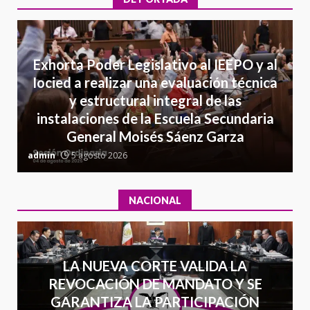
animal tras denuncia ciudadana
6
16 julio 2026
Detienen a Ernesto Ruffo en Baja
Exhorta Poder Legislativo al IEEPO y al
California; FGR lo investiga por
Iocied a realizar una evaluación técnica
presuntos delitos de
y estructural integral de las
delincuencia organizada y
7
instalaciones de la Escuela Secundaria
contrabando
General Moisés Sáenz Garza
16 julio 2026
C
admin
5 agosto 2026
a
NACIONAL
LA NUEVA CORTE VALIDA LA
REVOCACIÓN DE MANDATO Y SE
GARANTIZA LA PARTICIPACIÓN