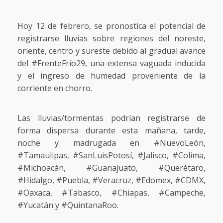
Hoy 12 de febrero, se pronostica el potencial de
registrarse lluvias sobre regiones del noreste,
oriente, centro y sureste debido al gradual avance
del #FrenteFrío29, una extensa vaguada inducida
y el ingreso de humedad proveniente de la
corriente en chorro.
Las lluvias/tormentas podrían registrarse de
forma dispersa durante esta mañana, tarde,
noche y madrugada en #NuevoLeón,
#Tamaulipas, #SanLuisPotosí, #Jalisco, #Colima,
#Michoacán, #Guanajuato, #Querétaro,
#Hidalgo, #Puebla, #Veracruz, #Edomex, #CDMX,
#Oaxaca, #Tabasco, #Chiapas, #Campeche,
#Yucatán y #QuintanaRoo.