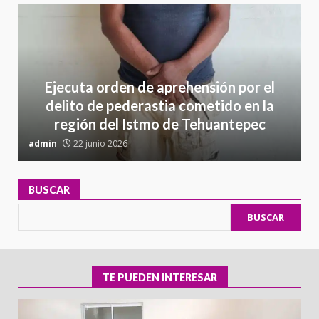
Ejecuta orden de aprehensión por el
delito de pederastia cometido en la
región del Istmo de Tehuantepec
admin
22 junio 2026
a
BUSCAR
BUSCAR
TE PUEDEN INTERESAR